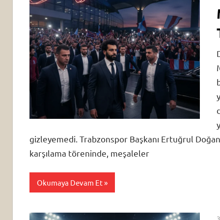
gizleyemedi. Trabzonspor Başkanı Ertuğrul Doğan v
karşılama töreninde, meşaleler
Okumaya Devam Et