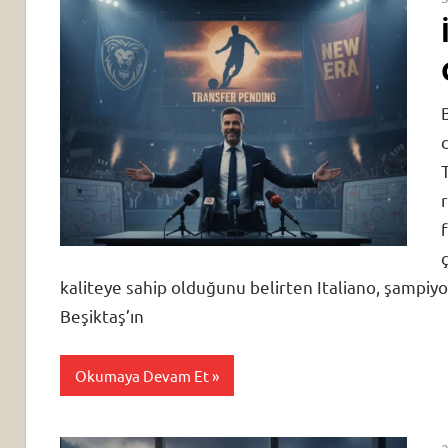
kaliteye sahip olduğunu belirten Italiano, şampiyo
Beşiktaş’ın
Okumaya Devam Et