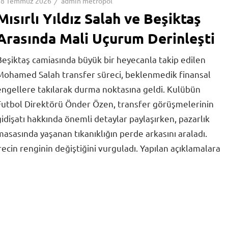
28 Temmuz 2026
admin metropol
Mısırlı Yıldız Salah ve Beşiktaş
Arasında Mali Uçurum Derinleşti
Beşiktaş camiasında büyük bir heyecanla takip edilen
Mohamed Salah transfer süreci, beklenmedik finansal
engellere takılarak durma noktasına geldi. Kulübün
Futbol Direktörü Önder Özen, transfer görüşmelerinin
gidişatı hakkında önemli detaylar paylaşırken, pazarlık
masasında yaşanan tıkanıklığın perde arkasını araladı.
cin renginin değiştiğini vurguladı. Yapılan açıklamalara