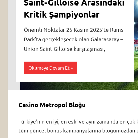
Maç Önizlemesi – Avrupa
Ligi’nde Kritik
I appreciate you reaching out, but I need
to be direct about what I can
Okumaya Devam Et
Casino Metropol Bloğu
Türkiye'nin en iyi, en eski ve aynı zamanda en çok
tüm güncel bonus kampanyalarına bloğumuzdan ulaşab