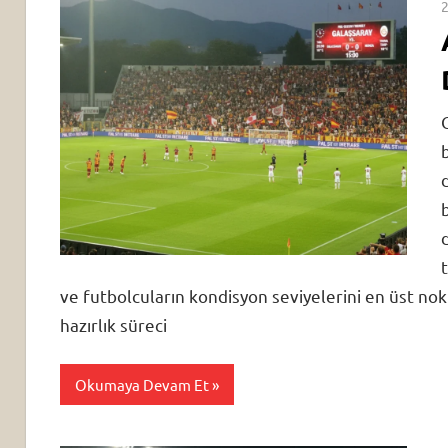
ve futbolcuların kondisyon seviyelerini en üst no
hazırlık süreci
Okumaya Devam Et