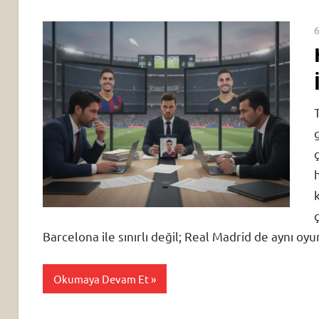
Barcelona ile sınırlı değil; Real Madrid de aynı oyu
Okumaya Devam Et