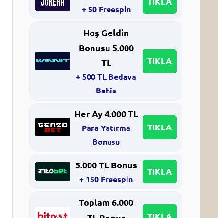
TIKLA
+ 50 Freespin
Hoş Geldin
Bonusu 5.000
TIKLA
TL
+ 500 TL Bedava
Bahis
Her Ay 4.000 TL
TIKLA
Para Yatırma
Bonusu
5.000 TL Bonus
TIKLA
+ 150 Freespin
Toplam 6.000
TIKLA
TL Bonus