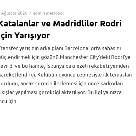
6 Ağustos 2026
admin metropol
Katalanlar ve Madridliler Rodri
İçin Yarışıyor
Transfer yarışının arka planı Barcelona, orta sahasını
güçlendirmek için gözünü Manchester City’deki Rodri’ye
çevirdi ve bu hamle, İspanya’daki ezeli rekabeti yeniden
hareketlendirdi. Kulübün oyuncu cephesiyle ilk temasları
kurduğu, ancak sürecin ilerlemesi için önce kadrodan
çıkışlar yapılması gerektiği aktarılıyor. Bu ilgi yalnızca
ncu için