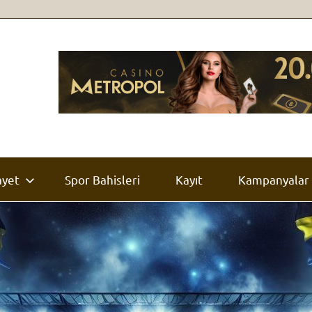
tropol
ino
ayet
Spor Bahisleri
Kayıt
Kampanyalar