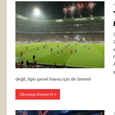
değil, ligin genel havası için de önemli
Okumaya Devam Et