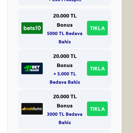
20.000 TL
Bonus
TIKLA
5000 TL Bedava
Bahis
20.000 TL
Bonus
TIKLA
+ 5.000 TL
Bedava Bahis
20.000 TL
Bonus
TIKLA
3000 TL Bedava
Bahis