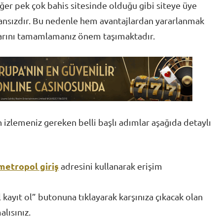
Diğer pek çok bahis sitesinde olduğu gibi siteye üye
nsızdır. Bu nedenle hem avantajlardan yararlanmak
larını tamamlamanız önem taşımaktadır.
 izlemeniz gereken belli başlı adımlar aşağıda detaylı
metropol giriş
adresini kullanarak erişim
ayıt ol” butonuna tıklayarak karşınıza çıkacak olan
lısınız.