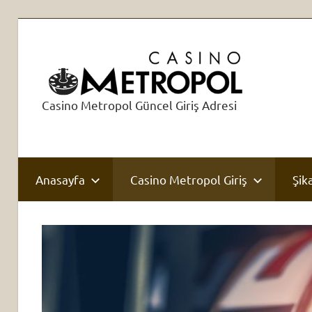
İçeriğe
geç
Me
Casino Metropol Güncel Giriş Adresi
Cas
Anasayfa
Casino Metropol Giriş
Şik