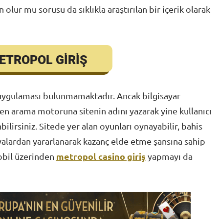
lur mu sorusu da sıklıkla araştırılan bir içerik olarak
 uygulaması bulunmamaktadır. Ancak bilgisayar
n arama motoruna sitenin adını yazarak yine kullanıcı
abilirsiniz. Sitede yer alan oyunları oynayabilir, bahis
yalardan yararlanarak kazanç elde etme şansına sahip
metropol casino giriş
mobil üzerinden
yapmayı da