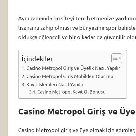
Aynı zamanda bu siteyi tercih etmenize yardımcı
lisansına sahip olması ve bünyesine spor bahisleri
oldukça eğlenceli ve bir o kadar da güvenilir o
İçindekiler
Casino Metropol Giriş ve Üyelik Nasıl Yapılır
Casino Metropol Giriş Mobilden Olur mu
Kayıt İşlemleri Nasıl Yapılır
Casino Metropol Kayıt Ol Bonusu
Casino Metropol Giriş ve Üyel
Casino Metropol giriş ve üye olmak için adımlar, 