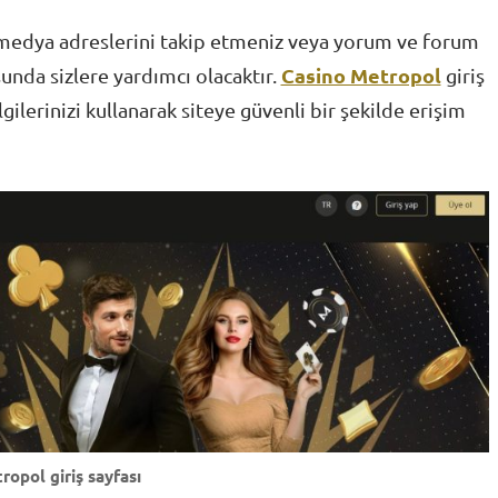
al medya adreslerini takip etmeniz veya yorum ve forum
Casino Metropol
unda sizlere yardımcı olacaktır.
giriş
lgilerinizi kullanarak siteye güvenli bir şekilde erişim
ropol giriş sayfası