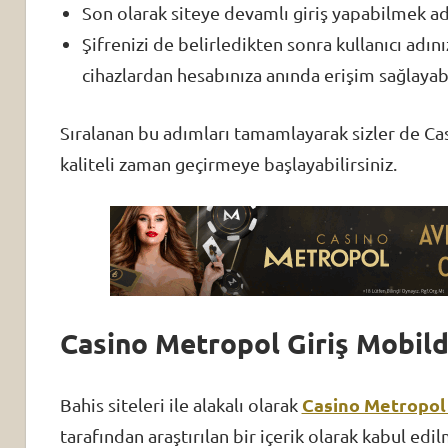
Son olarak siteye devamlı giriş yapabilmek adı
Şifrenizi de belirledikten sonra kullanıcı adın
cihazlardan hesabınıza anında erişim sağlayabi
Sıralanan bu adımları tamamlayarak sizler de Cas
kaliteli zaman geçirmeye başlayabilirsiniz.
Casino Metropol Giriş Mobil
Casino Metropol
Bahis siteleri ile alakalı olarak
tarafından araştırılan bir içerik olarak kabul ed