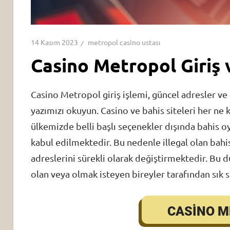
14 Kasım 2023
metropol casino ustası
Casino Metropol Giriş v
Casino Metropol giriş işlemi, güncel adresler ve 
yazımızı okuyun. Casino ve bahis siteleri her ne
ülkemizde belli başlı seçenekler dışında bahis o
kabul edilmektedir. Bu nedenle illegal olan bahi
adreslerini sürekli olarak değiştirmektedir. Bu
olan veya olmak isteyen bireyler tarafından sık sı