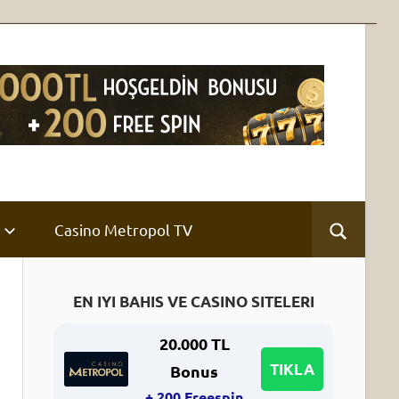
Casino Metropol TV
EN IYI BAHIS VE CASINO SITELERI
20.000 TL
TIKLA
Bonus
+ 200 Freespin