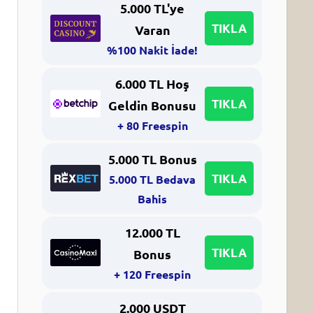
5.000 TL'ye
TIKLA
Varan
%100 Nakit İade!
6.000 TL Hoş
TIKLA
Geldin Bonusu
+ 80 Freespin
5.000 TL Bonus
TIKLA
5.000 TL Bedava
Bahis
12.000 TL
TIKLA
Bonus
+ 120 Freespin
2.000 USDT