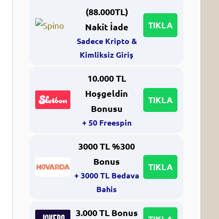
(88.000TL)
TIKLA
Nakit İade
Sadece Kripto &
Kimliksiz Giriş
10.000 TL
Hoşgeldin
TIKLA
Bonusu
+ 50 Freespin
3000 TL %300
Bonus
TIKLA
+ 3000 TL Bedava
Bahis
3.000 TL Bonus