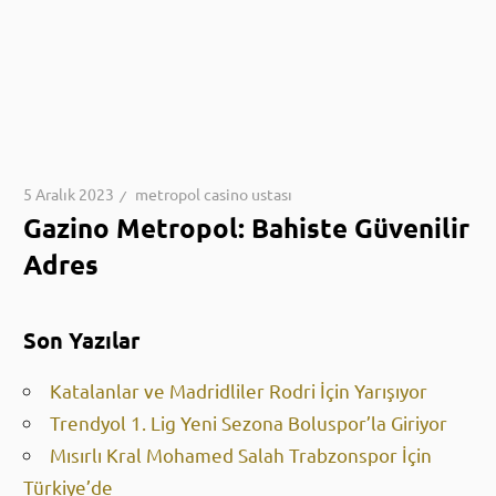
5 Aralık 2023
metropol casino ustası
Gazino Metropol: Bahiste Güvenilir
Adres
Son Yazılar
Katalanlar ve Madridliler Rodri İçin Yarışıyor
Trendyol 1. Lig Yeni Sezona Boluspor’la Giriyor
Mısırlı Kral Mohamed Salah Trabzonspor İçin