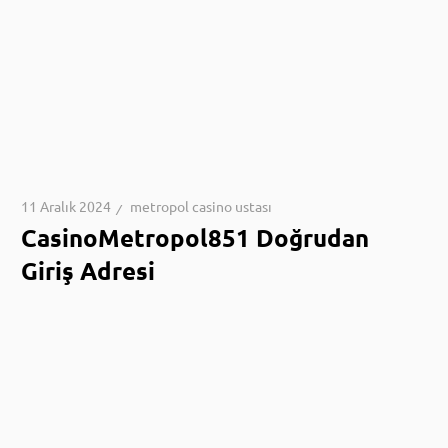
11 Aralık 2024
metropol casino ustası
CasinoMetropol851 Doğrudan
Giriş Adresi