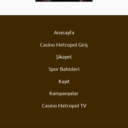
Anasayfa
Casino Metropol Giriş
Şikayet
Spor Bahisleri
Kayıt
Kampanyalar
Casino Metropol TV