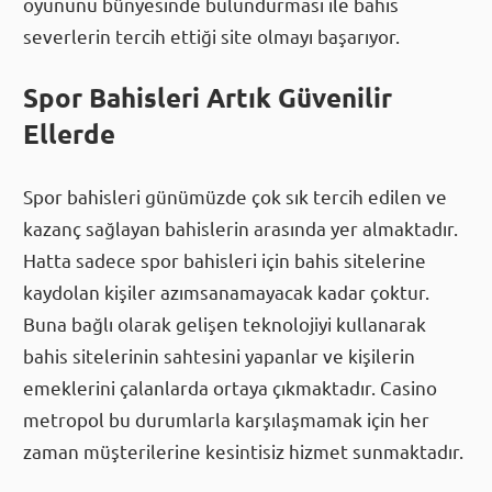
oyununu bünyesinde bulundurması ile bahis
severlerin tercih ettiği site olmayı başarıyor.
Spor Bahisleri Artık Güvenilir
Ellerde
Spor bahisleri günümüzde çok sık tercih edilen ve
kazanç sağlayan bahislerin arasında yer almaktadır.
Hatta sadece spor bahisleri için bahis sitelerine
kaydolan kişiler azımsanamayacak kadar çoktur.
Buna bağlı olarak gelişen teknolojiyi kullanarak
bahis sitelerinin sahtesini yapanlar ve kişilerin
emeklerini çalanlarda ortaya çıkmaktadır. Casino
metropol bu durumlarla karşılaşmamak için her
zaman müşterilerine kesintisiz hizmet sunmaktadır.