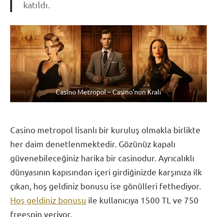
katıldı.
Casino Metropol – Casino’nun Kralı
Casino metropol lisanlı bir kuruluş olmakla birlikte
her daim denetlenmektedir. Gözünüz kapalı
güvenebileceğiniz harika bir casinodur. Ayrıcalıklı
dünyasının kapısından içeri girdiğinizde karşınıza ilk
çıkan, hoş geldiniz bonusu ise gönülleri fethediyor.
Hoş geldiniz bonusu
ile kullanıcıya 1500 TL ve 750
freespin veriyor.