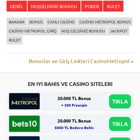
GENEL
HOŞGELDINIZ BONUSU
POKER
RULET
BAKARA
BONUS
CANLI CASINO
CASINO METROPOL BONUS
CASINO METROPOL GIRIŞ
HOŞ GELDINIZ BONUSU
JACKPOT
RULET
Yazı
Next
Bonuslar ve Giriş Linkleri CasinoMetropol
Post:
gezinmesi
EN IYI BAHIS VE CASINO SITELERI
20.000 TL Bonus
TIKLA
+ 200 Freespin
20.000 TL Bonus
TIKLA
5000 TL Bedava Bahis