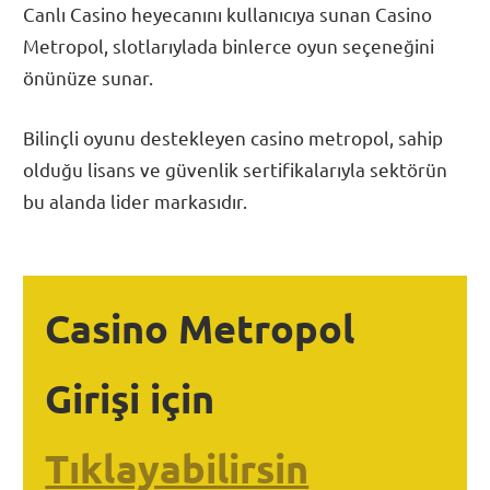
Canlı Casino heyecanını kullanıcıya sunan Casino
Metropol, slotlarıylada binlerce oyun seçeneğini
önünüze sunar.
Bilinçli oyunu destekleyen casino metropol, sahip
olduğu lisans ve güvenlik sertifikalarıyla sektörün
bu alanda lider markasıdır.
Casino Metropol
Girişi için
Tıklayabilirsin