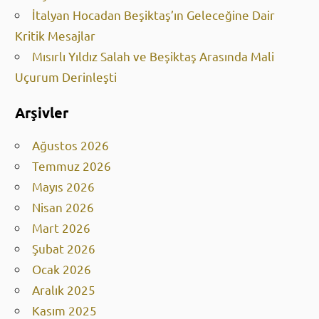
Türkiye’de
İtalyan Hocadan Beşiktaş’ın Geleceğine Dair
Kritik Mesajlar
Mısırlı Yıldız Salah ve Beşiktaş Arasında Mali
Uçurum Derinleşti
Arşivler
Ağustos 2026
Temmuz 2026
Mayıs 2026
Nisan 2026
Mart 2026
Şubat 2026
Ocak 2026
Aralık 2025