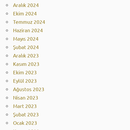
Kasım 2025
Aralık 2024
Ekim 2024
Temmuz 2024
Haziran 2024
Mayıs 2024
Şubat 2024
Aralık 2023
Kasım 2023
Ekim 2023
Eylül 2023
Ağustos 2023
Nisan 2023
Mart 2023
Şubat 2023
Ocak 2023