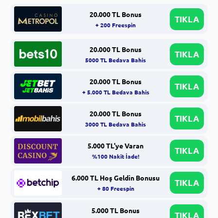
20.000 TL Bonus
TIKLA
+ 200 Freespin
20.000 TL Bonus
TIKLA
5000 TL Bedava Bahis
20.000 TL Bonus
TIKLA
+ 5.000 TL Bedava Bahis
20.000 TL Bonus
TIKLA
3000 TL Bedava Bahis
5.000 TL'ye Varan
TIKLA
%100 Nakit İade!
6.000 TL Hoş Geldin Bonusu
TIKLA
+ 80 Freespin
5.000 TL Bonus
TIKLA