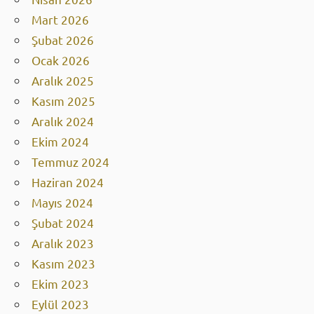
Nisan 2026
Mart 2026
Şubat 2026
Ocak 2026
Aralık 2025
Kasım 2025
Aralık 2024
Ekim 2024
Temmuz 2024
Haziran 2024
Mayıs 2024
Şubat 2024
Aralık 2023
Kasım 2023
Ekim 2023