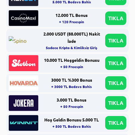
5.000 TL Bedava Bahis
12.000 TL Bonus
TIKLA
+ 120 Freespin
2.000 USDT (88.000TL) Nakit
TIKLA
İade
Sadece Kripto & Kimliksiz Giriş
10.000 TL Hoşgeldin Bonusu
TIKLA
+ 50 Freespin
3000 TL %300 Bonus
TIKLA
+ 3000 TL Bedava Bahis
3.000 TL Bonus
TIKLA
+ 50 Freespin
Hoş Geldin Bonusu 5.000 TL
TIKLA
+ 500 TL Bedava Bahis