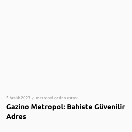
5 Aralık 2023
metropol casino ustası
Gazino Metropol: Bahiste Güvenilir
Adres