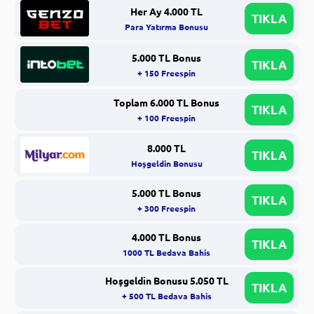
Her Ay 4.000 TL
TIKLA
Para Yatırma Bonusu
5.000 TL Bonus
TIKLA
+ 150 Freespin
Toplam 6.000 TL Bonus
TIKLA
+ 100 Freespin
8.000 TL
TIKLA
Hoşgeldin Bonusu
5.000 TL Bonus
TIKLA
+ 300 Freespin
4.000 TL Bonus
TIKLA
1000 TL Bedava Bahis
Hoşgeldin Bonusu 5.050 TL
TIKLA
+ 500 TL Bedava Bahis