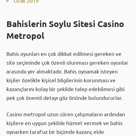
Ocak 2019
Bahislerin Soylu Sitesi Casino
Metropol
Bahis oyunları en çok dikkat edilmesi gereken ve
site seçiminde çok özenli olunması gereken oyunlar
arasında yer almaktadır. Bahis oynamak isteyen
kişiler özelikle kişisel bilgilerinin korunması ve
kazançlarını kolay bir şekilde talep edebilmesi gibi
pek çok önemli detayı göz önünde bulundururlar.
Casino metropol uzun süren çalışmaların ardından
kişilere en uygun şekilde hizmet vermek ve bahis