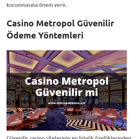
korunmasına önem verir.
Casino Metropol Güvenilir
Ödeme Yöntemleri
Güvenilir casino sitelerinin en büyük özelliklerinden