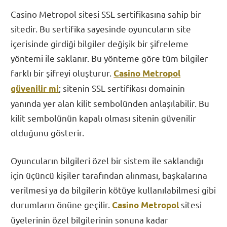
Casino Metropol sitesi SSL sertifikasına sahip bir
sitedir. Bu sertifika sayesinde oyuncuların site
içerisinde girdiği bilgiler değişik bir şifreleme
yöntemi ile saklanır. Bu yönteme göre tüm bilgiler
farklı bir şifreyi oluşturur.
Casino Metropol
; sitenin SSL sertifikası domainin
güvenilir mi
yanında yer alan kilit sembolünden anlaşılabilir. Bu
kilit sembolünün kapalı olması sitenin güvenilir
olduğunu gösterir.
Oyuncuların bilgileri özel bir sistem ile saklandığı
için üçüncü kişiler tarafından alınması, başkalarına
verilmesi ya da bilgilerin kötüye kullanılabilmesi gibi
durumların önüne geçilir.
sitesi
Casino Metropol
üyelerinin özel bilgilerinin sonuna kadar