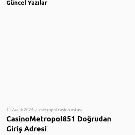
Güncel Yazılar
11 Aralık 2024
metropol casino ustası
CasinoMetropol851 Doğrudan