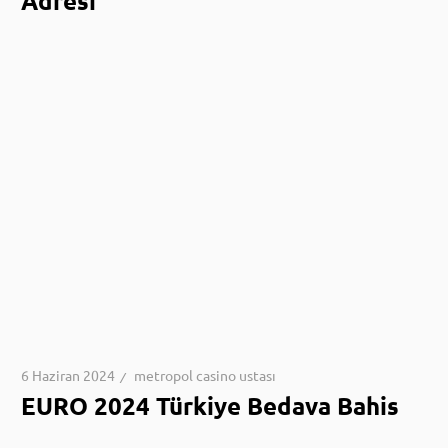
Adresi
6 Haziran 2024
metropol casino ustası
EURO 2024 Türkiye Bedava Bahis