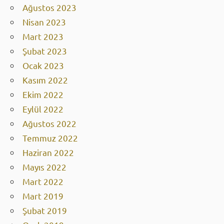
Eylül 2023
Ağustos 2023
Nisan 2023
Mart 2023
Şubat 2023
Ocak 2023
Kasım 2022
Ekim 2022
Eylül 2022
Ağustos 2022
Temmuz 2022
Haziran 2022
Mayıs 2022
Mart 2022
Mart 2019
Şubat 2019