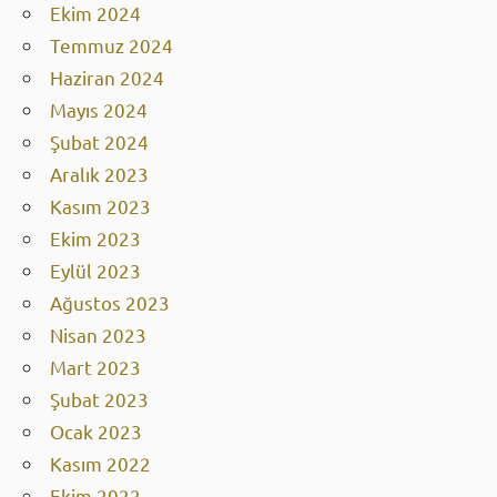
Ekim 2024
Temmuz 2024
Haziran 2024
Mayıs 2024
Şubat 2024
Aralık 2023
Kasım 2023
Ekim 2023
Eylül 2023
Ağustos 2023
Nisan 2023
Mart 2023
Şubat 2023
Ocak 2023
Kasım 2022
Ekim 2022