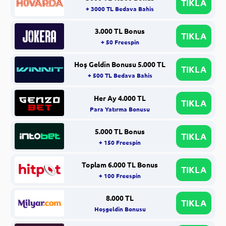
TIKLA
+ 3000 TL Bedava Bahis
3.000 TL Bonus
TIKLA
+ 50 Freespin
Hoş Geldin Bonusu 5.000 TL
TIKLA
+ 500 TL Bedava Bahis
Her Ay 4.000 TL
TIKLA
Para Yatırma Bonusu
5.000 TL Bonus
TIKLA
+ 150 Freespin
Toplam 6.000 TL Bonus
TIKLA
+ 100 Freespin
8.000 TL
TIKLA
Hoşgeldin Bonusu