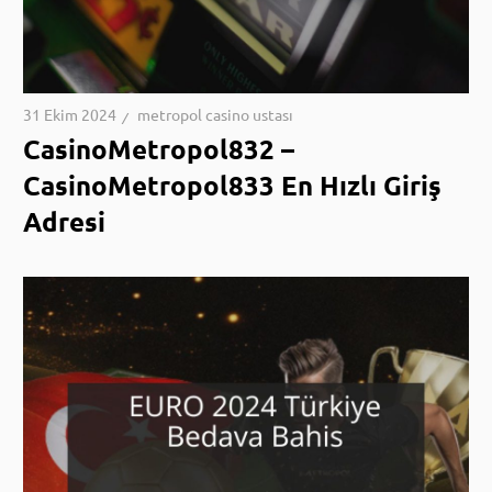
31 Ekim 2024
metropol casino ustası
CasinoMetropol832 –
CasinoMetropol833 En Hızlı Giriş
Adresi