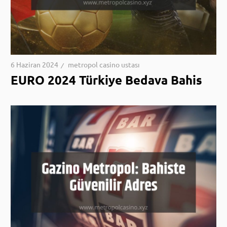
6 Haziran 2024
metropol casino ustası
EURO 2024 Türkiye Bedava Bahis