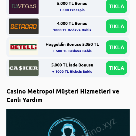
5.000 TL Bonus
TIKLA
+ 300 Freespin
4.000 TL Bonus
TIKLA
1000 TL Bedava Bahis
Hoşgeldin Bonusu 5.050 TL
TIKLA
+ 500 TL Bedava Bahis
5.000 TL İade Bonusu
TIKLA
+ 1000 TL Risksiz Bahis
Casino Metropol Müşteri Hizmetleri ve
Canlı Yardım