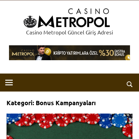
İçeriğe
Met
geç
Cas
Casino Metropol Güncel Giriş Adresi
Kategori:
Bonus Kampanyaları