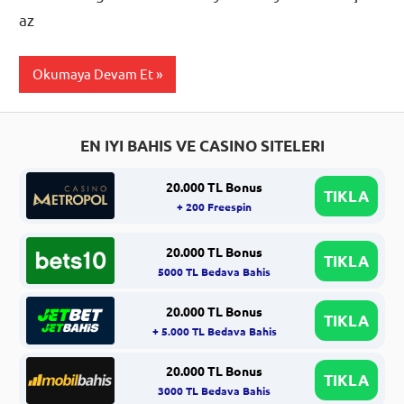
az
Okumaya Devam Et
EN IYI BAHIS VE CASINO SITELERI
20.000 TL Bonus
TIKLA
+ 200 Freespin
20.000 TL Bonus
TIKLA
5000 TL Bedava Bahis
20.000 TL Bonus
TIKLA
+ 5.000 TL Bedava Bahis
20.000 TL Bonus
TIKLA
3000 TL Bedava Bahis