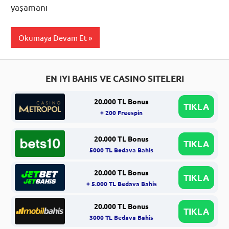
yaşamanı
Okumaya Devam Et
EN IYI BAHIS VE CASINO SITELERI
20.000 TL Bonus
TIKLA
+ 200 Freespin
20.000 TL Bonus
TIKLA
5000 TL Bedava Bahis
20.000 TL Bonus
TIKLA
+ 5.000 TL Bedava Bahis
20.000 TL Bonus
TIKLA
3000 TL Bedava Bahis