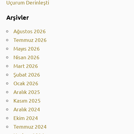
Uçurum Derinleşti
Arşivler
Ağustos 2026
Temmuz 2026
Mayıs 2026
Nisan 2026
Mart 2026
Şubat 2026
Ocak 2026
Aralık 2025
Kasım 2025
Aralık 2024
Ekim 2024
Temmuz 2024