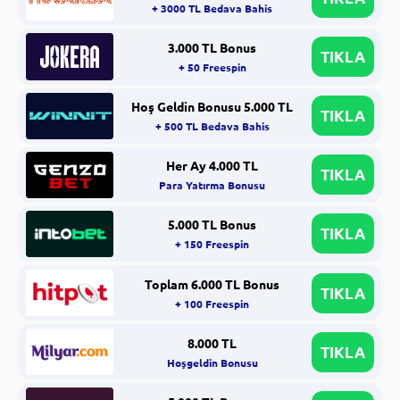
+ 3000 TL Bedava Bahis
3.000 TL Bonus
TIKLA
+ 50 Freespin
Hoş Geldin Bonusu 5.000 TL
TIKLA
+ 500 TL Bedava Bahis
Her Ay 4.000 TL
TIKLA
Para Yatırma Bonusu
5.000 TL Bonus
TIKLA
+ 150 Freespin
Toplam 6.000 TL Bonus
TIKLA
+ 100 Freespin
8.000 TL
TIKLA
Hoşgeldin Bonusu