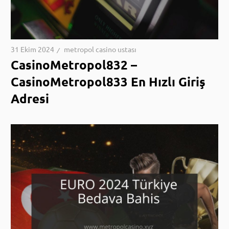
31 Ekim 2024
metropol casino ustası
CasinoMetropol832 –
CasinoMetropol833 En Hızlı Giriş
Adresi