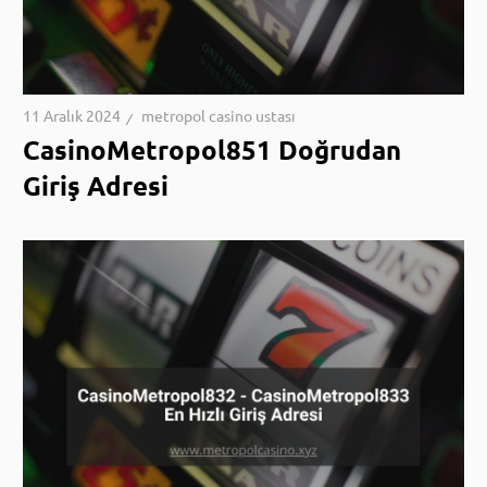
11 Aralık 2024
metropol casino ustası
CasinoMetropol851 Doğrudan
Giriş Adresi