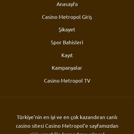
Anasayfa
Casino Metropol Giriş
Şikayet
Spor Bahisleri
Kayıt
Kampanyalar
Casino Metropol TV
Türkiye'nin en iyi ve en çok kazandıran canlı
casino sitesi Casino Metropol'e sayfamızdan