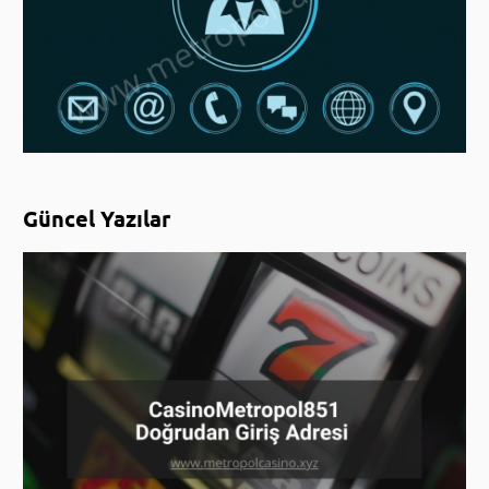
Güncel Yazılar