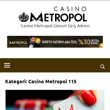
İçeriğe
Met
geç
Cas
Casino Metropol Güncel Giriş Adresi
Kategori:
Casino Metropol 115