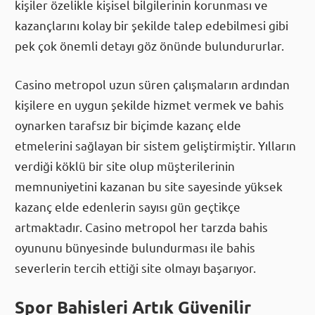
kişiler özelikle kişisel bilgilerinin korunması ve
kazançlarını kolay bir şekilde talep edebilmesi gibi
pek çok önemli detayı göz önünde bulundururlar.
Casino metropol uzun süren çalışmaların ardından
kişilere en uygun şekilde hizmet vermek ve bahis
oynarken tarafsız bir biçimde kazanç elde
etmelerini sağlayan bir sistem geliştirmiştir. Yılların
verdiği köklü bir site olup müşterilerinin
memnuniyetini kazanan bu site sayesinde yüksek
kazanç elde edenlerin sayısı gün geçtikçe
artmaktadır. Casino metropol her tarzda bahis
oyununu bünyesinde bulundurması ile bahis
severlerin tercih ettiği site olmayı başarıyor.
Spor Bahisleri Artık Güvenilir