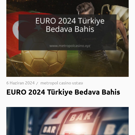
6 Haziran 2024
metropol casino ustası
EURO 2024 Türkiye Bedava Bahis