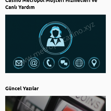
Canlı Yardım
Güncel Yazılar