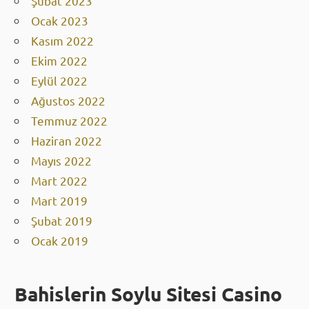
Şubat 2023
Ocak 2023
Kasım 2022
Ekim 2022
Eylül 2022
Ağustos 2022
Temmuz 2022
Haziran 2022
Mayıs 2022
Mart 2022
Mart 2019
Şubat 2019
Ocak 2019
Bahislerin Soylu Sitesi Casino