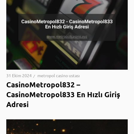
31 Ekim 2024
metropol casino ustası
CasinoMetropol832 –
CasinoMetropol833 En Hızlı Giriş
Adresi