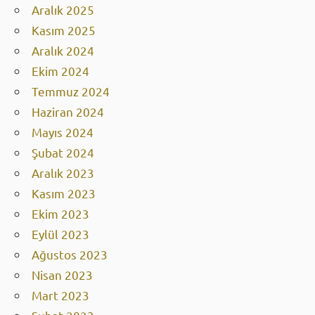
Aralık 2025
Kasım 2025
Aralık 2024
Ekim 2024
Temmuz 2024
Haziran 2024
Mayıs 2024
Şubat 2024
Aralık 2023
Kasım 2023
Ekim 2023
Eylül 2023
Ağustos 2023
Nisan 2023
Mart 2023