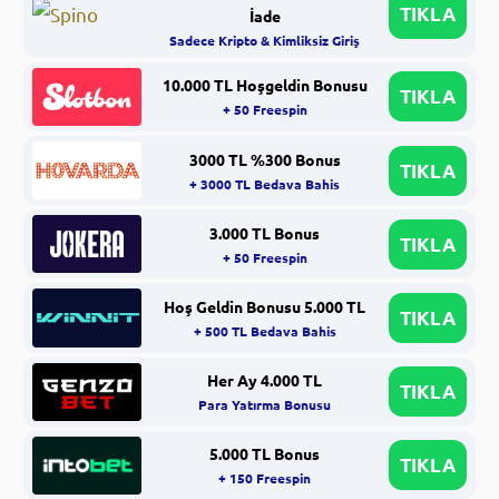
TIKLA
İade
Sadece Kripto & Kimliksiz Giriş
10.000 TL Hoşgeldin Bonusu
TIKLA
+ 50 Freespin
3000 TL %300 Bonus
TIKLA
+ 3000 TL Bedava Bahis
3.000 TL Bonus
TIKLA
+ 50 Freespin
Hoş Geldin Bonusu 5.000 TL
TIKLA
+ 500 TL Bedava Bahis
Her Ay 4.000 TL
TIKLA
Para Yatırma Bonusu
5.000 TL Bonus
TIKLA
+ 150 Freespin