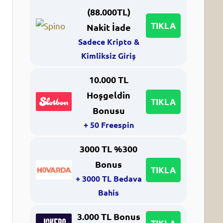
(88.000TL)
TIKLA
Nakit İade
Sadece Kripto &
Kimliksiz Giriş
10.000 TL
Hoşgeldin
TIKLA
Bonusu
+ 50 Freespin
3000 TL %300
Bonus
TIKLA
+ 3000 TL Bedava
Bahis
3.000 TL Bonus