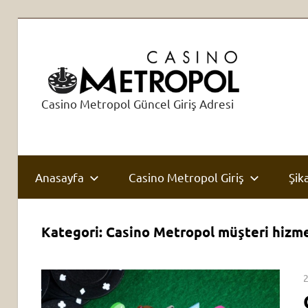
İçeriğe
geç
Me
Casino Metropol Güncel Giriş Adresi
Cas
Anasayfa
Casino Metropol Giriş
Şik
Kategori:
Casino Metropol müşteri hizmet