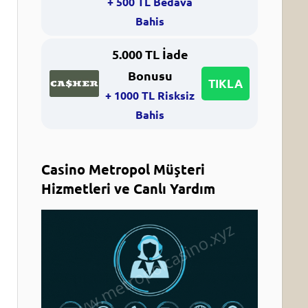
+ 500 TL Bedava
Bahis
5.000 TL İade
Bonusu
TIKLA
+ 1000 TL Risksiz
Bahis
Casino Metropol Müşteri
Hizmetleri ve Canlı Yardım