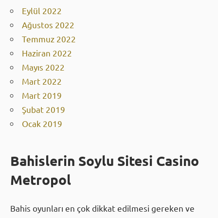
Eylül 2022
Ağustos 2022
Temmuz 2022
Haziran 2022
Mayıs 2022
Mart 2022
Mart 2019
Şubat 2019
Ocak 2019
Bahislerin Soylu Sitesi Casino
Metropol
Bahis oyunları en çok dikkat edilmesi gereken ve