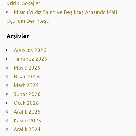
Kritik Mesajlar
Mısırlı Yıldız Salah ve Beşiktaş Arasında Mali
Uçurum Derinleşti
Arşivler
Ağustos 2026
Temmuz 2026
Mayıs 2026
Nisan 2026
Mart 2026
Şubat 2026
Ocak 2026
Aralık 2025
Kasım 2025
Aralık 2024