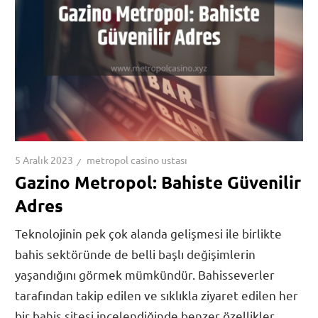
5 Aralık 2023
metropol casino ustası
Gazino Metropol: Bahiste Güvenilir
Adres
Teknolojinin pek çok alanda gelişmesi ile birlikte
bahis sektöründe de belli başlı değişimlerin
yaşandığını görmek mümkündür. Bahisseverler
tarafından takip edilen ve sıklıkla ziyaret edilen her
bir bahis sitesi incelendiğinde benzer özellikler