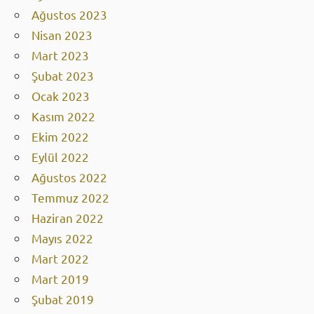
Ağustos 2023
Nisan 2023
Mart 2023
Şubat 2023
Ocak 2023
Kasım 2022
Ekim 2022
Eylül 2022
Ağustos 2022
Temmuz 2022
Haziran 2022
Mayıs 2022
Mart 2022
Mart 2019
Şubat 2019