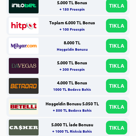
5.000 TL Bonus
TIKLA
+ 150 Freespin
Toplam 6.000 TL Bonus
TIKLA
+ 100 Freespin
8.000 TL
TIKLA
Hoşgeldin Bonusu
5.000 TL Bonus
TIKLA
+ 300 Freespin
4.000 TL Bonus
TIKLA
1000 TL Bedava Bahis
Hoşgeldin Bonusu 5.050 TL
TIKLA
+ 500 TL Bedava Bahis
5.000 TL İade Bonusu
TIKLA
+ 1000 TL Risksiz Bahis