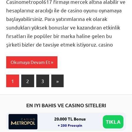
Casinometropol617 firmayı mercek altına alabilir ve
hesaplarınız aracılığı ile de casino oyunu oynamaya
başlayabilirsiniz. Para yatırımlarına ek olarak
sundukları yüksek bonuslar ve kazandıran etkinlik
fırsatları ile popüler bir marka haline gelen bu
şirketi bizler de tavsiye etmek istiyoruz. casino
Okumaya Devam Et
Yazı
Next
1
2
3
»
Posts
sayfalaması
EN IYI BAHIS VE CASINO SITELERI
20.000 TL Bonus
TIKLA
+ 200 Freespin