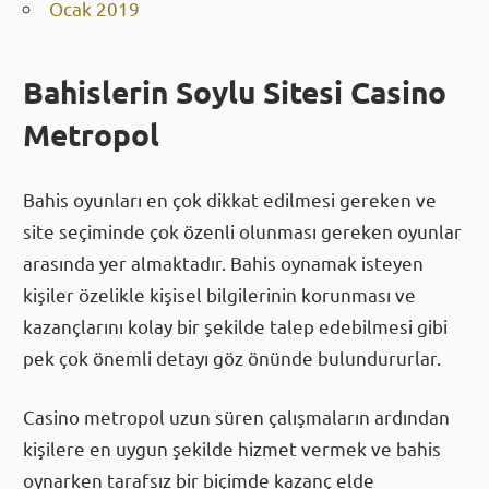
Ocak 2019
Bahislerin Soylu Sitesi Casino
Metropol
Bahis oyunları en çok dikkat edilmesi gereken ve
site seçiminde çok özenli olunması gereken oyunlar
arasında yer almaktadır. Bahis oynamak isteyen
kişiler özelikle kişisel bilgilerinin korunması ve
kazançlarını kolay bir şekilde talep edebilmesi gibi
pek çok önemli detayı göz önünde bulundururlar.
Casino metropol uzun süren çalışmaların ardından
kişilere en uygun şekilde hizmet vermek ve bahis
oynarken tarafsız bir biçimde kazanç elde