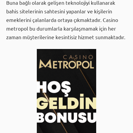
Buna bağlı olarak gelişen teknolojiyi kullanarak
bahis sitelerinin sahtesini yapanlar ve kişilerin
emeklerini çalanlarda ortaya çıkmaktadır. Casino
metropol bu durumlarla karşılaşmamak için her
zaman müşterilerine kesintisiz hizmet sunmaktadır.