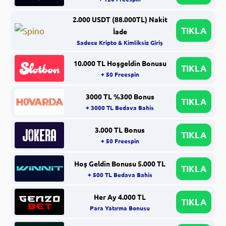
2.000 USDT (88.000TL) Nakit
TIKLA
İade
Sadece Kripto & Kimliksiz Giriş
10.000 TL Hoşgeldin Bonusu
TIKLA
+ 50 Freespin
3000 TL %300 Bonus
TIKLA
+ 3000 TL Bedava Bahis
3.000 TL Bonus
TIKLA
+ 50 Freespin
Hoş Geldin Bonusu 5.000 TL
TIKLA
+ 500 TL Bedava Bahis
Her Ay 4.000 TL
TIKLA
Para Yatırma Bonusu