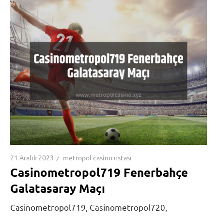
21 Aralık 2023
metropol casino ustası
Casinometropol719 Fenerbahçe
Galatasaray Maçı
Casinometropol719, Casinometropol720,