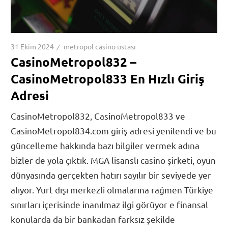
31 Ekim 2024
metropol casino ustası
CasinoMetropol832 –
CasinoMetropol833 En Hızlı Giriş
Adresi
CasinoMetropol832, CasinoMetropol833 ve
CasinoMetropol834.com giriş adresi yenilendi ve bu
güncelleme hakkında bazı bilgiler vermek adına
bizler de yola çıktık. MGA lisanslı casino şirketi, oyun
dünyasında gerçekten hatırı sayılır bir seviyede yer
alıyor. Yurt dışı merkezli olmalarına rağmen Türkiye
sınırları içerisinde inanılmaz ilgi görüyor e finansal
konularda da bir bankadan farksız şekilde