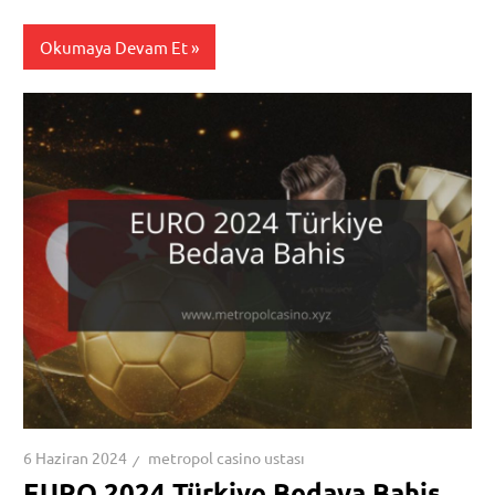
Okumaya Devam Et
6 Haziran 2024
metropol casino ustası
EURO 2024 Türkiye Bedava Bahis