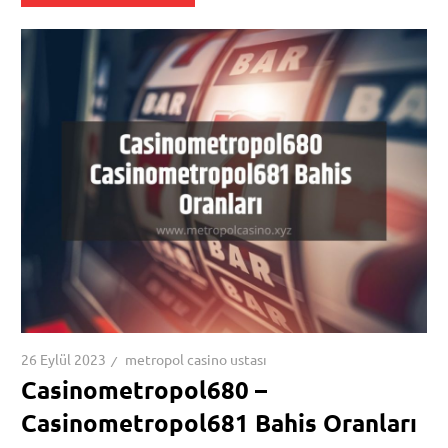
26 Eylül 2023
metropol casino ustası
Casinometropol680 –
Casinometropol681 Bahis Oranları