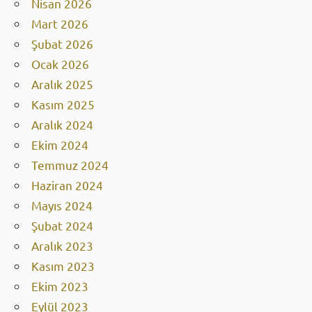
Nisan 2026
Mart 2026
Şubat 2026
Ocak 2026
Aralık 2025
Kasım 2025
Aralık 2024
Ekim 2024
Temmuz 2024
Haziran 2024
Mayıs 2024
Şubat 2024
Aralık 2023
Kasım 2023
Ekim 2023
Eylül 2023