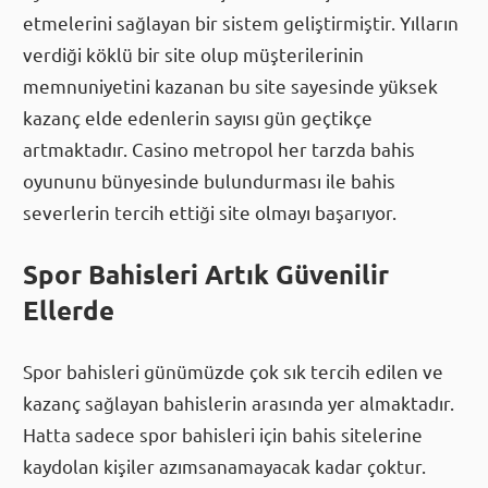
etmelerini sağlayan bir sistem geliştirmiştir. Yılların
verdiği köklü bir site olup müşterilerinin
memnuniyetini kazanan bu site sayesinde yüksek
kazanç elde edenlerin sayısı gün geçtikçe
artmaktadır. Casino metropol her tarzda bahis
oyununu bünyesinde bulundurması ile bahis
severlerin tercih ettiği site olmayı başarıyor.
Spor Bahisleri Artık Güvenilir
Ellerde
Spor bahisleri günümüzde çok sık tercih edilen ve
kazanç sağlayan bahislerin arasında yer almaktadır.
Hatta sadece spor bahisleri için bahis sitelerine
kaydolan kişiler azımsanamayacak kadar çoktur.