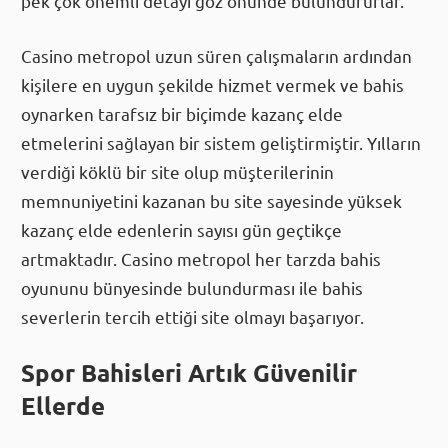
pek çok önemli detayı göz önünde bulundururlar.
Casino metropol uzun süren çalışmaların ardından
kişilere en uygun şekilde hizmet vermek ve bahis
oynarken tarafsız bir biçimde kazanç elde
etmelerini sağlayan bir sistem geliştirmiştir. Yılların
verdiği köklü bir site olup müşterilerinin
memnuniyetini kazanan bu site sayesinde yüksek
kazanç elde edenlerin sayısı gün geçtikçe
artmaktadır. Casino metropol her tarzda bahis
oyununu bünyesinde bulundurması ile bahis
severlerin tercih ettiği site olmayı başarıyor.
Spor Bahisleri Artık Güvenilir
Ellerde