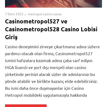
7 Ekim 2022
metropol casino ustası
Casinometropol527 ve
Casinometropol528 Casino Lobisi
Giriş
Casino deneyimini zirveye çıkartmanız adına sizlere
yardımcı olacak olan firma, Casinometropol527
ismini hafızalara kazımak adına çaba sarf ediyor.
MGA lisanslı ve yurt dışı menşeli olan casino
şirketinde yerinizi alarak sizler de adımlarınızı bu
yönde atabilir ve birlikte kazanç elde edebilirsiniz.
Bu ismi daha önce duymayanlar için Casino
Metropol mobildeki uygulamasıyla hakkında