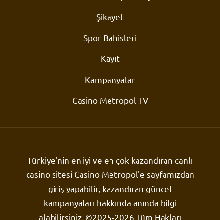
Şikayet
Spor Bahisleri
Kayıt
Kampanyalar
Casino Metropol TV
Türkiye'nin en iyi ve en çok kazandıran canlı
casino sitesi Casino Metropol'e sayfamızdan
giriş yapabilir, kazandıran güncel
kampanyaları hakkında anında bilgi
alabilirsiniz. ©2025-2026 Tüm Hakları