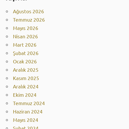
Ağustos 2026
Temmuz 2026
Mayıs 2026
Nisan 2026
Mart 2026
Şubat 2026
Ocak 2026
Aralık 2025
Kasım 2025
Aralık 2024
Ekim 2024
Temmuz 2024
Haziran 2024
Mayıs 2024
Şubat 2024