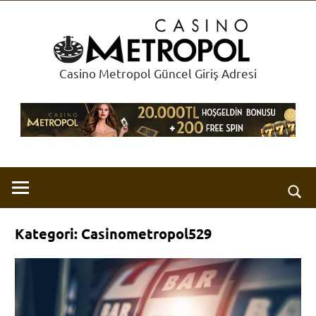
İçeriğe
Met
geç
Cas
Casino Metropol Güncel Giriş Adresi
Kategori:
Casinometropol529