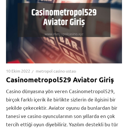
10 Ekim 2022
metropol casino ustası
Casinometropol529 Aviator Giriş
Casino dünyasına yön veren Casinometropol529,
birçok farklı içerik ile birlikte sizlerin de ilgisini bir
şekilde çekecektir. Aviator oyunu da bunlardan bir
tanesi ve casino oyuncularının son yıllarda en çok
tercih ettiği oyun diyebiliriz. Yazılım destekli bu tür