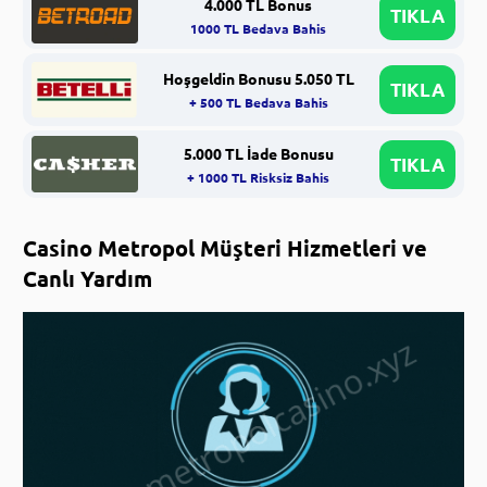
4.000 TL Bonus
TIKLA
1000 TL Bedava Bahis
Hoşgeldin Bonusu 5.050 TL
TIKLA
+ 500 TL Bedava Bahis
5.000 TL İade Bonusu
TIKLA
+ 1000 TL Risksiz Bahis
Casino Metropol Müşteri Hizmetleri ve
Canlı Yardım