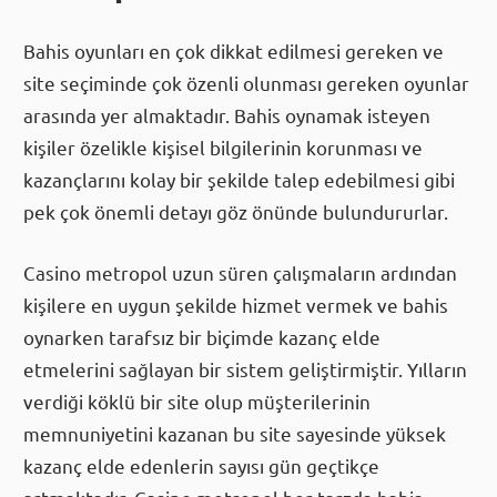
Bahis oyunları en çok dikkat edilmesi gereken ve
site seçiminde çok özenli olunması gereken oyunlar
arasında yer almaktadır. Bahis oynamak isteyen
kişiler özelikle kişisel bilgilerinin korunması ve
kazançlarını kolay bir şekilde talep edebilmesi gibi
pek çok önemli detayı göz önünde bulundururlar.
Casino metropol uzun süren çalışmaların ardından
kişilere en uygun şekilde hizmet vermek ve bahis
oynarken tarafsız bir biçimde kazanç elde
etmelerini sağlayan bir sistem geliştirmiştir. Yılların
verdiği köklü bir site olup müşterilerinin
memnuniyetini kazanan bu site sayesinde yüksek
kazanç elde edenlerin sayısı gün geçtikçe