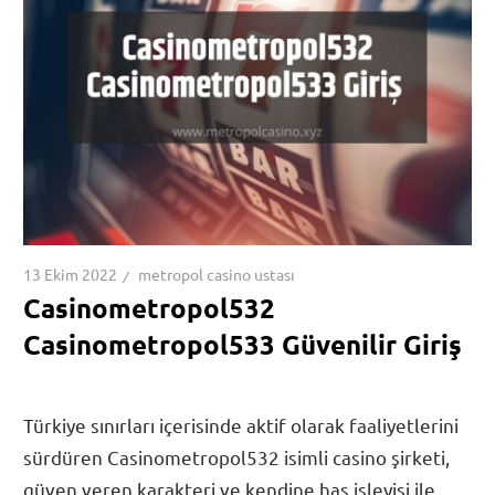
13 Ekim 2022
metropol casino ustası
Casinometropol532
Casinometropol533 Güvenilir Giriş
Türkiye sınırları içerisinde aktif olarak faaliyetlerini
sürdüren Casinometropol532 isimli casino şirketi,
güven veren karakteri ve kendine has işleyişi ile