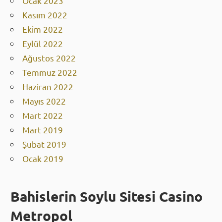
Ocak 2023
Kasım 2022
Ekim 2022
Eylül 2022
Ağustos 2022
Temmuz 2022
Haziran 2022
Mayıs 2022
Mart 2022
Mart 2019
Şubat 2019
Ocak 2019
Bahislerin Soylu Sitesi Casino
Metropol