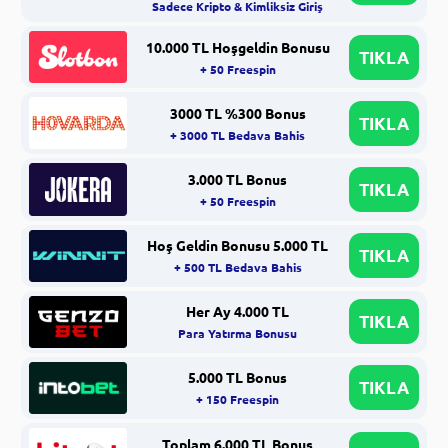
Sadece Kripto & Kimliksiz Giriş
10.000 TL Hoşgeldin Bonusu
TIKLA
+ 50 Freespin
3000 TL %300 Bonus
TIKLA
+ 3000 TL Bedava Bahis
3.000 TL Bonus
TIKLA
+ 50 Freespin
Hoş Geldin Bonusu 5.000 TL
TIKLA
+ 500 TL Bedava Bahis
Her Ay 4.000 TL
TIKLA
Para Yatırma Bonusu
5.000 TL Bonus
TIKLA
+ 150 Freespin
Toplam 6.000 TL Bonus