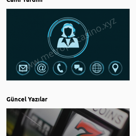
Güncel Yazılar