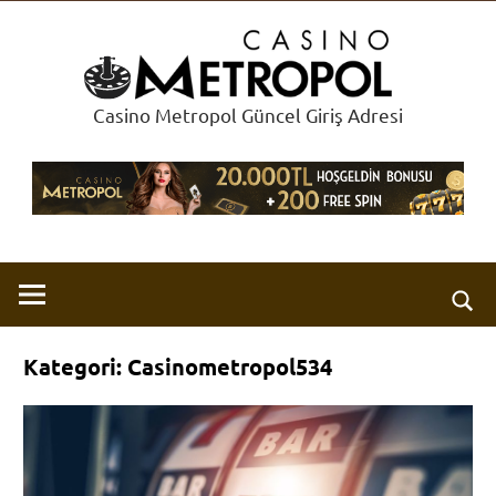
İçeriğe
Met
geç
Cas
Casino Metropol Güncel Giriş Adresi
Kategori:
Casinometropol534