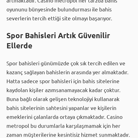
artmaktadır. Casino metropol her tarzda bahis
oyununu bünyesinde bulundurması ile bahis
severlerin tercih ettiği site olmayı başarıyor.
Spor Bahisleri Artık Güvenilir
Ellerde
Spor bahisleri günümüzde çok sık tercih edilen ve
kazanç sağlayan bahislerin arasında yer almaktadır.
Hatta sadece spor bahisleri için bahis sitelerine
kaydolan kişiler azımsanamayacak kadar çoktur.
Buna bağlı olarak gelişen teknolojiyi kullanarak
bahis sitelerinin sahtesini yapanlar ve kişilerin
emeklerini çalanlarda ortaya çıkmaktadır. Casino
metropol bu durumlarla karşılaşmamak için her
zaman müşterilerine kesintisiz hizmet sunmaktadır.