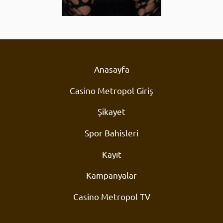
Anasayfa
Casino Metropol Giriş
Şikayet
Spor Bahisleri
Kayıt
Kampanyalar
Casino Metropol TV