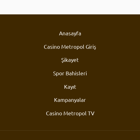
Anasayfa
Casino Metropol Giriş
Şikayet
Spor Bahisleri
Kayıt
Kampanyalar
Casino Metropol TV