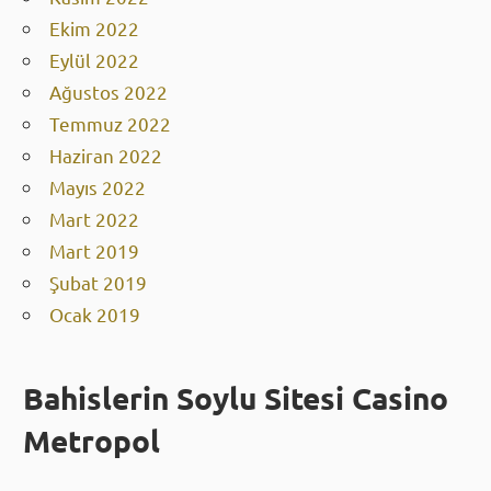
Ekim 2022
Eylül 2022
Ağustos 2022
Temmuz 2022
Haziran 2022
Mayıs 2022
Mart 2022
Mart 2019
Şubat 2019
Ocak 2019
Bahislerin Soylu Sitesi Casino
Metropol