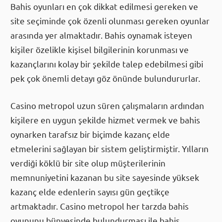
Bahis oyunları en çok dikkat edilmesi gereken ve
site seçiminde çok özenli olunması gereken oyunlar
arasında yer almaktadır. Bahis oynamak isteyen
kişiler özelikle kişisel bilgilerinin korunması ve
kazançlarını kolay bir şekilde talep edebilmesi gibi
pek çok önemli detayı göz önünde bulundururlar.
Casino metropol uzun süren çalışmaların ardından
kişilere en uygun şekilde hizmet vermek ve bahis
oynarken tarafsız bir biçimde kazanç elde
etmelerini sağlayan bir sistem geliştirmiştir. Yılların
verdiği köklü bir site olup müşterilerinin
memnuniyetini kazanan bu site sayesinde yüksek
kazanç elde edenlerin sayısı gün geçtikçe
artmaktadır. Casino metropol her tarzda bahis
oyununu bünyesinde bulundurması ile bahis