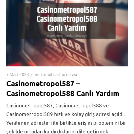
7 Mart 2023
metropol casino ustası
Casinometropol587 –
Casinometropol588 Canlı Yardım
Casinometropol587, Casinometropol588 ve
Casinometropol589 hızlı ve kolay giriş adresi açıldı.
Yenilenen adresleri ile birlikte erişim problemini bir
şekilde ortadan kaldırdıklarını dile getirmek