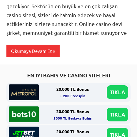
gerekiyor. Sektörün en büyük ve en çok çalışan
casino sitesi, sizleri de tatmin edecek ve hayal
ettiklerinizi sizlere sunacaktır. Online casino devi
şirket, memnuniyet garantili bir hizmet sunuyor ve
Okumaya Devam Et
EN IYI BAHIS VE CASINO SITELERI
20.000 TL Bonus
TIKLA
+ 200 Freespin
20.000 TL Bonus
TIKLA
5000 TL Bedava Bahis
20.000 TL Bonus
TIKLA