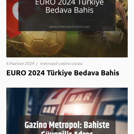
6 Haziran 2024
metropol casino ustası
EURO 2024 Türkiye Bedava Bahis