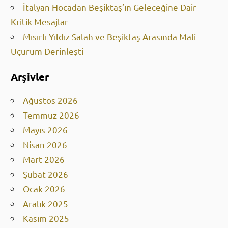
İtalyan Hocadan Beşiktaş’ın Geleceğine Dair
Kritik Mesajlar
Mısırlı Yıldız Salah ve Beşiktaş Arasında Mali
Uçurum Derinleşti
Arşivler
Ağustos 2026
Temmuz 2026
Mayıs 2026
Nisan 2026
Mart 2026
Şubat 2026
Ocak 2026
Aralık 2025
Kasım 2025