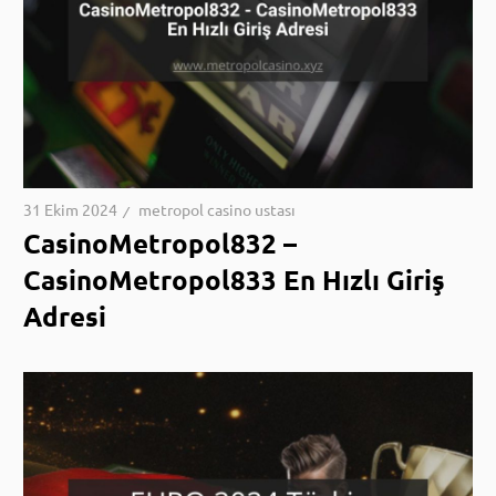
31 Ekim 2024
metropol casino ustası
CasinoMetropol832 –
CasinoMetropol833 En Hızlı Giriş
Adresi