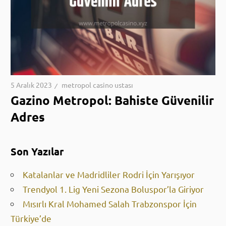
5 Aralık 2023
metropol casino ustası
Gazino Metropol: Bahiste Güvenilir
Adres
Son Yazılar
Katalanlar ve Madridliler Rodri İçin Yarışıyor
Trendyol 1. Lig Yeni Sezona Boluspor’la Giriyor
Mısırlı Kral Mohamed Salah Trabzonspor İçin
Türkiye’de