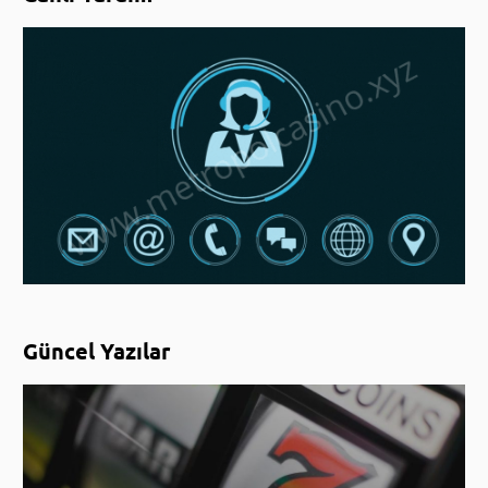
Güncel Yazılar