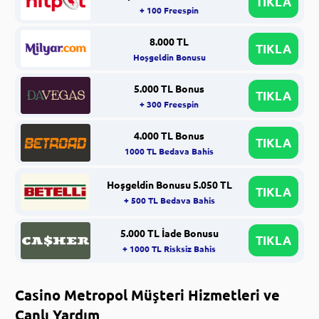
TIKLA
+ 100 Freespin
8.000 TL
TIKLA
Hoşgeldin Bonusu
5.000 TL Bonus
TIKLA
+ 300 Freespin
4.000 TL Bonus
TIKLA
1000 TL Bedava Bahis
Hoşgeldin Bonusu 5.050 TL
TIKLA
+ 500 TL Bedava Bahis
5.000 TL İade Bonusu
TIKLA
+ 1000 TL Risksiz Bahis
Casino Metropol Müşteri Hizmetleri ve
Canlı Yardım