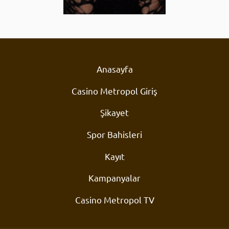
Anasayfa
Casino Metropol Giriş
Şikayet
Spor Bahisleri
Kayıt
Kampanyalar
Casino Metropol TV