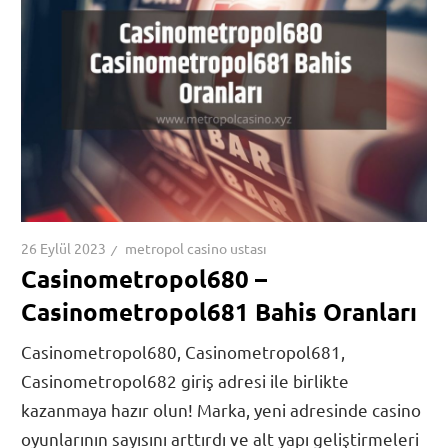
26 Eylül 2023
metropol casino ustası
Casinometropol680 –
Casinometropol681 Bahis Oranları
Casinometropol680, Casinometropol681,
Casinometropol682 giriş adresi ile birlikte
kazanmaya hazır olun! Marka, yeni adresinde casino
oyunlarının sayısını arttırdı ve alt yapı geliştirmeleri