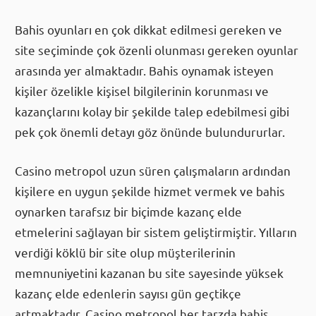
Bahis oyunları en çok dikkat edilmesi gereken ve
site seçiminde çok özenli olunması gereken oyunlar
arasında yer almaktadır. Bahis oynamak isteyen
kişiler özelikle kişisel bilgilerinin korunması ve
kazançlarını kolay bir şekilde talep edebilmesi gibi
pek çok önemli detayı göz önünde bulundururlar.
Casino metropol uzun süren çalışmaların ardından
kişilere en uygun şekilde hizmet vermek ve bahis
oynarken tarafsız bir biçimde kazanç elde
etmelerini sağlayan bir sistem geliştirmiştir. Yılların
verdiği köklü bir site olup müşterilerinin
memnuniyetini kazanan bu site sayesinde yüksek
kazanç elde edenlerin sayısı gün geçtikçe
artmaktadır. Casino metropol her tarzda bahis