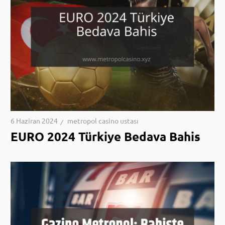
6 Haziran 2024
metropol casino ustası
EURO 2024 Türkiye Bedava Bahis