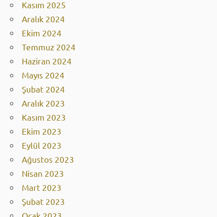
Kasım 2025
Aralık 2024
Ekim 2024
Temmuz 2024
Haziran 2024
Mayıs 2024
Şubat 2024
Aralık 2023
Kasım 2023
Ekim 2023
Eylül 2023
Ağustos 2023
Nisan 2023
Mart 2023
Şubat 2023
Ocak 2023