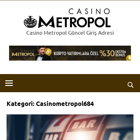
İçeriğe
Met
geç
Cas
Casino Metropol Güncel Giriş Adresi
Kategori:
Casinometropol684