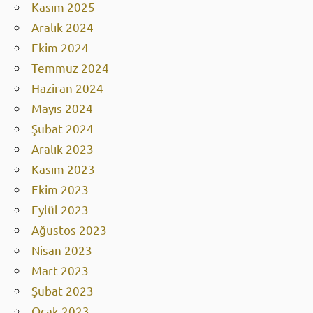
Kasım 2025
Aralık 2024
Ekim 2024
Temmuz 2024
Haziran 2024
Mayıs 2024
Şubat 2024
Aralık 2023
Kasım 2023
Ekim 2023
Eylül 2023
Ağustos 2023
Nisan 2023
Mart 2023
Şubat 2023
Ocak 2023