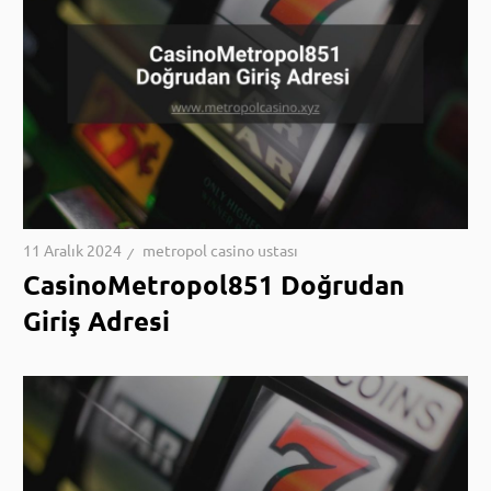
11 Aralık 2024
metropol casino ustası
CasinoMetropol851 Doğrudan
Giriş Adresi