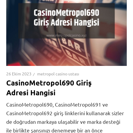
26 Ekim 2023
metropol casino ustası
CasinoMetropol690 Giriş
Adresi Hangisi
CasinoMetropol690, CasinoMetropol691 ve
CasinoMetropol692 giriş linklerini kullanarak sizler
de doğrudan markaya ulaşabilir ve marka desteği
ile birlikte şansınızı denemeye bir an önce