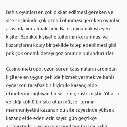
Bahis oyunları en çok dikkat edilmesi gereken ve
site seçiminde çok özenli olunması gereken oyunlar
arasında yer almaktadır. Bahis oynamak isteyen
kişiler özelikle kişisel bilgilerinin korunması ve
kazançlarını kolay bir şekilde talep edebilmesi gibi
pek çok önemli detayı göz önünde bulundururlar.
Casino metropol uzun süren çalışmaların ardından
kişilere en uygun şekilde hizmet vermek ve bahis
oynarken tarafsız bir biçimde kazanç elde
etmelerini sağlayan bir sistem geliştirmiştir. Yılların
verdiği köklü bir site olup müşterilerinin
memnuniyetini kazanan bu site sayesinde yüksek
kazanç elde edenlerin sayısı gün geçtikçe
artmaktadır. Casino metropol her tarzda bahis