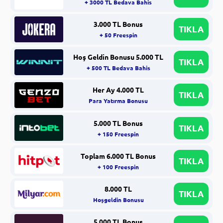
+ 3000 TL Bedava Bahis
3.000 TL Bonus
TIKLA
+ 50 Freespin
Hoş Geldin Bonusu 5.000 TL
TIKLA
+ 500 TL Bedava Bahis
Her Ay 4.000 TL
TIKLA
Para Yatırma Bonusu
5.000 TL Bonus
TIKLA
+ 150 Freespin
Toplam 6.000 TL Bonus
TIKLA
+ 100 Freespin
8.000 TL
TIKLA
Hoşgeldin Bonusu
5.000 TL Bonus