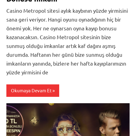
Casino Metropol sitesi aylık kaybının yüzde yirmisini
sana geri veriyor. Hangi oyunu oynadığının hiç bir
önemi yok. Her ne oynarsan oyna kayıp bonusu
kazanacaksın. Casino Metropol sitesinin bize
sunmuş olduğu imkanlar artık kaf dağını aşmış
durumda. Haftanın her günü bize sunmuş olduğu
imkanların yanında, bizlere her hafta kayıplarımızın
yüzde yirmisini de
Okumaya Devam Et