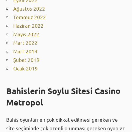
Eylül 2022
Ağustos 2022
Temmuz 2022
Haziran 2022
Mayıs 2022
Mart 2022
Mart 2019
Şubat 2019
Ocak 2019
Bahislerin Soylu Sitesi Casino
Metropol
Bahis oyunları en çok dikkat edilmesi gereken ve