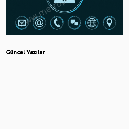
Güncel Yazılar