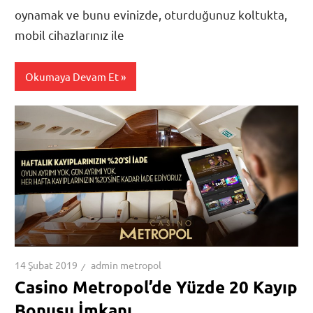
oynamak ve bunu evinizde, oturduğunuz koltukta,
mobil cihazlarınız ile
Okumaya Devam Et
14 Şubat 2019
admin metropol
Casino Metropol’de Yüzde 20 Kayıp
Bonusu İmkanı