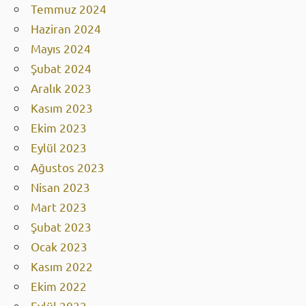
Temmuz 2024
Haziran 2024
Mayıs 2024
Şubat 2024
Aralık 2023
Kasım 2023
Ekim 2023
Eylül 2023
Ağustos 2023
Nisan 2023
Mart 2023
Şubat 2023
Ocak 2023
Kasım 2022
Ekim 2022