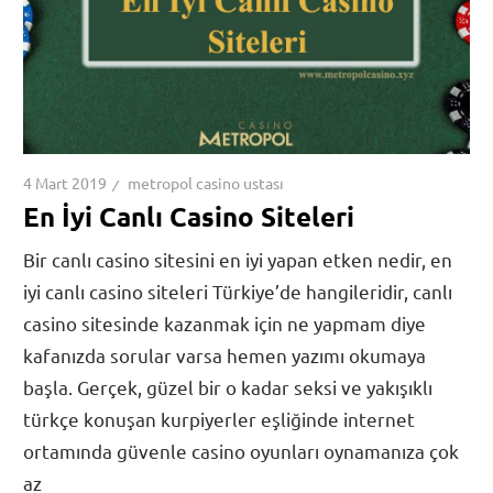
4 Mart 2019
metropol casino ustası
En İyi Canlı Casino Siteleri
Bir canlı casino sitesini en iyi yapan etken nedir, en
iyi canlı casino siteleri Türkiye’de hangileridir, canlı
casino sitesinde kazanmak için ne yapmam diye
kafanızda sorular varsa hemen yazımı okumaya
başla. Gerçek, güzel bir o kadar seksi ve yakışıklı
türkçe konuşan kurpiyerler eşliğinde internet
ortamında güvenle casino oyunları oynamanıza çok
az