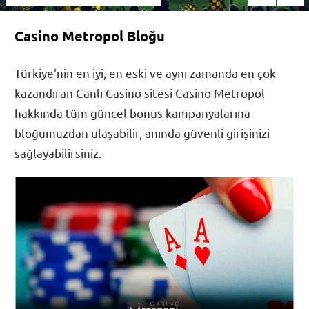
Casino Metropol Bloğu
Türkiye'nin en iyi, en eski ve aynı zamanda en çok
kazandıran Canlı Casino sitesi Casino Metropol
hakkında tüm güncel bonus kampanyalarına
bloğumuzdan ulaşabilir, anında güvenli girişinizi
sağlayabilirsiniz.