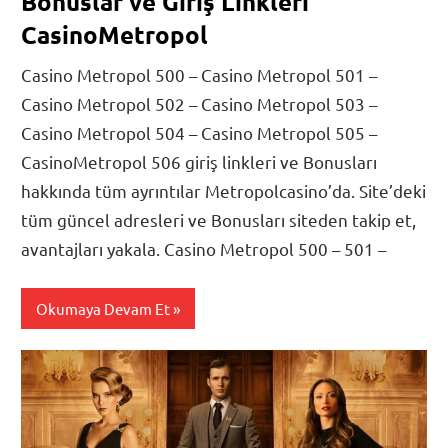
Bonuslar ve Giriş Linkleri
CasinoMetropol
Casino Metropol 500 – Casino Metropol 501 –
Casino Metropol 502 – Casino Metropol 503 –
Casino Metropol 504 – Casino Metropol 505 –
CasinoMetropol 506 giriş linkleri ve Bonusları
hakkında tüm ayrıntılar Metropolcasino’da. Site’deki
tüm güncel adresleri ve Bonusları siteden takip et,
avantajları yakala. Casino Metropol 500 – 501 –
Okumaya Devam Et