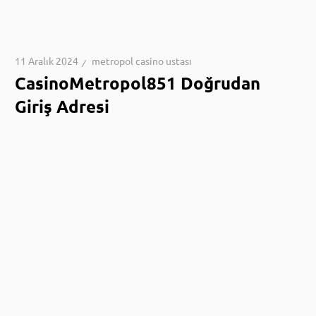
11 Aralık 2024
metropol casino ustası
CasinoMetropol851 Doğrudan
Giriş Adresi