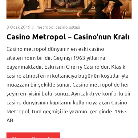
8 Ocak 2019
metropol casino ustası
Casino Metropol – Casino’nun Kralı
Casino metropol dünyanın en eski casino
sitelerinden biridir. Geçmişi 1963 yıllarına
dayanmaktadır. Eski ismi Cherry Casino’dur. Klasik
casino atmosferini kullanıcıya bugünün koşullarıyla
muazzam bir şekilde sunar. Casino metropol’de her
şeyin en iyisini bulursunuz. Ayrıcalıklı ve konforlu bir
casino dünyasının kapılarını kullanıcıya açan Casino
Metropol, tüm geçmişi ile yazımın içeriğinde. 1963
AB