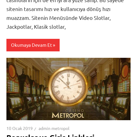
sitenin tasarımı hızı ve kullanıcıya dönüş hızı
muazzam. Sitenin Menüsünde Video Slotlar,
Jackpotlar, Klasik slotlar,
Okumaya Devam Et
10 Ocak 2019
admin metropol