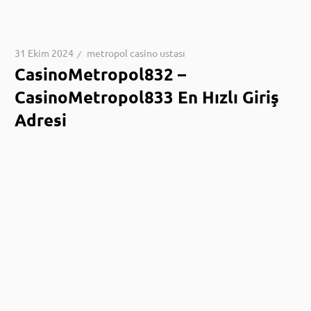
31 Ekim 2024
metropol casino ustası
CasinoMetropol832 –
CasinoMetropol833 En Hızlı Giriş
Adresi