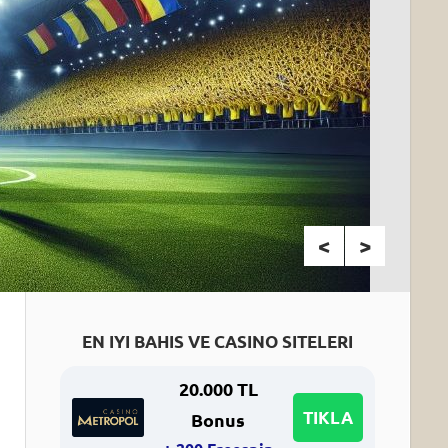
EN IYI BAHIS VE CASINO SITELERI
20.000 TL
TIKLA
Bonus