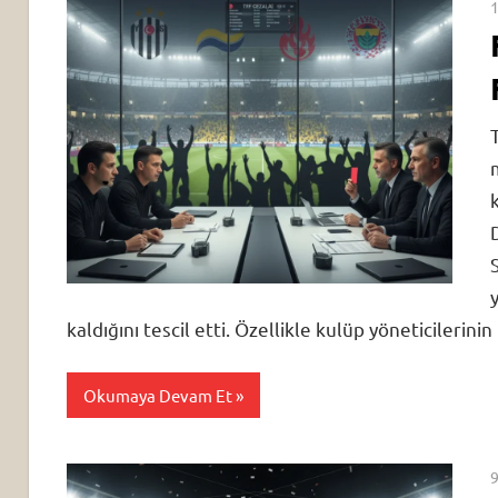
kaldığını tescil etti. Özellikle kulüp yöneticileri
Okumaya Devam Et
9