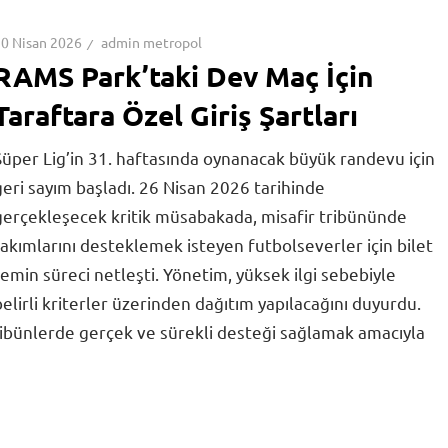
20 Nisan 2026
admin metropol
RAMS Park’taki Dev Maç İçin
Taraftara Özel Giriş Şartları
Süper Lig’in 31. haftasında oynanacak büyük randevu için
geri sayım başladı. 26 Nisan 2026 tarihinde
gerçekleşecek kritik müsabakada, misafir tribününde
takımlarını desteklemek isteyen futbolseverler için bilet
temin süreci netleşti. Yönetim, yüksek ilgi sebebiyle
belirli kriterler üzerinden dağıtım yapılacağını duyurdu.
ibünlerde gerçek ve sürekli desteği sağlamak amacıyla