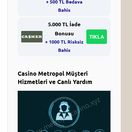
+ 500 TL Bedava
Bahis
5.000 TL İade
Bonusu
TIKLA
+ 1000 TL Risksiz
Bahis
Casino Metropol Müşteri
Hizmetleri ve Canlı Yardım