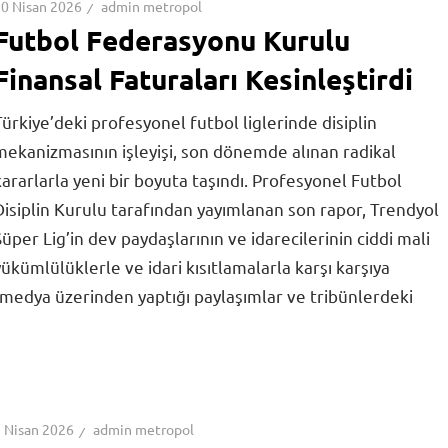
10 Nisan 2026
admin metropol
Futbol Federasyonu Kurulu
Finansal Faturaları Kesinleştirdi
Türkiye’deki profesyonel futbol liglerinde disiplin
mekanizmasının işleyişi, son dönemde alınan radikal
kararlarla yeni bir boyuta taşındı. Profesyonel Futbol
Disiplin Kurulu tarafından yayımlanan son rapor, Trendyol
Süper Lig’in dev paydaşlarının ve idarecilerinin ciddi mali
yükümlülüklerle ve idari kısıtlamalarla karşı karşıya
nin medya üzerinden yaptığı paylaşımlar ve tribünlerdeki
 Nisan 2026
admin metropol