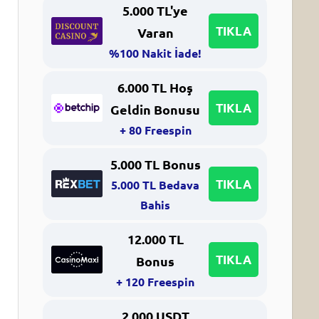
5.000 TL'ye
TIKLA
Varan
%100 Nakit İade!
6.000 TL Hoş
TIKLA
Geldin Bonusu
+ 80 Freespin
5.000 TL Bonus
TIKLA
5.000 TL Bedava
Bahis
12.000 TL
TIKLA
Bonus
+ 120 Freespin
2.000 USDT