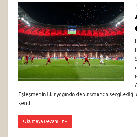
Eşleşmenin ilk ayağında deplasmanda sergilediği d
kendi
Okumaya Devam Et