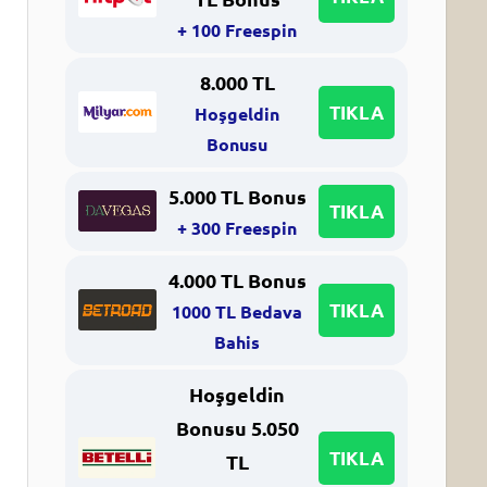
+ 100 Freespin
8.000 TL
TIKLA
Hoşgeldin
Bonusu
5.000 TL Bonus
TIKLA
+ 300 Freespin
4.000 TL Bonus
TIKLA
1000 TL Bedava
Bahis
Hoşgeldin
Bonusu 5.050
TIKLA
TL