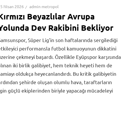
15 Nisan 2026
admin metropol
Kırmızı Beyazlılar Avrupa
Yolunda Dev Rakibini Bekliyor
Samsunspor, Süper Lig’in son haftalarında sergilediği
etkileyici performansla futbol kamuoyunun dikkatini
üzerine çekmeyi başardı. Özellikle Eyüpspor karşısında
alınan iki birlik galibiyet, hem teknik heyeti hem de
camiayı oldukça heyecanlandırdı. Bu kritik galibiyetin
ardından şehirde oluşan olumlu hava, taraftarların
gin güçlü ekiplerinden biriyle yapacağı mücadeleyi