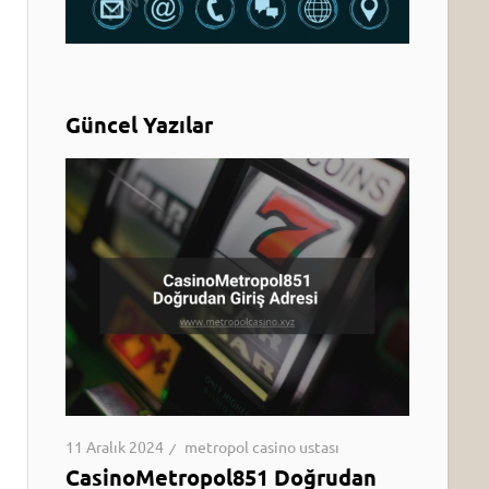
Güncel Yazılar
11 Aralık 2024
metropol casino ustası
CasinoMetropol851 Doğrudan