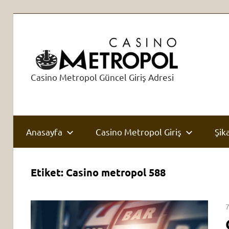
İçeriğe
geç
Me
Casino Metropol Güncel Giriş Adresi
Cas
Anasayfa
Casino Metropol Giriş
Şik
Etiket:
Casino metropol 588