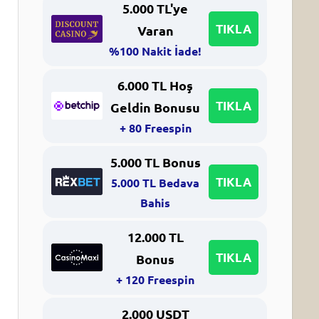
5.000 TL'ye
TIKLA
Varan
%100 Nakit İade!
6.000 TL Hoş
TIKLA
Geldin Bonusu
+ 80 Freespin
5.000 TL Bonus
TIKLA
5.000 TL Bedava
Bahis
12.000 TL
TIKLA
Bonus
+ 120 Freespin
2.000 USDT