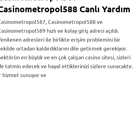
Casinometropol588 Canlı Yardım
Casinometropol587, Casinometropol588 ve
Casinometropol589 hızlı ve kolay giriş adresi açıldı.
Yenilenen adresleri ile birlikte erişim problemini bir
şekilde ortadan kaldırdıklarını dile getirmek gerekiyor.
Sektörün en büyük ve en çok çalışan casino sitesi, sizleri
de tatmin edecek ve hayal ettiklerinizi sizlere sunacaktır.
ir hizmet sunuyor ve