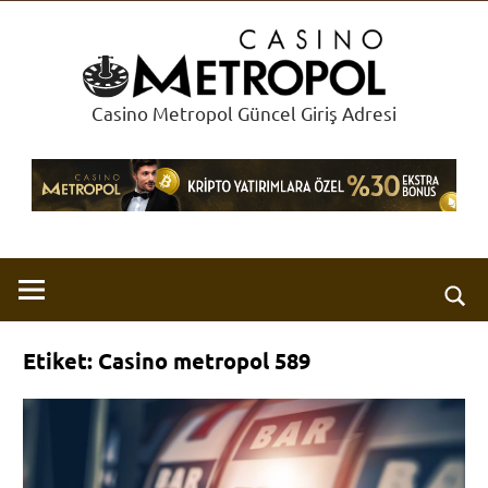
İçeriğe
Met
geç
Cas
Casino Metropol Güncel Giriş Adresi
Etiket:
Casino metropol 589