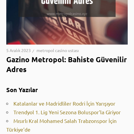
5 Aralık 2023
metropol casino ustası
Gazino Metropol: Bahiste Güvenilir
Adres
Son Yazılar
Katalanlar ve Madridliler Rodri İçin Yarışıyor
Trendyol 1. Lig Yeni Sezona Boluspor’la Giriyor
Mısırlı Kral Mohamed Salah Trabzonspor İçin
Türkiye’de