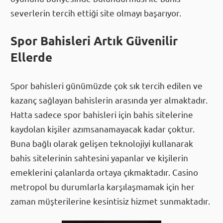
severlerin tercih ettiği site olmayı başarıyor.
Spor Bahisleri Artık Güvenilir
Ellerde
Spor bahisleri günümüzde çok sık tercih edilen ve
kazanç sağlayan bahislerin arasında yer almaktadır.
Hatta sadece spor bahisleri için bahis sitelerine
kaydolan kişiler azımsanamayacak kadar çoktur.
Buna bağlı olarak gelişen teknolojiyi kullanarak
bahis sitelerinin sahtesini yapanlar ve kişilerin
emeklerini çalanlarda ortaya çıkmaktadır. Casino
metropol bu durumlarla karşılaşmamak için her
zaman müşterilerine kesintisiz hizmet sunmaktadır.