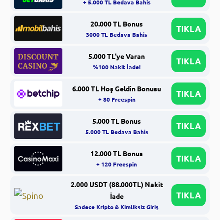
+ 5.000 TL Bedava Bahis
20.000 TL Bonus
TIKLA
3000 TL Bedava Bahis
5.000 TL'ye Varan
TIKLA
%100 Nakit İade!
6.000 TL Hoş Geldin Bonusu
TIKLA
+ 80 Freespin
5.000 TL Bonus
TIKLA
5.000 TL Bedava Bahis
12.000 TL Bonus
TIKLA
+ 120 Freespin
2.000 USDT (88.000TL) Nakit
TIKLA
İade
Sadece Kripto & Kimliksiz Giriş