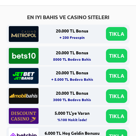
EN IYI BAHIS VE CASINO SITELERI
20.000 TL Bonus
TIKLA
+ 200 Freespin
20.000 TL Bonus
TIKLA
5000 TL Bedava Bahis
20.000 TL Bonus
TIKLA
+ 5.000 TL Bedava Bahis
20.000 TL Bonus
TIKLA
3000 TL Bedava Bahis
5.000 TL'ye Varan
TIKLA
%100 Nakit İade!
6.000 TL Hoş Geldin Bonusu