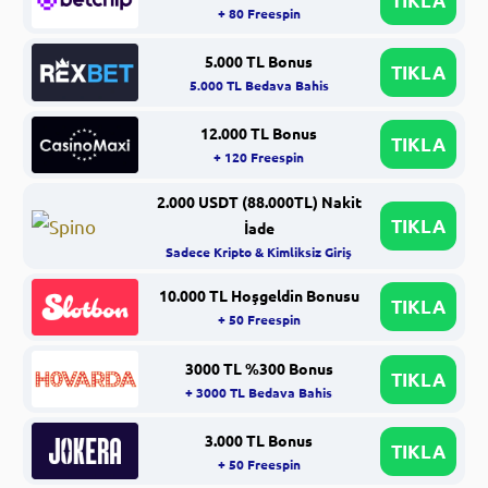
TIKLA
+ 80 Freespin
5.000 TL Bonus
TIKLA
5.000 TL Bedava Bahis
12.000 TL Bonus
TIKLA
+ 120 Freespin
2.000 USDT (88.000TL) Nakit
TIKLA
İade
Sadece Kripto & Kimliksiz Giriş
10.000 TL Hoşgeldin Bonusu
TIKLA
+ 50 Freespin
3000 TL %300 Bonus
TIKLA
+ 3000 TL Bedava Bahis
3.000 TL Bonus
TIKLA
+ 50 Freespin