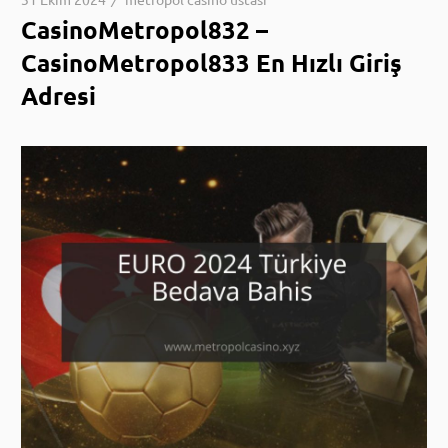
CasinoMetropol832 –
CasinoMetropol833 En Hızlı Giriş
Adresi