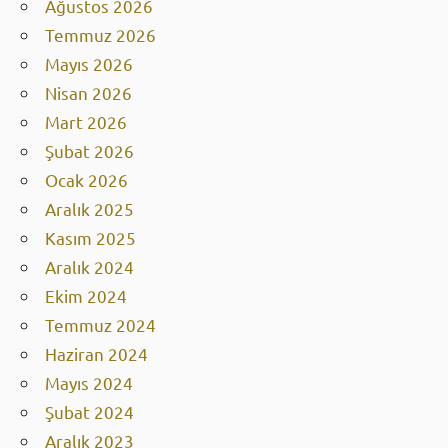
Ağustos 2026
Temmuz 2026
Mayıs 2026
Nisan 2026
Mart 2026
Şubat 2026
Ocak 2026
Aralık 2025
Kasım 2025
Aralık 2024
Ekim 2024
Temmuz 2024
Haziran 2024
Mayıs 2024
Şubat 2024
Aralık 2023