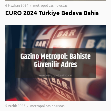
6 Haziran 2024
metropol casino ustası
EURO 2024 Türkiye Bedava Bahis
5 Aralık 2023
metropol casino ustası