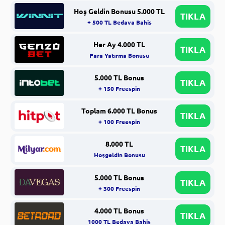
Hoş Geldin Bonusu 5.000 TL
TIKLA
+ 500 TL Bedava Bahis
Her Ay 4.000 TL
TIKLA
Para Yatırma Bonusu
5.000 TL Bonus
TIKLA
+ 150 Freespin
Toplam 6.000 TL Bonus
TIKLA
+ 100 Freespin
8.000 TL
TIKLA
Hoşgeldin Bonusu
5.000 TL Bonus
TIKLA
+ 300 Freespin
4.000 TL Bonus
TIKLA
1000 TL Bedava Bahis