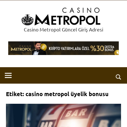
İçeriğe
Met
geç
Cas
Casino Metropol Güncel Giriş Adresi
Etiket:
casino metropol üyelik bonusu