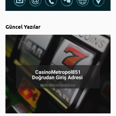
Güncel Yazılar