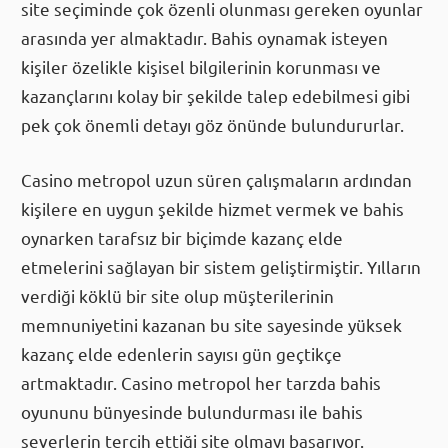
site seçiminde çok özenli olunması gereken oyunlar
arasında yer almaktadır. Bahis oynamak isteyen
kişiler özelikle kişisel bilgilerinin korunması ve
kazançlarını kolay bir şekilde talep edebilmesi gibi
pek çok önemli detayı göz önünde bulundururlar.
Casino metropol uzun süren çalışmaların ardından
kişilere en uygun şekilde hizmet vermek ve bahis
oynarken tarafsız bir biçimde kazanç elde
etmelerini sağlayan bir sistem geliştirmiştir. Yılların
verdiği köklü bir site olup müşterilerinin
memnuniyetini kazanan bu site sayesinde yüksek
kazanç elde edenlerin sayısı gün geçtikçe
artmaktadır. Casino metropol her tarzda bahis
oyununu bünyesinde bulundurması ile bahis
severlerin tercih ettiği site olmayı başarıyor.