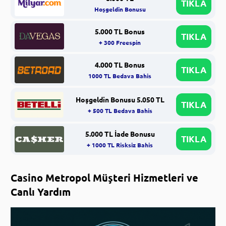
TIKLA
Hoşgeldin Bonusu
5.000 TL Bonus
TIKLA
+ 300 Freespin
4.000 TL Bonus
TIKLA
1000 TL Bedava Bahis
Hoşgeldin Bonusu 5.050 TL
TIKLA
+ 500 TL Bedava Bahis
5.000 TL İade Bonusu
TIKLA
+ 1000 TL Risksiz Bahis
Casino Metropol Müşteri Hizmetleri ve
Canlı Yardım