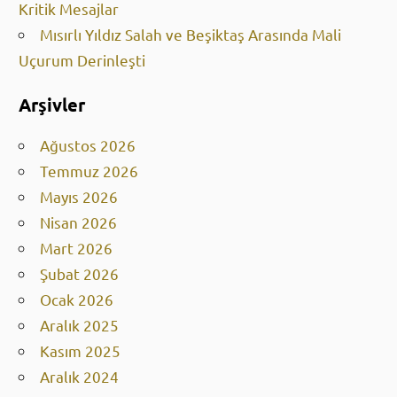
Kritik Mesajlar
Mısırlı Yıldız Salah ve Beşiktaş Arasında Mali
Uçurum Derinleşti
Arşivler
Ağustos 2026
Temmuz 2026
Mayıs 2026
Nisan 2026
Mart 2026
Şubat 2026
Ocak 2026
Aralık 2025
Kasım 2025
Aralık 2024