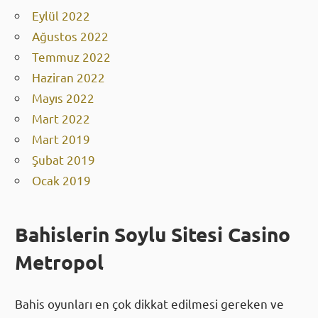
Eylül 2022
Ağustos 2022
Temmuz 2022
Haziran 2022
Mayıs 2022
Mart 2022
Mart 2019
Şubat 2019
Ocak 2019
Bahislerin Soylu Sitesi Casino
Metropol
Bahis oyunları en çok dikkat edilmesi gereken ve