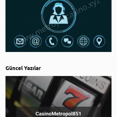
Güncel Yazılar