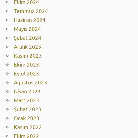
Ekim 2024
Temmuz 2024
Haziran 2024
Mayıs 2024
Şubat 2024
Aralık 2023
Kasım 2023
Ekim 2023
Eylül 2023
Ağustos 2023
Nisan 2023
Mart 2023
Şubat 2023
Ocak 2023
Kasım 2022
Ekim 2022