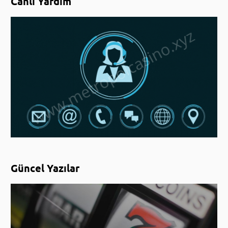
Canlı Yardım
Güncel Yazılar