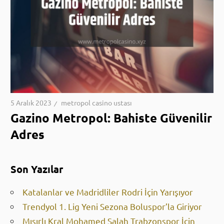
5 Aralık 2023
metropol casino ustası
Gazino Metropol: Bahiste Güvenilir
Adres
Son Yazılar
Katalanlar ve Madridliler Rodri İçin Yarışıyor
Trendyol 1. Lig Yeni Sezona Boluspor’la Giriyor
Mısırlı Kral Mohamed Salah Trabzonspor İçin