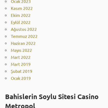
Ocak 2023
Kasım 2022
Ekim 2022
Eylül 2022
Ağustos 2022
Temmuz 2022
Haziran 2022
Mayıs 2022
Mart 2022
Mart 2019
Şubat 2019
Ocak 2019
Bahislerin Soylu Sitesi Casino
Metropol