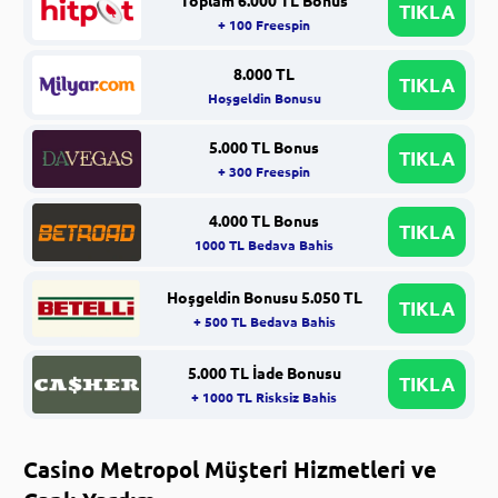
TIKLA
+ 100 Freespin
8.000 TL
TIKLA
Hoşgeldin Bonusu
5.000 TL Bonus
TIKLA
+ 300 Freespin
4.000 TL Bonus
TIKLA
1000 TL Bedava Bahis
Hoşgeldin Bonusu 5.050 TL
TIKLA
+ 500 TL Bedava Bahis
5.000 TL İade Bonusu
TIKLA
+ 1000 TL Risksiz Bahis
Casino Metropol Müşteri Hizmetleri ve