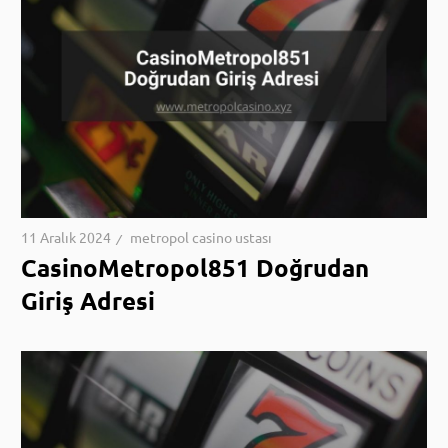
11 Aralık 2024
metropol casino ustası
CasinoMetropol851 Doğrudan
Giriş Adresi