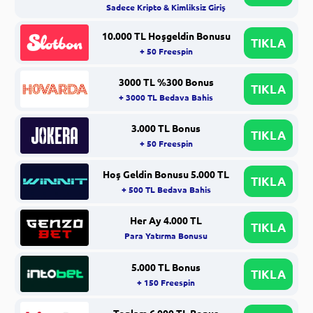
Sadece Kripto & Kimliksiz Giriş
10.000 TL Hoşgeldin Bonusu
TIKLA
+ 50 Freespin
3000 TL %300 Bonus
TIKLA
+ 3000 TL Bedava Bahis
3.000 TL Bonus
TIKLA
+ 50 Freespin
Hoş Geldin Bonusu 5.000 TL
TIKLA
+ 500 TL Bedava Bahis
Her Ay 4.000 TL
TIKLA
Para Yatırma Bonusu
5.000 TL Bonus
TIKLA
+ 150 Freespin
Toplam 6.000 TL Bonus