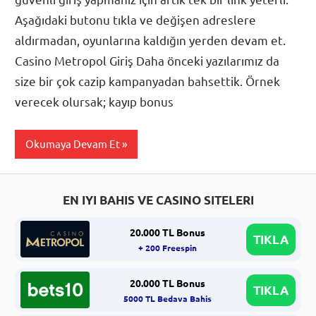
Aşağıdaki butonu tıkla ve değişen adreslere
aldırmadan, oyunlarına kaldığın yerden devam et.
Casino Metropol Giriş Daha önceki yazılarımız da
size bir çok cazip kampanyadan bahsettik. Örnek
verecek olursak; kayıp bonus
Okumaya Devam Et
EN IYI BAHIS VE CASINO SITELERI
20.000 TL Bonus
TIKLA
+ 200 Freespin
20.000 TL Bonus
TIKLA
5000 TL Bedava Bahis