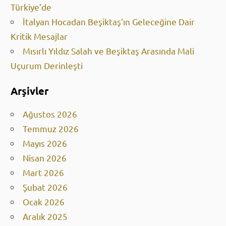
Türkiye’de
İtalyan Hocadan Beşiktaş’ın Geleceğine Dair
Kritik Mesajlar
Mısırlı Yıldız Salah ve Beşiktaş Arasında Mali
Uçurum Derinleşti
Arşivler
Ağustos 2026
Temmuz 2026
Mayıs 2026
Nisan 2026
Mart 2026
Şubat 2026
Ocak 2026
Aralık 2025