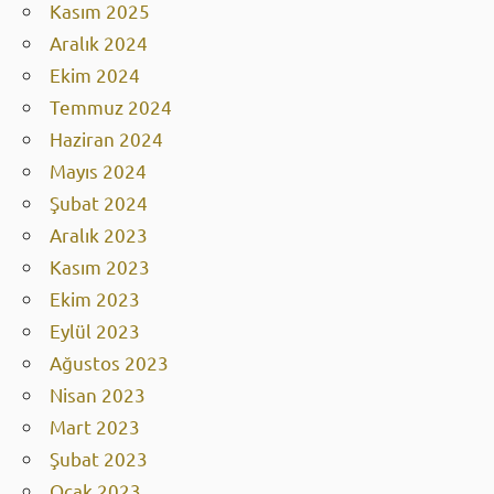
Kasım 2025
Aralık 2024
Ekim 2024
Temmuz 2024
Haziran 2024
Mayıs 2024
Şubat 2024
Aralık 2023
Kasım 2023
Ekim 2023
Eylül 2023
Ağustos 2023
Nisan 2023
Mart 2023
Şubat 2023
Ocak 2023