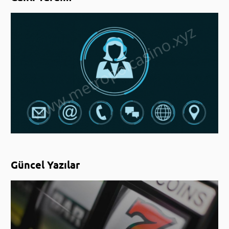
Güncel Yazılar