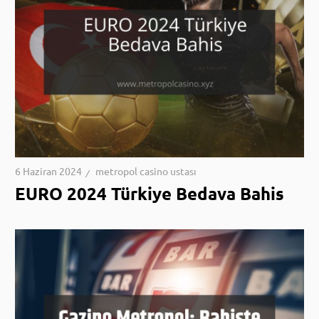
6 Haziran 2024
metropol casino ustası
EURO 2024 Türkiye Bedava Bahis