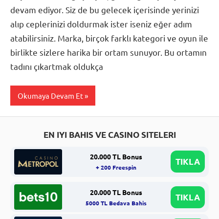
devam ediyor. Siz de bu gelecek içerisinde yerinizi
alıp ceplerinizi doldurmak ister iseniz eğer adım
atabilirsiniz. Marka, birçok farklı kategori ve oyun ile
birlikte sizlere harika bir ortam sunuyor. Bu ortamın
tadını çıkartmak oldukça
Okumaya Devam Et
EN IYI BAHIS VE CASINO SITELERI
20.000 TL Bonus
TIKLA
+ 200 Freespin
20.000 TL Bonus
TIKLA
5000 TL Bedava Bahis