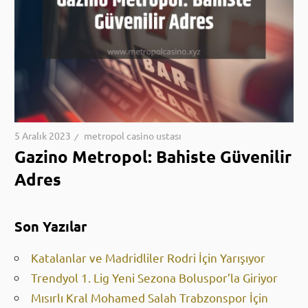
5 Aralık 2023
metropol casino ustası
Gazino Metropol: Bahiste Güvenilir
Adres
Son Yazılar
Katalanlar ve Madridliler Rodri İçin Yarışıyor
Trendyol 1. Lig Yeni Sezona Boluspor’la Giriyor
Mısırlı Kral Mohamed Salah Trabzonspor İçin