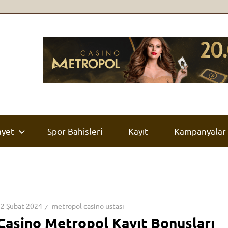
tropol
ino
ayet
Spor Bahisleri
Kayıt
Kampanyalar
22 Şubat 2024
metropol casino ustası
Casino Metropol Kayıt Bonusları