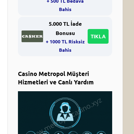
+ 500 TL Bedava
Bahis
5.000 TL İade
Bonusu
TIKLA
+ 1000 TL Risksiz
Bahis
Casino Metropol Müşteri
Hizmetleri ve Canlı Yardım