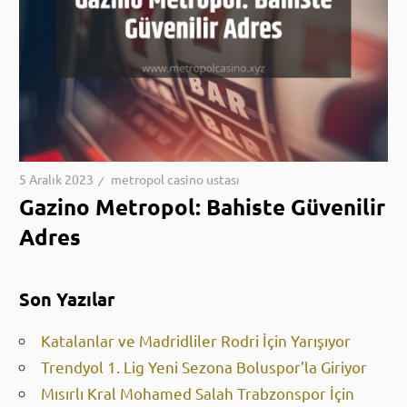
5 Aralık 2023
metropol casino ustası
Gazino Metropol: Bahiste Güvenilir
Adres
Son Yazılar
Katalanlar ve Madridliler Rodri İçin Yarışıyor
Trendyol 1. Lig Yeni Sezona Boluspor’la Giriyor
Mısırlı Kral Mohamed Salah Trabzonspor İçin