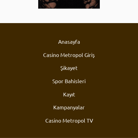
Anasayfa
Casino Metropol Giriş
Şikayet
Spor Bahisleri
Kayıt
Kampanyalar
Casino Metropol TV