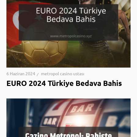
6 Haziran 2024
metropol casino ustası
EURO 2024 Türkiye Bedava Bahis