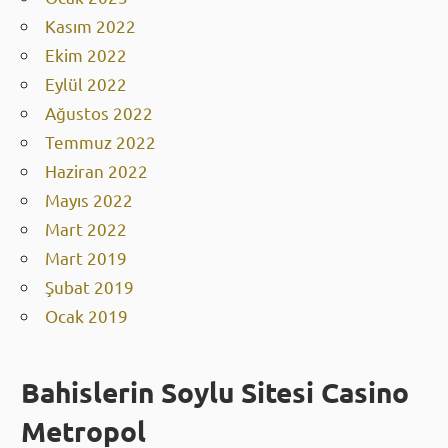
Kasım 2022
Ekim 2022
Eylül 2022
Ağustos 2022
Temmuz 2022
Haziran 2022
Mayıs 2022
Mart 2022
Mart 2019
Şubat 2019
Ocak 2019
Bahislerin Soylu Sitesi Casino
Metropol