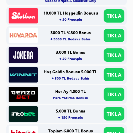
Sadece Kripto & Kimliksiz Giriş
10.000 TL Hoşgeldin Bonusu
TIKLA
+ 50 Freespin
3000 TL %300 Bonus
TIKLA
+ 3000 TL Bedava Bahis
3.000 TL Bonus
TIKLA
+ 50 Freespin
Hoş Geldin Bonusu 5.000 TL
TIKLA
+ 500 TL Bedava Bahis
Her Ay 4.000 TL
TIKLA
Para Yatırma Bonusu
5.000 TL Bonus
TIKLA
+ 150 Freespin
Toplam 6.000 TL Bonus