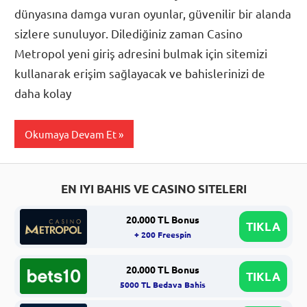
dünyasına damga vuran oyunlar, güvenilir bir alanda
sizlere sunuluyor. Dilediğiniz zaman Casino
Metropol yeni giriş adresini bulmak için sitemizi
kullanarak erişim sağlayacak ve bahislerinizi de
daha kolay
Okumaya Devam Et
EN IYI BAHIS VE CASINO SITELERI
20.000 TL Bonus
TIKLA
+ 200 Freespin
20.000 TL Bonus
TIKLA
5000 TL Bedava Bahis