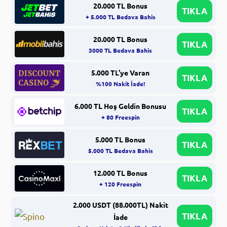
20.000 TL Bonus
TIKLA
+ 5.000 TL Bedava Bahis
20.000 TL Bonus
TIKLA
3000 TL Bedava Bahis
5.000 TL'ye Varan
TIKLA
%100 Nakit İade!
6.000 TL Hoş Geldin Bonusu
TIKLA
+ 80 Freespin
5.000 TL Bonus
TIKLA
5.000 TL Bedava Bahis
12.000 TL Bonus
TIKLA
+ 120 Freespin
2.000 USDT (88.000TL) Nakit
TIKLA
İade