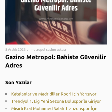
5 Aralık 2023
metropol casino ustası
Gazino Metropol: Bahiste Güvenilir
Adres
Son Yazılar
Katalanlar ve Madridliler Rodri İçin Yarışıyor
Trendyol 1. Lig Yeni Sezona Boluspor’la Giriyor
Mısırlı Kral Mohamed Salah Trabzonspor İçin