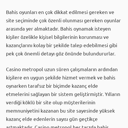
Bahis oyunları en çok dikkat edilmesi gereken ve
site seçiminde çok özenli olunması gereken oyunlar
arasında yer almaktadır. Bahis oynamak isteyen
kişiler özelikle kişisel bilgilerinin korunması ve
kazançlarını kolay bir şekilde talep edebilmesi gibi
pek çok önemli detayı göz önünde bulundururlar.
Casino metropol uzun süren çalışmaların ardından
kişilere en uygun şekilde hizmet vermek ve bahis
oynarken tarafsız bir biçimde kazanç elde
etmelerini sağlayan bir sistem geliştirmiştir. Yılların
verdiği köklü bir site olup müşterilerinin
memnuniyetini kazanan bu site sayesinde yüksek
kazanç elde edenlerin sayısı gün geçtikçe
artmaktadır. Casino metropol her tarzda bahis