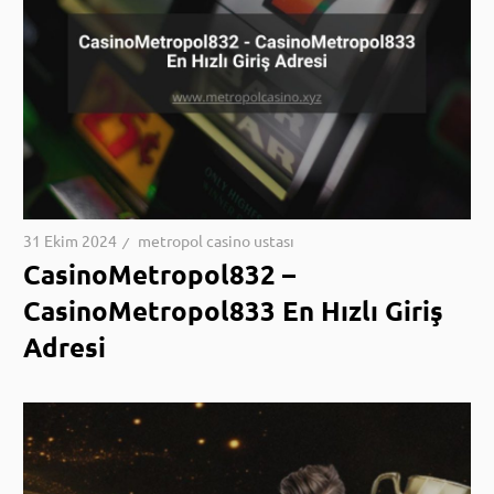
31 Ekim 2024
metropol casino ustası
CasinoMetropol832 –
CasinoMetropol833 En Hızlı Giriş
Adresi