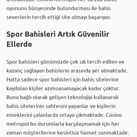
oyununu bünyesinde bulundurması ile bahis
severlerin tercih ettiği site olmayı başarıyor.
Spor Bahisleri Artık Güvenilir
Ellerde
Spor bahisleri günümüzde çok sık tercih edilen ve
kazanç sağlayan bahislerin arasında yer almaktadır.
Hatta sadece spor bahisleri için bahis sitelerine
kaydolan kişiler azımsanamayacak kadar çoktur.
Buna bağlı olarak gelişen teknolojiyi kullanarak
bahis sitelerinin sahtesini yapanlar ve kişilerin
emeklerini çalanlarda ortaya çıkmaktadır. Casino
metropol bu durumlarla karşılaşmamak için her
zaman müşterilerine kesintisiz hizmet sunmaktadır.