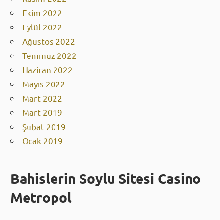
Ekim 2022
Eylül 2022
Ağustos 2022
Temmuz 2022
Haziran 2022
Mayıs 2022
Mart 2022
Mart 2019
Şubat 2019
Ocak 2019
Bahislerin Soylu Sitesi Casino
Metropol