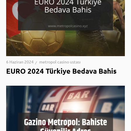
6 Haziran 2024
metropol casino ustası
EURO 2024 Türkiye Bedava Bahis