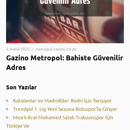
5 Aralık 2023
metropol casino ustası
Gazino Metropol: Bahiste Güvenilir
Adres
Son Yazılar
Katalanlar ve Madridliler Rodri İçin Yarışıyor
Trendyol 1. Lig Yeni Sezona Boluspor’la Giriyor
Mısırlı Kral Mohamed Salah Trabzonspor İçin
Türkiye’de