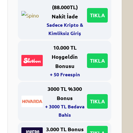
(88.000TL)
TIKLA
Nakit İade
Sadece Kripto &
Kimliksiz Giriş
10.000 TL
Hoşgeldin
TIKLA
Bonusu
+ 50 Freespin
3000 TL %300
Bonus
TIKLA
+ 3000 TL Bedava
Bahis
3.000 TL Bonus