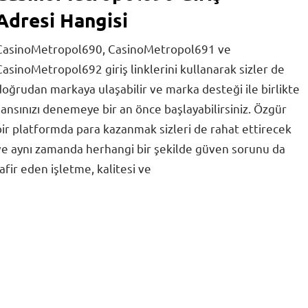
Adresi Hangisi
CasinoMetropol690, CasinoMetropol691 ve
CasinoMetropol692 giriş linklerini kullanarak sizler de
doğrudan markaya ulaşabilir ve marka desteği ile birlikte
şansınızı denemeye bir an önce başlayabilirsiniz. Özgür
bir platformda para kazanmak sizleri de rahat ettirecek
ve aynı zamanda herhangi bir şekilde güven sorunu da
afir eden işletme, kalitesi ve