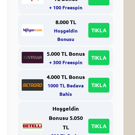
+ 100 Freespin
8.000 TL
TIKLA
Hoşgeldin
Bonusu
5.000 TL Bonus
TIKLA
+ 300 Freespin
4.000 TL Bonus
TIKLA
1000 TL Bedava
Bahis
Hoşgeldin
Bonusu 5.050
TIKLA
TL