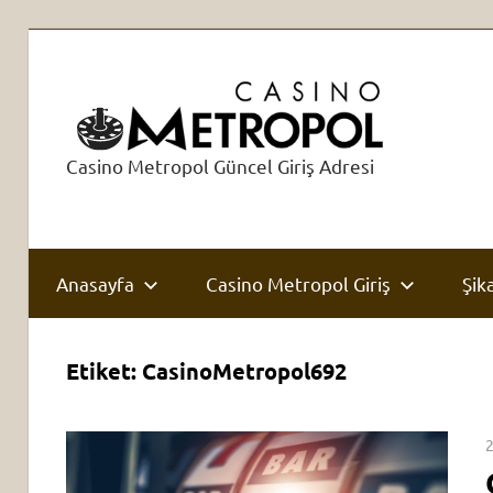
İçeriğe
geç
Me
Casino Metropol Güncel Giriş Adresi
Cas
Anasayfa
Casino Metropol Giriş
Şik
Etiket:
CasinoMetropol692