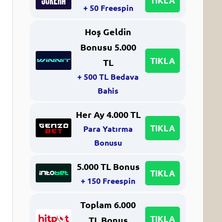
TIKLA
+ 50 Freespin
Hoş Geldin
Bonusu 5.000
TIKLA
TL
+ 500 TL Bedava
Bahis
Her Ay 4.000 TL
TIKLA
Para Yatırma
Bonusu
5.000 TL Bonus
TIKLA
+ 150 Freespin
Toplam 6.000
TIKLA
TL Bonus