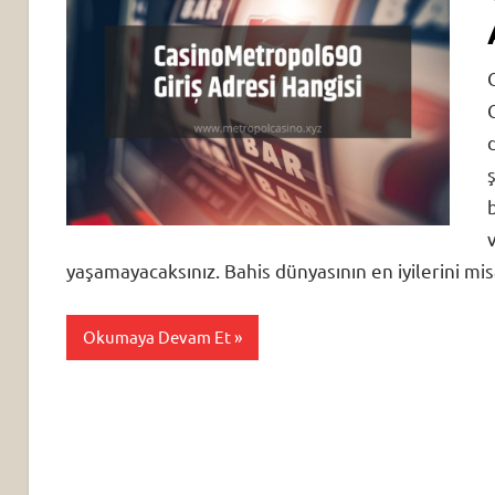
yaşamayacaksınız. Bahis dünyasının en iyilerini mis
Okumaya Devam Et