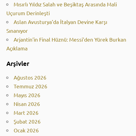
Mısırlı Yıldız Salah ve Beşiktaş Arasında Mali
Uçurum Derinleşti
Aslan Avusturya’da İtalyan Devine Karşı
Sınanıyor
Arjantin’in Final Hüznü: Messi’den Yürek Burkan
Açıklama
Arşivler
Ağustos 2026
Temmuz 2026
Mayıs 2026
Nisan 2026
Mart 2026
Şubat 2026
Ocak 2026