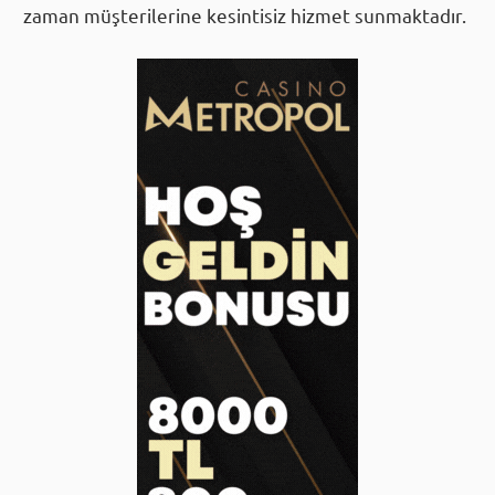
zaman müşterilerine kesintisiz hizmet sunmaktadır.