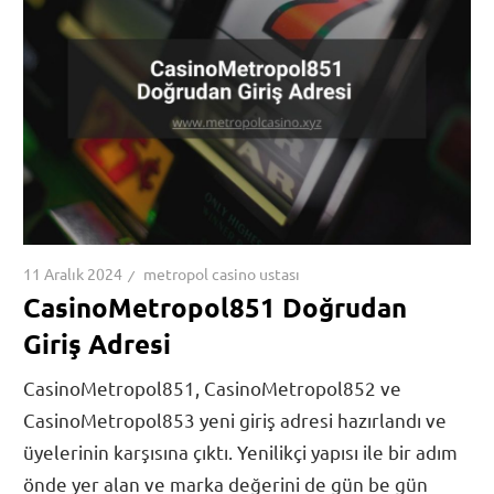
11 Aralık 2024
metropol casino ustası
CasinoMetropol851 Doğrudan
Giriş Adresi
CasinoMetropol851, CasinoMetropol852 ve
CasinoMetropol853 yeni giriş adresi hazırlandı ve
üyelerinin karşısına çıktı. Yenilikçi yapısı ile bir adım
önde yer alan ve marka değerini de gün be gün