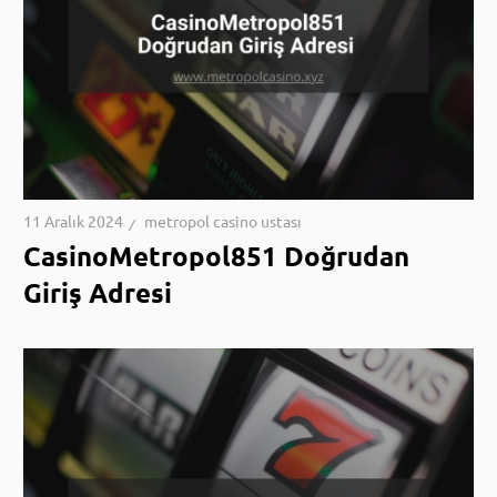
11 Aralık 2024
metropol casino ustası
CasinoMetropol851 Doğrudan
Giriş Adresi