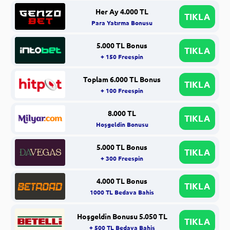
Her Ay 4.000 TL
TIKLA
Para Yatırma Bonusu
5.000 TL Bonus
TIKLA
+ 150 Freespin
Toplam 6.000 TL Bonus
TIKLA
+ 100 Freespin
8.000 TL
TIKLA
Hoşgeldin Bonusu
5.000 TL Bonus
TIKLA
+ 300 Freespin
4.000 TL Bonus
TIKLA
1000 TL Bedava Bahis
Hoşgeldin Bonusu 5.050 TL
TIKLA
+ 500 TL Bedava Bahis