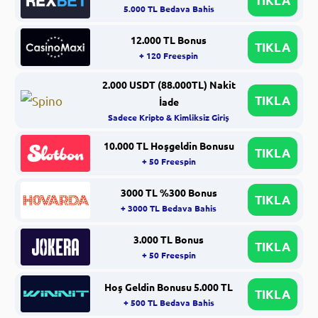
TIKLA
5.000 TL Bedava Bahis
12.000 TL Bonus
TIKLA
+ 120 Freespin
2.000 USDT (88.000TL) Nakit
TIKLA
İade
Sadece Kripto & Kimliksiz Giriş
10.000 TL Hoşgeldin Bonusu
TIKLA
+ 50 Freespin
3000 TL %300 Bonus
TIKLA
+ 3000 TL Bedava Bahis
3.000 TL Bonus
TIKLA
+ 50 Freespin
Hoş Geldin Bonusu 5.000 TL
TIKLA
+ 500 TL Bedava Bahis