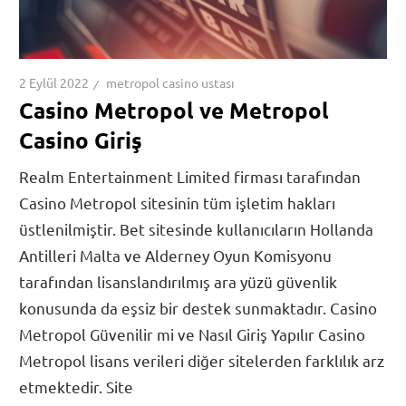
2 Eylül 2022
metropol casino ustası
Casino Metropol ve Metropol
Casino Giriş
Realm Entertainment Limited firması tarafından
Casino Metropol sitesinin tüm işletim hakları
üstlenilmiştir. Bet sitesinde kullanıcıların Hollanda
Antilleri Malta ve Alderney Oyun Komisyonu
tarafından lisanslandırılmış ara yüzü güvenlik
konusunda da eşsiz bir destek sunmaktadır. Casino
Metropol Güvenilir mi ve Nasıl Giriş Yapılır Casino
Metropol lisans verileri diğer sitelerden farklılık arz
etmektedir. Site