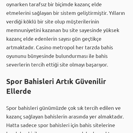
oynarken tarafsız bir biçimde kazanç elde
etmelerini sağlayan bir sistem geliştirmiştir. Yılların
verdiği köklü bir site olup müşterilerinin
memnuniyetini kazanan bu site sayesinde yüksek
kazanç elde edenlerin sayısı gün geçtikçe
artmaktadır. Casino metropol her tarzda bahis
oyununu bünyesinde bulundurması ile bahis
severlerin tercih ettiği site olmayı başarıyor.
Spor Bahisleri Artık Güvenilir
Ellerde
Spor bahisleri günümüzde çok sık tercih edilen ve
kazanç sağlayan bahislerin arasında yer almaktadır.
Hatta sadece spor bahisleri için bahis sitelerine