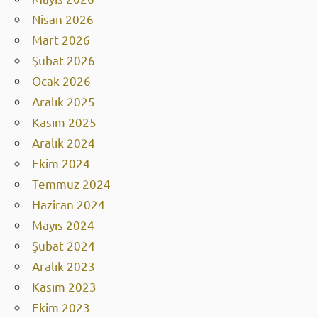
Nisan 2026
Mart 2026
Şubat 2026
Ocak 2026
Aralık 2025
Kasım 2025
Aralık 2024
Ekim 2024
Temmuz 2024
Haziran 2024
Mayıs 2024
Şubat 2024
Aralık 2023
Kasım 2023
Ekim 2023