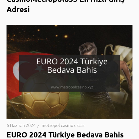
Adresi
6 Haziran 2024
metropol casino ustası
EURO 2024 Türkiye Bedava Bahis