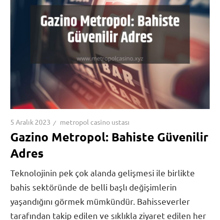
5 Aralık 2023
metropol casino ustası
Gazino Metropol: Bahiste Güvenilir
Adres
Teknolojinin pek çok alanda gelişmesi ile birlikte
bahis sektöründe de belli başlı değişimlerin
yaşandığını görmek mümkündür. Bahisseverler
tarafından takip edilen ve sıklıkla ziyaret edilen her