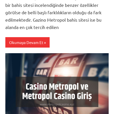
bir bahis sitesi incelendiğinde benzer özellikler
görülse de belli başlı farklılıkların olduğu da fark
edilmektedir. Gazino Metropol bahis sitesi ise bu
alanda en çok tercih edilen
Okumaya Devam Et