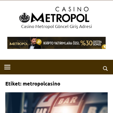
İçeriğe
Met
geç
Cas
Casino Metropol Güncel Giriş Adresi
Etiket:
metropolcasino