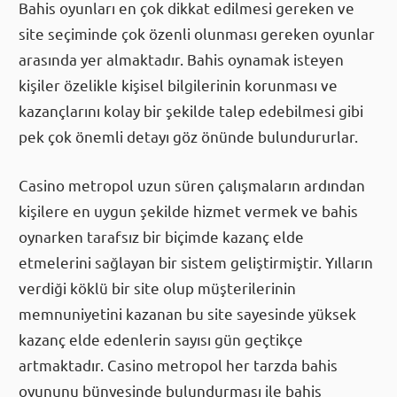
Bahis oyunları en çok dikkat edilmesi gereken ve
site seçiminde çok özenli olunması gereken oyunlar
arasında yer almaktadır. Bahis oynamak isteyen
kişiler özelikle kişisel bilgilerinin korunması ve
kazançlarını kolay bir şekilde talep edebilmesi gibi
pek çok önemli detayı göz önünde bulundururlar.
Casino metropol uzun süren çalışmaların ardından
kişilere en uygun şekilde hizmet vermek ve bahis
oynarken tarafsız bir biçimde kazanç elde
etmelerini sağlayan bir sistem geliştirmiştir. Yılların
verdiği köklü bir site olup müşterilerinin
memnuniyetini kazanan bu site sayesinde yüksek
kazanç elde edenlerin sayısı gün geçtikçe
artmaktadır. Casino metropol her tarzda bahis
oyununu bünyesinde bulundurması ile bahis