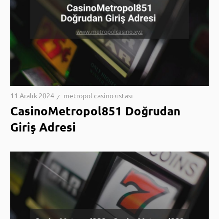
11 Aralık 2024
metropol casino ustası
CasinoMetropol851 Doğrudan
Giriş Adresi