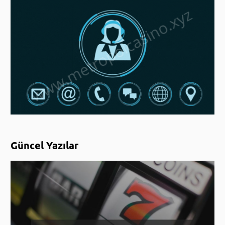
Güncel Yazılar