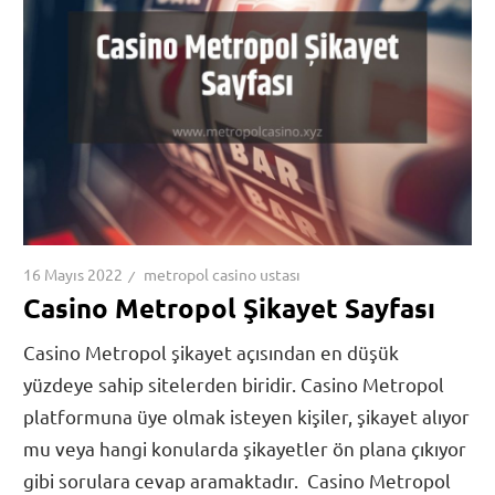
16 Mayıs 2022
metropol casino ustası
Casino Metropol Şikayet Sayfası
Casino Metropol şikayet açısından en düşük
yüzdeye sahip sitelerden biridir. Casino Metropol
platformuna üye olmak isteyen kişiler, şikayet alıyor
mu veya hangi konularda şikayetler ön plana çıkıyor
gibi sorulara cevap aramaktadır. Casino Metropol