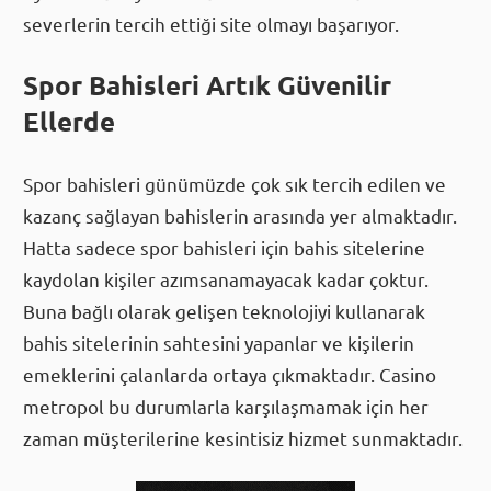
severlerin tercih ettiği site olmayı başarıyor.
Spor Bahisleri Artık Güvenilir
Ellerde
Spor bahisleri günümüzde çok sık tercih edilen ve
kazanç sağlayan bahislerin arasında yer almaktadır.
Hatta sadece spor bahisleri için bahis sitelerine
kaydolan kişiler azımsanamayacak kadar çoktur.
Buna bağlı olarak gelişen teknolojiyi kullanarak
bahis sitelerinin sahtesini yapanlar ve kişilerin
emeklerini çalanlarda ortaya çıkmaktadır. Casino
metropol bu durumlarla karşılaşmamak için her
zaman müşterilerine kesintisiz hizmet sunmaktadır.