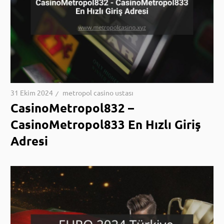
31 Ekim 2024
metropol casino ustası
CasinoMetropol832 –
CasinoMetropol833 En Hızlı Giriş
Adresi