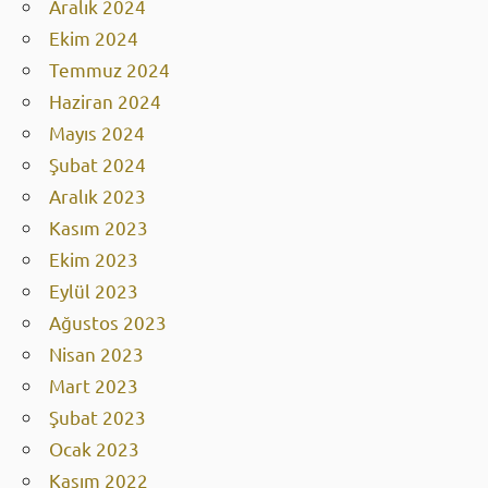
Aralık 2024
Ekim 2024
Temmuz 2024
Haziran 2024
Mayıs 2024
Şubat 2024
Aralık 2023
Kasım 2023
Ekim 2023
Eylül 2023
Ağustos 2023
Nisan 2023
Mart 2023
Şubat 2023
Ocak 2023
Kasım 2022