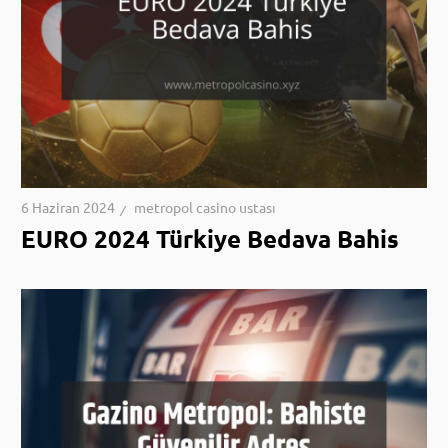
6 Haziran 2024
metropol casino ustası
EURO 2024 Türkiye Bedava Bahis