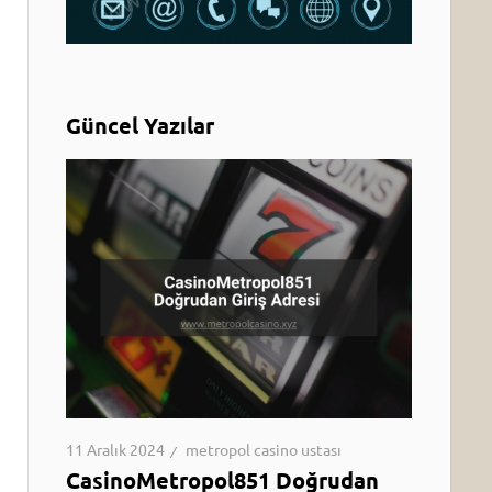
Güncel Yazılar
11 Aralık 2024
metropol casino ustası
CasinoMetropol851 Doğrudan