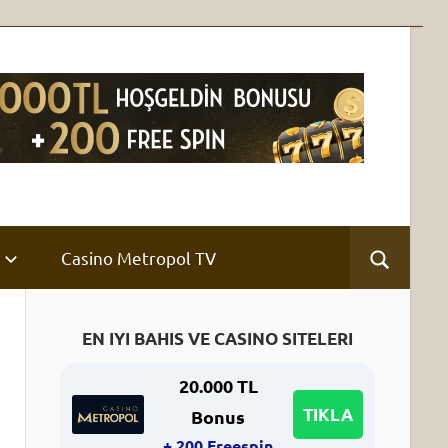
Casino Metropol TV
EN IYI BAHIS VE CASINO SITELERI
20.000 TL
TIKLA
Bonus
+ 200 Freespin