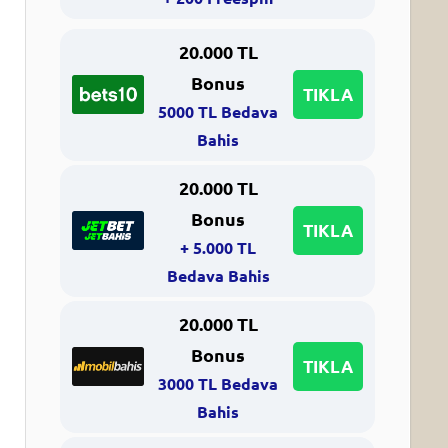
20.000 TL
Bonus
TIKLA
5000 TL Bedava
Bahis
20.000 TL
Bonus
TIKLA
+ 5.000 TL
Bedava Bahis
20.000 TL
Bonus
TIKLA
3000 TL Bedava
Bahis