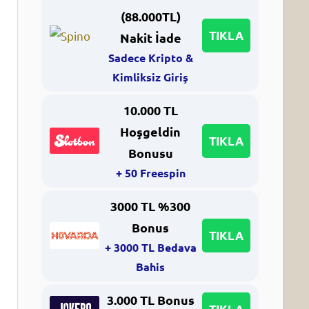
(88.000TL)
TIKLA
Nakit İade
Sadece Kripto &
Kimliksiz Giriş
10.000 TL
Hoşgeldin
TIKLA
Bonusu
+ 50 Freespin
3000 TL %300
Bonus
TIKLA
+ 3000 TL Bedava
Bahis
3.000 TL Bonus