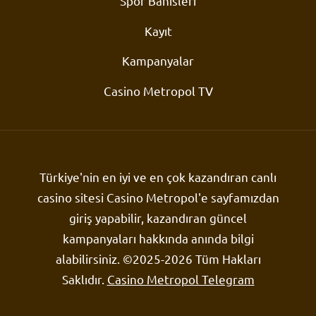
Spor Bahisleri
Kayıt
Kampanyalar
Casino Metropol TV
Türkiye'nin en iyi ve en çok kazandıran canlı
casino sitesi Casino Metropol'e sayfamızdan
giriş yapabilir, kazandıran güncel
kampanyaları hakkında anında bilgi
alabilirsiniz. ©2025-2026 Tüm Hakları
Saklıdır.
Casino Metropol Telegram