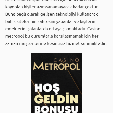
kaydolan kişiler azımsanamayacak kadar çoktur.
Buna bağlı olarak gelişen teknolojiyi kullanarak
bahis sitelerinin sahtesini yapanlar ve kişilerin
emeklerini çalanlarda ortaya çıkmaktadır. Casino
metropol bu durumlarla karşılaşmamak için her
zaman müşterilerine kesintisiz hizmet sunmaktadır.