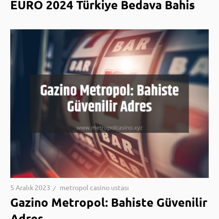
EURO 2024 Türkiye Bedava Bahis
5 Aralık 2023
metropol casino ustası
Gazino Metropol: Bahiste Güvenilir
Adres