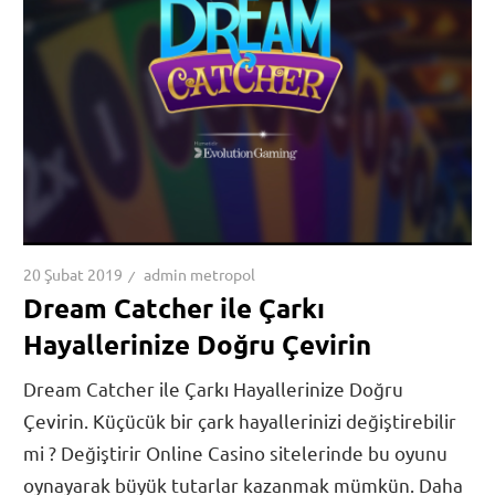
20 Şubat 2019
admin metropol
Dream Catcher ile Çarkı
Hayallerinize Doğru Çevirin
Dream Catcher ile Çarkı Hayallerinize Doğru
Çevirin. Küçücük bir çark hayallerinizi değiştirebilir
mi ? Değiştirir Online Casino sitelerinde bu oyunu
oynayarak büyük tutarlar kazanmak mümkün. Daha