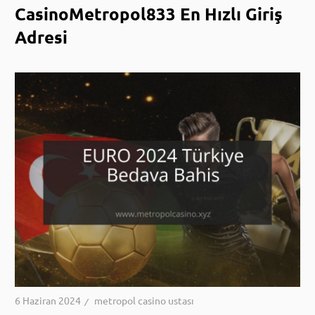
CasinoMetropol833 En Hızlı Giriş
Adresi
6 Haziran 2024
metropol casino ustası