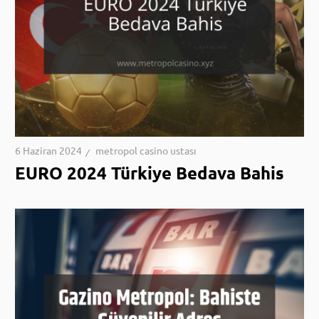
6 Haziran 2024
metropol casino ustası
EURO 2024 Türkiye Bedava Bahis