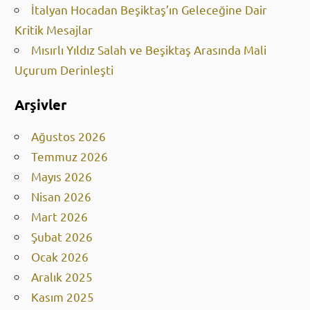
İtalyan Hocadan Beşiktaş’ın Geleceğine Dair
Kritik Mesajlar
Mısırlı Yıldız Salah ve Beşiktaş Arasında Mali
Uçurum Derinleşti
Arşivler
Ağustos 2026
Temmuz 2026
Mayıs 2026
Nisan 2026
Mart 2026
Şubat 2026
Ocak 2026
Aralık 2025
Kasım 2025