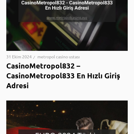
31 Ekim 2024
metropol casino ustası
CasinoMetropol832 –
CasinoMetropol833 En Hızlı Giriş
Adresi