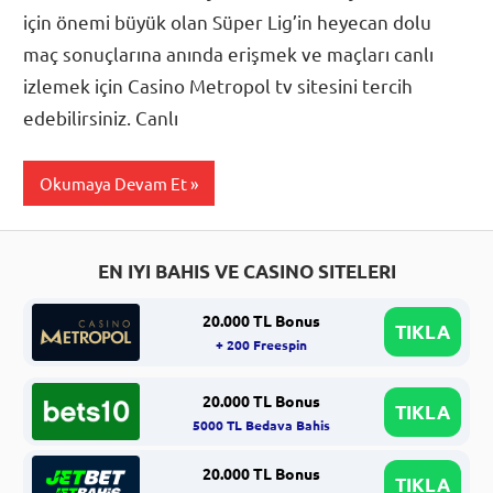
için önemi büyük olan Süper Lig’in heyecan dolu
maç sonuçlarına anında erişmek ve maçları canlı
izlemek için Casino Metropol tv sitesini tercih
edebilirsiniz. Canlı
Okumaya Devam Et
EN IYI BAHIS VE CASINO SITELERI
20.000 TL Bonus
TIKLA
+ 200 Freespin
20.000 TL Bonus
TIKLA
5000 TL Bedava Bahis
20.000 TL Bonus
TIKLA