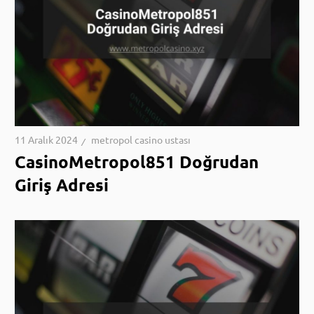
11 Aralık 2024
metropol casino ustası
CasinoMetropol851 Doğrudan
Giriş Adresi