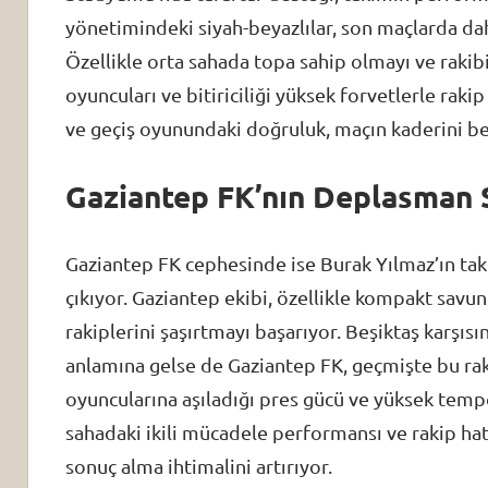
yönetimindeki siyah-beyazlılar, son maçlarda dah
Özellikle orta sahada topa sahip olmayı ve rakib
oyuncuları ve bitiriciliği yüksek forvetlerle rak
ve geçiş oyunundaki doğruluk, maçın kaderini bel
Gaziantep FK’nın Deplasman S
Gaziantep FK cephesinde ise Burak Yılmaz’ın tak
çıkıyor. Gaziantep ekibi, özellikle kompakt savun
rakiplerini şaşırtmayı başarıyor. Beşiktaş karşı
anlamına gelse de Gaziantep FK, geçmişte bu raki
oyuncularına aşıladığı pres gücü ve yüksek tempo,
sahadaki ikili mücadele performansı ve rakip hat
sonuç alma ihtimalini artırıyor.