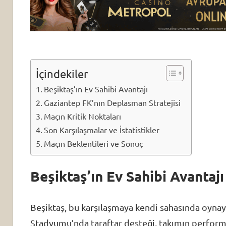
İçindekiler
Beşiktaş’ın Ev Sahibi Avantajı
Gaziantep FK’nın Deplasman Stratejisi
Maçın Kritik Noktaları
Son Karşılaşmalar ve İstatistikler
Maçın Beklentileri ve Sonuç
Beşiktaş’ın Ev Sahibi Avantajı
Beşiktaş, bu karşılaşmaya kendi sahasında oynay
Stadyumu’nda taraftar desteği, takımın performa