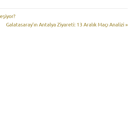
eşiyor?
Next
Galatasaray’ın Antalya Ziyareti: 13 Aralık Maçı Analizi
Post: