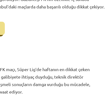
tanbul’daki maçlarda daha başarılı olduğu dikkat çekiyor.
FK maçı, Süper Lig’de haftanın en dikkat çeken
a galibiyete ihtiyaç duyduğu, teknik direktör
kişmeli sonuçların damga vurduğu bu mücadele,
 vaat ediyor.