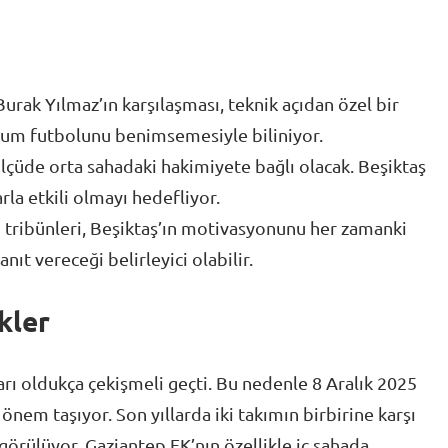
urak Yılmaz’ın karşılaşması, teknik açıdan özel bir
ücum futbolunu benimsemesiyle biliniyor.
çüde orta sahadaki hakimiyete bağlı olacak. Beşiktaş
rla etkili olmayı hedefliyor.
tribünleri, Beşiktaş’ın motivasyonunu her zamanki
nıt vereceği belirleyici olabilir.
kler
arı oldukça çekişmeli geçti. Bu nedenle 8 Aralık 2025
 önem taşıyor. Son yıllarda iki takımın birbirine karşı
örülüyor. Gaziantep FK’nın özellikle iç sahada