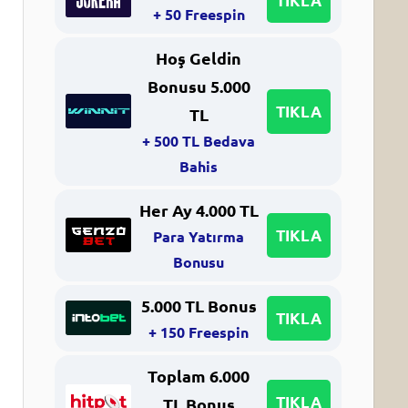
TIKLA
+ 50 Freespin
Hoş Geldin
Bonusu 5.000
TIKLA
TL
+ 500 TL Bedava
Bahis
Her Ay 4.000 TL
TIKLA
Para Yatırma
Bonusu
5.000 TL Bonus
TIKLA
+ 150 Freespin
Toplam 6.000
TIKLA
TL Bonus