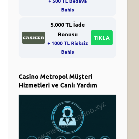
+ 500 TL Bedava
Bahis
5.000 TL İade
Bonusu
TIKLA
+ 1000 TL Risksiz
Bahis
Casino Metropol Müşteri
Hizmetleri ve Canlı Yardım