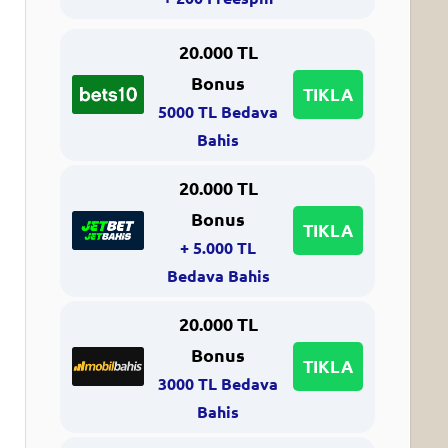
20.000 TL
Bonus
TIKLA
5000 TL Bedava
Bahis
20.000 TL
Bonus
TIKLA
+ 5.000 TL
Bedava Bahis
20.000 TL
Bonus
TIKLA
3000 TL Bedava
Bahis