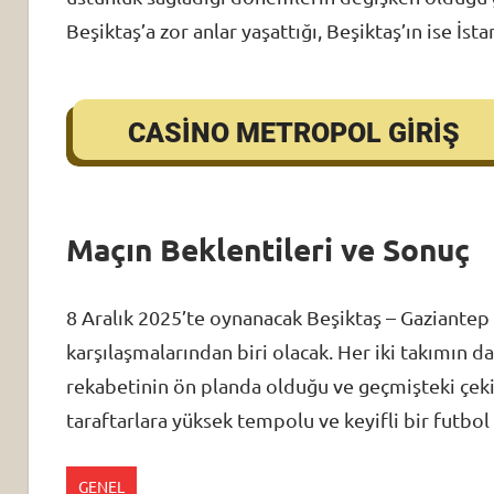
Beşiktaş’a zor anlar yaşattığı, Beşiktaş’ın ise İs
Maçın Beklentileri ve Sonuç
8 Aralık 2025’te oynanacak Beşiktaş – Gaziantep 
karşılaşmalarından biri olacak. Her iki takımın d
rekabetinin ön planda olduğu ve geçmişteki çe
taraftarlara yüksek tempolu ve keyifli bir futbol
GENEL