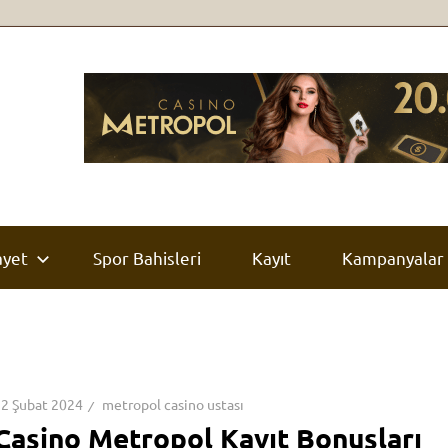
tropol
ino
ayet
Spor Bahisleri
Kayıt
Kampanyalar
22 Şubat 2024
metropol casino ustası
Casino Metropol Kayıt Bonusları