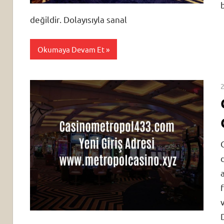
değildir. Dolayısıyla sanal
Okumaya Devam Et