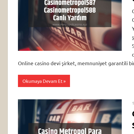
Online casino devi şirket, memnuniyet garantili b
Okumaya Devam Et