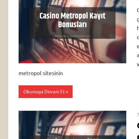
metropol sitesinin
Okumaya Devam Et