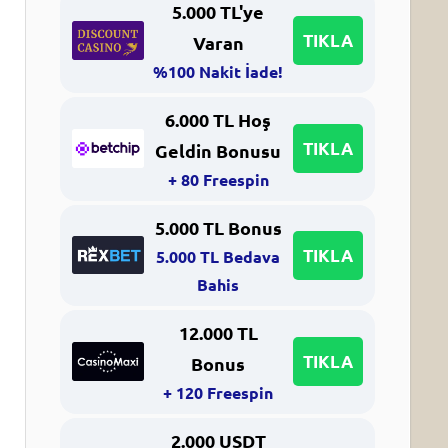
5.000 TL'ye
TIKLA
Varan
%100 Nakit İade!
6.000 TL Hoş
TIKLA
Geldin Bonusu
+ 80 Freespin
5.000 TL Bonus
TIKLA
5.000 TL Bedava
Bahis
12.000 TL
TIKLA
Bonus
+ 120 Freespin
2.000 USDT