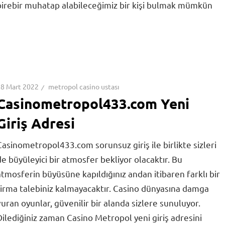
birebir muhatap alabileceğimiz bir kişi bulmak mümkün
28 Mart 2022
metropol casino ustası
Casinometropol433.com Yeni
Giriş Adresi
Casinometropol433.com sorunsuz giriş ile birlikte sizleri
de büyüleyici bir atmosfer bekliyor olacaktır. Bu
atmosferin büyüsüne kapıldığınız andan itibaren farklı bir
firma talebiniz kalmayacaktır. Casino dünyasına damga
vuran oyunlar, güvenilir bir alanda sizlere sunuluyor.
Dilediğiniz zaman Casino Metropol yeni giriş adresini