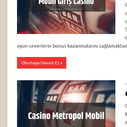
oyun severlerin bonus kazanmalarını sağlamaktadı
Okumaya Devam Et