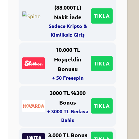
(88.000TL)
TIKLA
Nakit İade
Sadece Kripto &
Kimliksiz Giriş
10.000 TL
Hoşgeldin
TIKLA
Bonusu
+ 50 Freespin
3000 TL %300
Bonus
TIKLA
+ 3000 TL Bedava
Bahis
3.000 TL Bonus