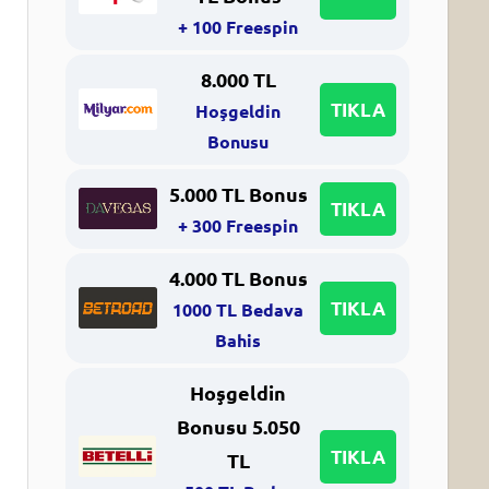
+ 100 Freespin
8.000 TL
TIKLA
Hoşgeldin
Bonusu
5.000 TL Bonus
TIKLA
+ 300 Freespin
4.000 TL Bonus
TIKLA
1000 TL Bedava
Bahis
Hoşgeldin
Bonusu 5.050
TIKLA
TL