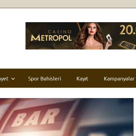
tropol
ino
ayet
Spor Bahisleri
Kayıt
Kampanyalar