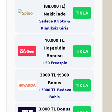
(88.000TL)
TIKLA
Nakit İade
Sadece Kripto &
Kimliksiz Giriş
10.000 TL
Hoşgeldin
TIKLA
Bonusu
+ 50 Freespin
3000 TL %300
Bonus
TIKLA
+ 3000 TL Bedava
Bahis
3.000 TL Bonus