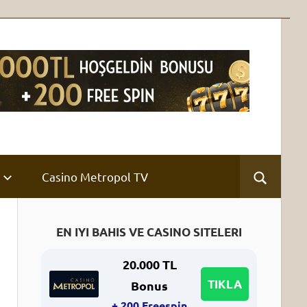
Casino Metropol TV
EN IYI BAHIS VE CASINO SITELERI
20.000 TL
TIKLA
Bonus
+ 200 Freespin