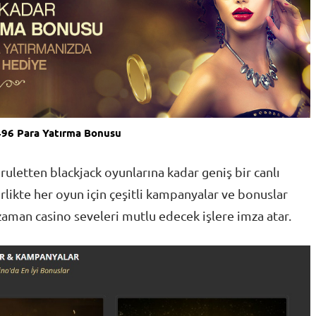
96 Para Yatırma Bonusu
uletten blackjack oyunlarına kadar geniş bir canlı
rlikte her oyun için çeşitli kampanyalar ve bonuslar
man casino seveleri mutlu edecek işlere imza atar.