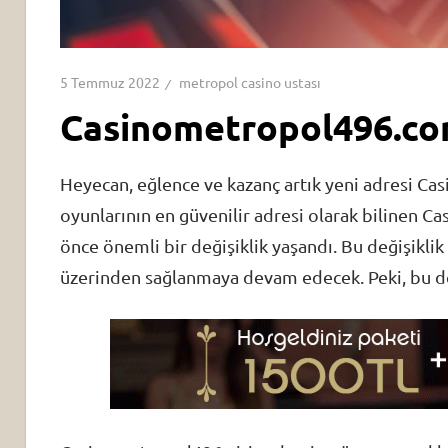
5 Temmuz 2022
metropol casino ustası
Casinometropol496.com 
Heyecan, eğlence ve kazanç artık yeni adresi Ca
oyunlarının en güvenilir adresi olarak bilinen Ca
önce önemli bir değişiklik yaşandı. Bu değişiklik s
üzerinden sağlanmaya devam edecek. Peki, bu değ