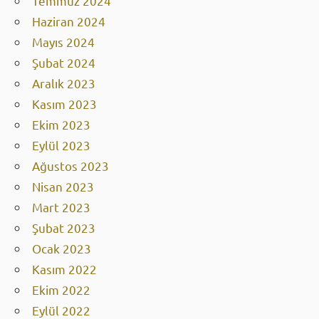
Temmuz 2024
Haziran 2024
Mayıs 2024
Şubat 2024
Aralık 2023
Kasım 2023
Ekim 2023
Eylül 2023
Ağustos 2023
Nisan 2023
Mart 2023
Şubat 2023
Ocak 2023
Kasım 2022
Ekim 2022
Eylül 2022