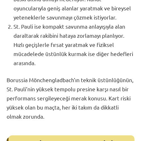
oyuncularıyla geniş alanlar yaratmak ve bireysel
yeteneklerle savunmayı çözmek istiyorlar.
St. Pauli ise kompakt savunma anlayışıyla alan
daraltarak rakibini hataya zorlamayı planlıyor.
Hızlı geçişlerle fırsat yaratmak ve fiziksel
mücadelede üstünlük kurmak ise diğer hedefleri
arasında.
Borussia Mönchengladbach’ın teknik üstünlüğünün,
St. Pauli’nin yüksek tempolu presine karşı nasıl bir
performans sergileyeceği merak konusu. Kart riski
yüksek olan bu maçta, her iki takım da dikkatli
olmak zorunda.