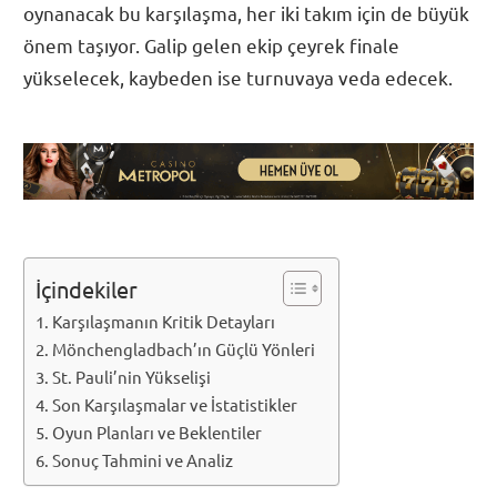
oynanacak bu karşılaşma, her iki takım için de büyük
önem taşıyor. Galip gelen ekip çeyrek finale
yükselecek, kaybeden ise turnuvaya veda edecek.
İçindekiler
Karşılaşmanın Kritik Detayları
Mönchengladbach’ın Güçlü Yönleri
St. Pauli’nin Yükselişi
Son Karşılaşmalar ve İstatistikler
Oyun Planları ve Beklentiler
Sonuç Tahmini ve Analiz