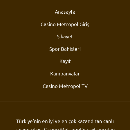
Anasayfa
Casino Metropol Giriş
Şikayet
Spor Bahisleri
Kayıt
Kampanyalar
Casino Metropol TV
Türkiye'nin en iyi ve en çok kazandıran canlı
casino sitesi Casino Metropol'e sayfamızdan