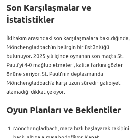
Son Karşılaşmalar ve
İstatistikler
İki takım arasındaki son karşılaşmalara bakıldığında,
Mönchengladbach’ın belirgin bir üstünlüğü
bulunuyor. 2025 yılı içinde oynanan son maçta St.
Pauli’yi 4-0 mağlup etmeleri, kalite farkını gözler
önüne seriyor. St. Pauli’nin deplasmanda
Mönchengladbach’a karşı uzun süredir galibiyet
alamadığı dikkat çekiyor.
Oyun Planları ve Beklentiler
Mönchengladbach, maça hızlı başlayarak rakibini
baskı altına almayı hedefliyor. Kanat