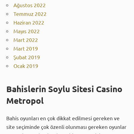
Ağustos 2022
Temmuz 2022
Haziran 2022
Mayıs 2022
Mart 2022
Mart 2019
Şubat 2019
Ocak 2019
Bahislerin Soylu Sitesi Casino
Metropol
Bahis oyunları en çok dikkat edilmesi gereken ve
site seçiminde çok özenli olunması gereken oyunlar