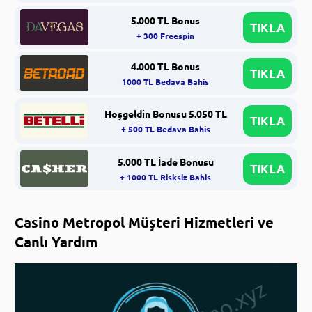
5.000 TL Bonus
TIKLA
+ 300 Freespin
4.000 TL Bonus
TIKLA
1000 TL Bedava Bahis
Hoşgeldin Bonusu 5.050 TL
TIKLA
+ 500 TL Bedava Bahis
5.000 TL İade Bonusu
TIKLA
+ 1000 TL Risksiz Bahis
Casino Metropol Müşteri Hizmetleri ve
Canlı Yardım