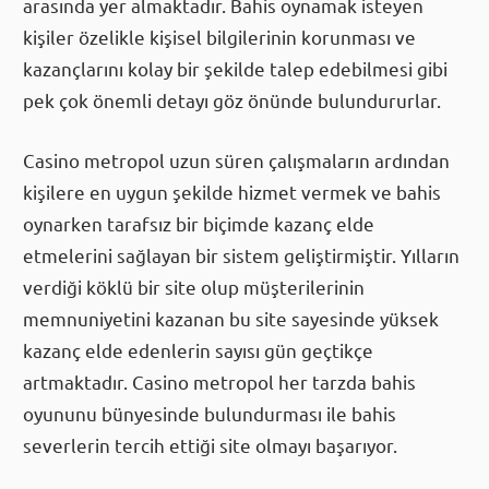
arasında yer almaktadır. Bahis oynamak isteyen
kişiler özelikle kişisel bilgilerinin korunması ve
kazançlarını kolay bir şekilde talep edebilmesi gibi
pek çok önemli detayı göz önünde bulundururlar.
Casino metropol uzun süren çalışmaların ardından
kişilere en uygun şekilde hizmet vermek ve bahis
oynarken tarafsız bir biçimde kazanç elde
etmelerini sağlayan bir sistem geliştirmiştir. Yılların
verdiği köklü bir site olup müşterilerinin
memnuniyetini kazanan bu site sayesinde yüksek
kazanç elde edenlerin sayısı gün geçtikçe
artmaktadır. Casino metropol her tarzda bahis
oyununu bünyesinde bulundurması ile bahis
severlerin tercih ettiği site olmayı başarıyor.