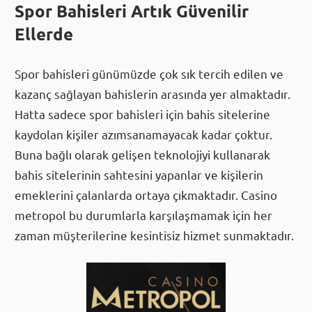
Spor Bahisleri Artık Güvenilir
Ellerde
Spor bahisleri günümüzde çok sık tercih edilen ve
kazanç sağlayan bahislerin arasında yer almaktadır.
Hatta sadece spor bahisleri için bahis sitelerine
kaydolan kişiler azımsanamayacak kadar çoktur.
Buna bağlı olarak gelişen teknolojiyi kullanarak
bahis sitelerinin sahtesini yapanlar ve kişilerin
emeklerini çalanlarda ortaya çıkmaktadır. Casino
metropol bu durumlarla karşılaşmamak için her
zaman müşterilerine kesintisiz hizmet sunmaktadır.