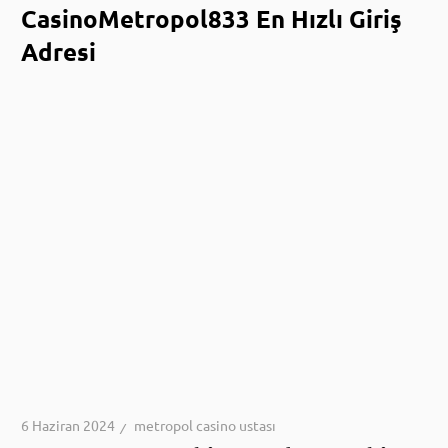
CasinoMetropol833 En Hızlı Giriş
Adresi
6 Haziran 2024
metropol casino ustası