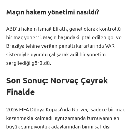
Maçın hakem yönetimi nasıldı?
ABD’li hakem Ismail Elfath, genel olarak kontrollü
bir maç yönetti. Maçın başındaki iptal edilen gol ve
Brezilya lehine verilen penaltı kararlarında VAR
sistemiyle uyumlu çalışarak adil bir yönetim
sergilediği görüldü.
Son Sonuç: Norveç Çeyrek
Finalde
2026 FIFA Dünya Kupası’nda Norveç, sadece bir maç
kazanmakla kalmadı, aynı zamanda turnuvanın en
büyük şampiyonluk adaylarından birini saf dışı