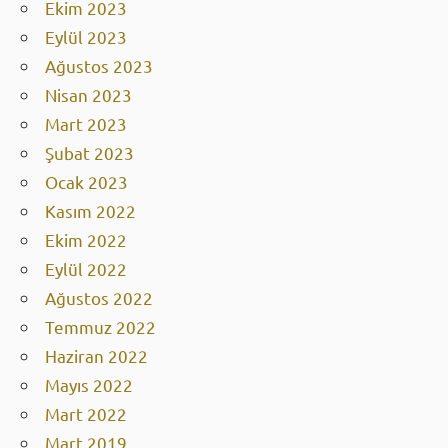
Ekim 2023
Eylül 2023
Ağustos 2023
Nisan 2023
Mart 2023
Şubat 2023
Ocak 2023
Kasım 2022
Ekim 2022
Eylül 2022
Ağustos 2022
Temmuz 2022
Haziran 2022
Mayıs 2022
Mart 2022
Mart 2019