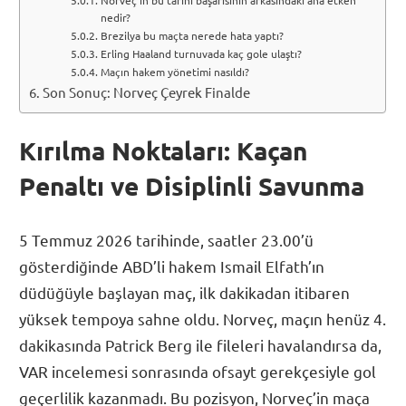
Norveç’in bu tarihi başarısının arkasındaki ana etken
nedir?
Brezilya bu maçta nerede hata yaptı?
Erling Haaland turnuvada kaç gole ulaştı?
Maçın hakem yönetimi nasıldı?
Son Sonuç: Norveç Çeyrek Finalde
Kırılma Noktaları: Kaçan
Penaltı ve Disiplinli Savunma
5 Temmuz 2026 tarihinde, saatler 23.00’ü
gösterdiğinde ABD’li hakem Ismail Elfath’ın
düdüğüyle başlayan maç, ilk dakikadan itibaren
yüksek tempoya sahne oldu. Norveç, maçın henüz 4.
dakikasında Patrick Berg ile fileleri havalandırsa da,
VAR incelemesi sonrasında ofsayt gerekçesiyle gol
geçerlilik kazanmadı. Bu pozisyon, Norveç’in maça