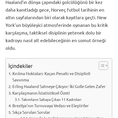
Haaland’ın dünya çapındaki golcülüğünü bir kez
daha kanıtladığı gece, Norveç futbol tarihinin en
altın sayfalarından biri olarak kayıtlara geçti. New
York’un büyüleyici atmosferinde oynanan bu kritik
karşılaşma, taktiksel disiplinin yetenek dolu bir
kadroyu nasıl alt edebileceğinin en somut örneği
oldu.
İçindekiler
Kırılma Noktaları: Kaçan Penaltı ve Disiplinli
Savunma
Erling Haaland Sahneye Çıkıyor: İki Golle Gelen Zafer
Karşılaşmanın İstatistiksel Özeti
Takımların Sahaya Çıkan 11 Kadroları
Brezilya’nın Turnuvaya Vedası ve Eleştiriler
Sıkça Sorulan Sorular