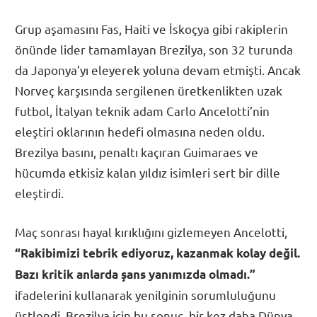
Grup aşamasını Fas, Haiti ve İskoçya gibi rakiplerin
önünde lider tamamlayan Brezilya, son 32 turunda
da Japonya’yı eleyerek yoluna devam etmişti. Ancak
Norveç karşısında sergilenen üretkenlikten uzak
futbol, İtalyan teknik adam Carlo Ancelotti’nin
eleştiri oklarının hedefi olmasına neden oldu.
Brezilya basını, penaltı kaçıran Guimaraes ve
hücumda etkisiz kalan yıldız isimleri sert bir dille
eleştirdi.
Maç sonrası hayal kırıklığını gizlemeyen Ancelotti,
“Rakibimizi tebrik ediyoruz, kazanmak kolay değil.
Bazı kritik anlarda şans yanımızda olmadı.”
ifadelerini kullanarak yenilginin sorumluluğunu
üstlendi. Brezilya için bu sonuç, bir kez daha Dünya