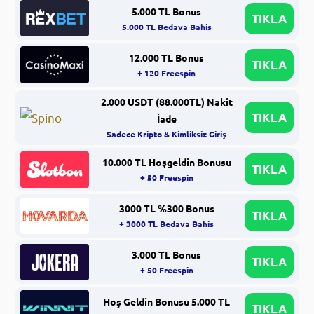
5.000 TL Bonus
TIKLA
5.000 TL Bedava Bahis
12.000 TL Bonus
TIKLA
+ 120 Freespin
2.000 USDT (88.000TL) Nakit
TIKLA
İade
Sadece Kripto & Kimliksiz Giriş
10.000 TL Hoşgeldin Bonusu
TIKLA
+ 50 Freespin
3000 TL %300 Bonus
TIKLA
+ 3000 TL Bedava Bahis
3.000 TL Bonus
TIKLA
+ 50 Freespin
Hoş Geldin Bonusu 5.000 TL
TIKLA