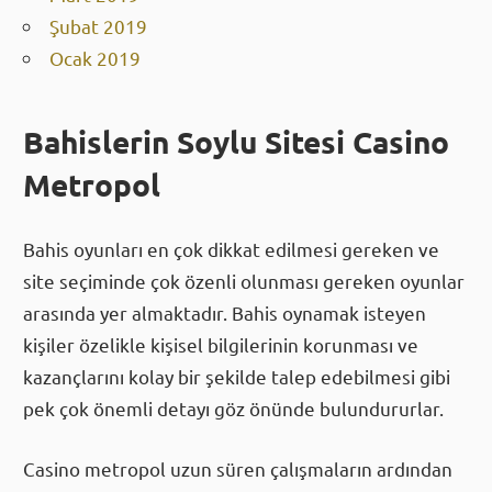
Şubat 2019
Ocak 2019
Bahislerin Soylu Sitesi Casino
Metropol
Bahis oyunları en çok dikkat edilmesi gereken ve
site seçiminde çok özenli olunması gereken oyunlar
arasında yer almaktadır. Bahis oynamak isteyen
kişiler özelikle kişisel bilgilerinin korunması ve
kazançlarını kolay bir şekilde talep edebilmesi gibi
pek çok önemli detayı göz önünde bulundururlar.
Casino metropol uzun süren çalışmaların ardından