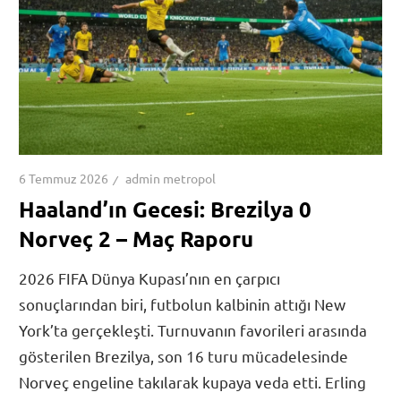
6 Temmuz 2026
admin metropol
Haaland’ın Gecesi: Brezilya 0
Norveç 2 – Maç Raporu
2026 FIFA Dünya Kupası’nın en çarpıcı
sonuçlarından biri, futbolun kalbinin attığı New
York’ta gerçekleşti. Turnuvanın favorileri arasında
gösterilen Brezilya, son 16 turu mücadelesinde
Norveç engeline takılarak kupaya veda etti. Erling