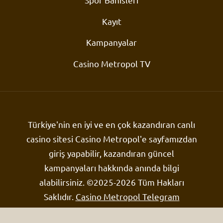
Spor Bahisleri
Kayıt
Kampanyalar
Casino Metropol TV
Türkiye'nin en iyi ve en çok kazandıran canlı
casino sitesi Casino Metropol'e sayfamızdan
giriş yapabilir, kazandıran güncel
kampanyaları hakkında anında bilgi
alabilirsiniz. ©2025-2026 Tüm Hakları
Saklıdır.
Casino Metropol Telegram