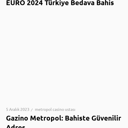
EURO 2024 Türkiye Bedava Bahis
5 Aralık 2023
metropol casino ustası
Gazino Metropol: Bahiste Güvenilir