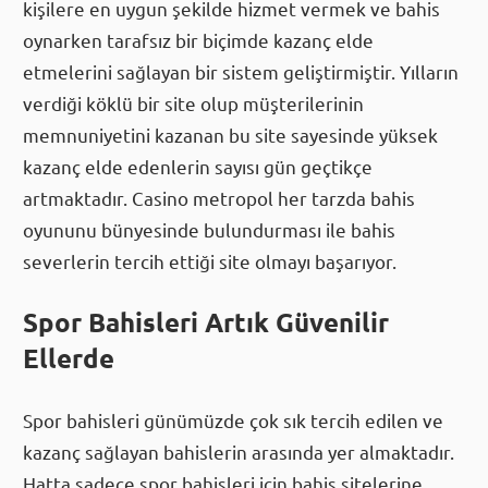
kişilere en uygun şekilde hizmet vermek ve bahis
oynarken tarafsız bir biçimde kazanç elde
etmelerini sağlayan bir sistem geliştirmiştir. Yılların
verdiği köklü bir site olup müşterilerinin
memnuniyetini kazanan bu site sayesinde yüksek
kazanç elde edenlerin sayısı gün geçtikçe
artmaktadır. Casino metropol her tarzda bahis
oyununu bünyesinde bulundurması ile bahis
severlerin tercih ettiği site olmayı başarıyor.
Spor Bahisleri Artık Güvenilir
Ellerde
Spor bahisleri günümüzde çok sık tercih edilen ve
kazanç sağlayan bahislerin arasında yer almaktadır.
Hatta sadece spor bahisleri için bahis sitelerine