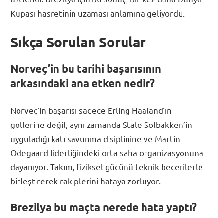
Kupası hasretinin uzaması anlamına geliyordu.
Sıkça Sorulan Sorular
Norveç’in bu tarihi başarısının
arkasındaki ana etken nedir?
Norveç’in başarısı sadece Erling Haaland’ın
gollerine değil, aynı zamanda Stale Solbakken’in
uyguladığı katı savunma disiplinine ve Martin
Odegaard liderliğindeki orta saha organizasyonuna
dayanıyor. Takım, fiziksel gücünü teknik becerilerle
birleştirerek rakiplerini hataya zorluyor.
Brezilya bu maçta nerede hata yaptı?