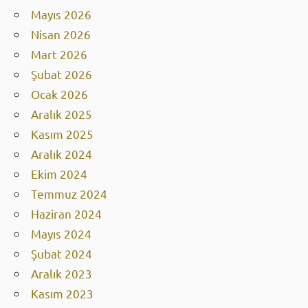
Mayıs 2026
Nisan 2026
Mart 2026
Şubat 2026
Ocak 2026
Aralık 2025
Kasım 2025
Aralık 2024
Ekim 2024
Temmuz 2024
Haziran 2024
Mayıs 2024
Şubat 2024
Aralık 2023
Kasım 2023