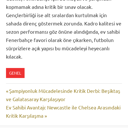
kopmamak adına kritik bir sınav olacak.
Gençlerbirliği ise alt sıralardan kurtulmak için
sahada direnç göstermek zorunda. Kadro kalitesi ve
sezon performansı göz önüne alındığında, ev sahibi
Fenerbahçe favori olarak öne çıkarken, futbolun
sürprizlere açık yapısı bu mücadeleyi heyecanlı
kılacak.
GENEL
Yazı
Previous
Şampiyonluk Mücadelesinde Kritik Derbi: Beşiktaş
Post:
ve Galatasaray Karşılaşıyor
gezinmesi
Next
Ev Sahibi Avantajı: Newcastle ile Chelsea Arasındaki
Post:
Kritik Karşılaşma