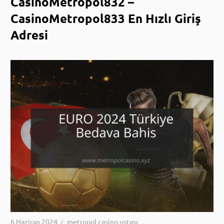
CasinoMetropol832 –
CasinoMetropol833 En Hızlı Giriş
Adresi
6 Haziran 2024
metropol casino ustası