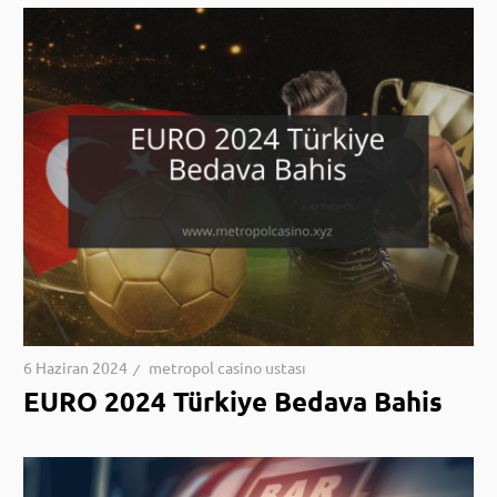
6 Haziran 2024
metropol casino ustası
EURO 2024 Türkiye Bedava Bahis