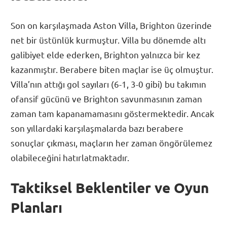
Son on karşılaşmada Aston Villa, Brighton üzerinde
net bir üstünlük kurmuştur. Villa bu dönemde altı
galibiyet elde ederken, Brighton yalnızca bir kez
kazanmıştır. Berabere biten maçlar ise üç olmuştur.
Villa’nın attığı gol sayıları (6-1, 3-0 gibi) bu takımın
ofansif gücünü ve Brighton savunmasının zaman
zaman tam kapanamamasını göstermektedir. Ancak
son yıllardaki karşılaşmalarda bazı berabere
sonuçlar çıkması, maçların her zaman öngörülemez
olabileceğini hatırlatmaktadır.
Taktiksel Beklentiler ve Oyun
Planları