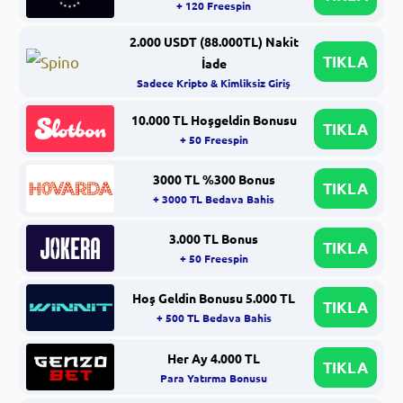
+ 120 Freespin
2.000 USDT (88.000TL) Nakit
TIKLA
İade
Sadece Kripto & Kimliksiz Giriş
10.000 TL Hoşgeldin Bonusu
TIKLA
+ 50 Freespin
3000 TL %300 Bonus
TIKLA
+ 3000 TL Bedava Bahis
3.000 TL Bonus
TIKLA
+ 50 Freespin
Hoş Geldin Bonusu 5.000 TL
TIKLA
+ 500 TL Bedava Bahis
Her Ay 4.000 TL
TIKLA
Para Yatırma Bonusu