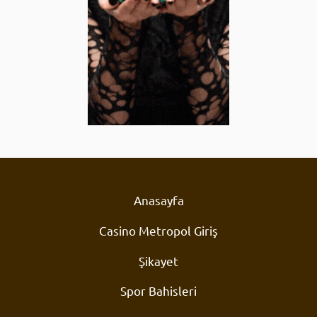
Anasayfa
Casino Metropol Giriş
Şikayet
Spor Bahisleri