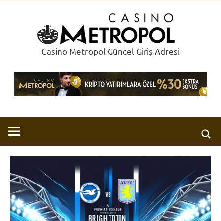
İçeriğe
Met
geç
Cas
Casino Metropol Güncel Giriş Adresi