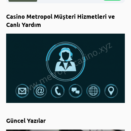
Casino Metropol Müşteri Hizmetleri ve
Canlı Yardım
Güncel Yazılar