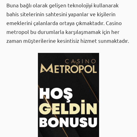
Buna bağlı olarak gelişen teknolojiyi kullanarak
bahis sitelerinin sahtesini yapanlar ve kişilerin
emeklerini çalanlarda ortaya çıkmaktadır. Casino
metropol bu durumlarla karşılaşmamak için her
zaman müşterilerine kesintisiz hizmet sunmaktadır.