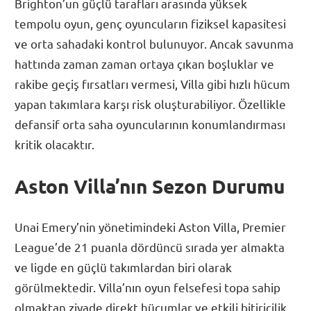
Brighton’un güçlü tarafları arasında yüksek
tempolu oyun, genç oyuncuların fiziksel kapasitesi
ve orta sahadaki kontrol bulunuyor. Ancak savunma
hattında zaman zaman ortaya çıkan boşluklar ve
rakibe geçiş fırsatları vermesi, Villa gibi hızlı hücum
yapan takımlara karşı risk oluşturabiliyor. Özellikle
defansif orta saha oyuncularının konumlandırması
kritik olacaktır.
Aston Villa’nın Sezon Durumu
Unai Emery’nin yönetimindeki Aston Villa, Premier
League’de 21 puanla dördüncü sırada yer almakta
ve ligde en güçlü takımlardan biri olarak
görülmektedir. Villa’nın oyun felsefesi topa sahip
olmaktan ziyade direkt hücumlar ve etkili bitiricilik