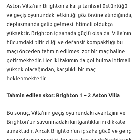
Aston Villa’nın Brighton’a karşı tarihsel üstünlüğü
ve geçiş oyunundaki etkinliği göz önüne alındığında,
deplasmanda galip gelmesi ihtimali oldukça
yüksektir. Brighton iç sahada güçlü olsa da, Villa’nın
hücumdaki bitiriciliği ve defansif kompaktlığı bu
maçı önceden tahmin edilmesi zor bir maç haline
getirmektedir. Her iki takımın da gol bulma ihtimali
yüksek olacağından, karşılıklı bir maç
beklenmektedir.
Tahmin edilen skor: Brighton 1 – 2 Aston Villa
Bu sonuç, Villa’nın geçiş oyunundaki avantajını ve
Brighton’un savunmadaki kırılganlıklarını dikkate
almaktadır. Ancak Brighton’un iç saha gücü ve genç
oyuncularının enerjisi, bu maçı her an değişebilecek