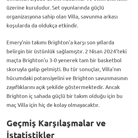
üzerine kuruludur. Set oyunlarında güçlü
organizasyona sahip olan Villa, savunma arkası
koşularda da oldukça etkindir.
Emery’nin takımı Brighton’a karşı son yıllarda
belirgin bir üstünlük sağlamıştır. 2 Nisan 2024’teki
maçta Brighton’u 3-0 yenerek tam bir basketbol
skoruyla galip gelmişti. Bu tür sonuçlar, Villa’nın
hücumdaki potansiyelini ve Brighton savunmasının
zayıflıklarını açık şekilde göstermektedir. Ancak
Brighton iç sahada güçlü bir takım olduğu için bu
maç Villa için hiç de kolay olmayacaktır.
Geçmiş Karşılaşmalar ve
İstatistikler