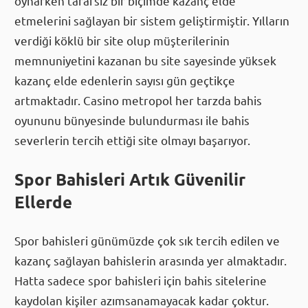
oynarken tarafsız bir biçimde kazanç elde
etmelerini sağlayan bir sistem geliştirmiştir. Yılların
verdiği köklü bir site olup müşterilerinin
memnuniyetini kazanan bu site sayesinde yüksek
kazanç elde edenlerin sayısı gün geçtikçe
artmaktadır. Casino metropol her tarzda bahis
oyununu bünyesinde bulundurması ile bahis
severlerin tercih ettiği site olmayı başarıyor.
Spor Bahisleri Artık Güvenilir
Ellerde
Spor bahisleri günümüzde çok sık tercih edilen ve
kazanç sağlayan bahislerin arasında yer almaktadır.
Hatta sadece spor bahisleri için bahis sitelerine
kaydolan kişiler azımsanamayacak kadar çoktur.