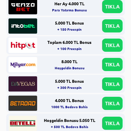
Her Ay 4.000 TL
TIKLA
Para Yatırma Bonusu
5.000 TL Bonus
TIKLA
+ 150 Freespin
Toplam 6.000 TL Bonus
TIKLA
+ 100 Freespin
8.000 TL
TIKLA
Hoşgeldin Bonusu
5.000 TL Bonus
TIKLA
+ 300 Freespin
4.000 TL Bonus
TIKLA
1000 TL Bedava Bahis
Hoşgeldin Bonusu 5.050 TL
TIKLA
+ 500 TL Bedava Bahis