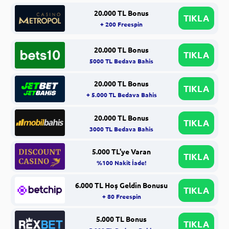
20.000 TL Bonus
TIKLA
+ 200 Freespin
20.000 TL Bonus
TIKLA
5000 TL Bedava Bahis
20.000 TL Bonus
TIKLA
+ 5.000 TL Bedava Bahis
20.000 TL Bonus
TIKLA
3000 TL Bedava Bahis
5.000 TL'ye Varan
TIKLA
%100 Nakit İade!
6.000 TL Hoş Geldin Bonusu
TIKLA
+ 80 Freespin
5.000 TL Bonus
TIKLA