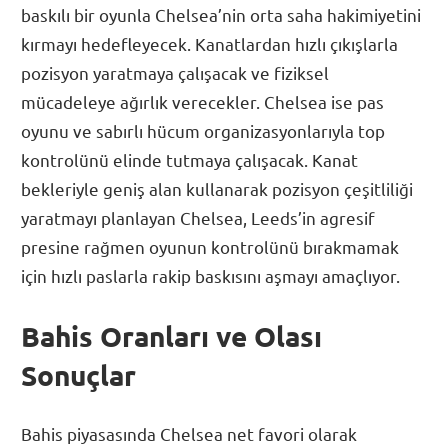
baskılı bir oyunla Chelsea’nin orta saha hakimiyetini
kırmayı hedefleyecek. Kanatlardan hızlı çıkışlarla
pozisyon yaratmaya çalışacak ve fiziksel
mücadeleye ağırlık verecekler. Chelsea ise pas
oyunu ve sabırlı hücum organizasyonlarıyla top
kontrolünü elinde tutmaya çalışacak. Kanat
bekleriyle geniş alan kullanarak pozisyon çeşitliliği
yaratmayı planlayan Chelsea, Leeds’in agresif
presine rağmen oyunun kontrolünü bırakmamak
için hızlı paslarla rakip baskısını aşmayı amaçlıyor.
Bahis Oranları ve Olası
Sonuçlar
Bahis piyasasında Chelsea net favori olarak