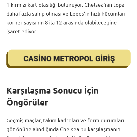
1 kırmızı kart olasılığı bulunuyor. Chelsea’nin topa
daha fazla sahip olması ve Leeds’in hızlı hücumları
korner sayısının 8 ila 12 arasında olabileceğine
işaret ediyor.
Karşılaşma Sonucu İçin
Öngörüler
Geçmiş maçlar, takım kadroları ve form durumları
göz önüne alındığında Chelsea bu karşılaşmanın