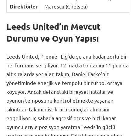
Maresca (Chelsea)
Direktörler
Leeds United’ın Mevcut
Durumu ve Oyun Yapısı
Leeds United, Premier Lig’de şu ana kadar zorlu bir
performans sergiliyor. 12 maçta topladığı 11 puanla
alt sıralarda yer alan takım, Daniel Farke’nin
yönetiminde enerjik ve tempolu bir futbol ortaya
koyuyor. Ancak defanstaki bireysel hatalar ve
oyunun temposunu kontrol etmekte yaşanan
sıkıntılar, takımın istikrarlı sonuçlar almasını
engelliyor. İç sahada agresif pres ve hızlı kanat
oyuncularıyla pozisyon yaratma Leeds’in güçlü
yanları arasında bulunuyor. Fakat topa sahip olma