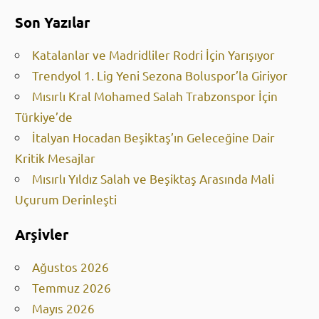
Son Yazılar
Katalanlar ve Madridliler Rodri İçin Yarışıyor
Trendyol 1. Lig Yeni Sezona Boluspor’la Giriyor
Mısırlı Kral Mohamed Salah Trabzonspor İçin
Türkiye’de
İtalyan Hocadan Beşiktaş’ın Geleceğine Dair
Kritik Mesajlar
Mısırlı Yıldız Salah ve Beşiktaş Arasında Mali
Uçurum Derinleşti
Arşivler
Ağustos 2026
Temmuz 2026
Mayıs 2026