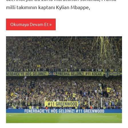
milli takımının kaptanı Kylian Mbappe,
Okumaya Devam Et