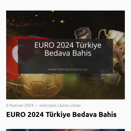
6 Haziran 2024
metropol casino ustası
EURO 2024 Türkiye Bedava Bahis