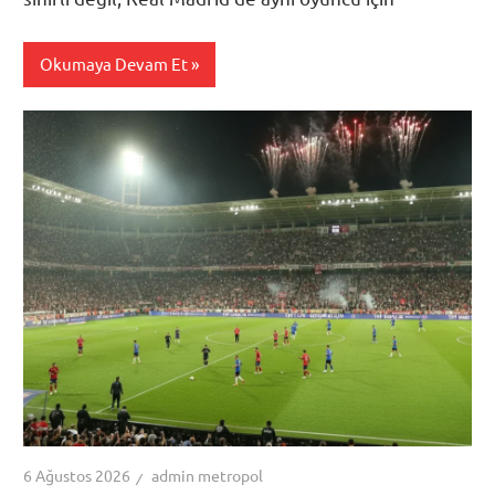
Okumaya Devam Et
6 Ağustos 2026
admin metropol