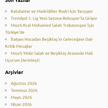
Son Yazılar
Katalanlar ve Madridliler Rodri İçin Yarışıyor
Trendyol 1. Lig Yeni Sezona Boluspor’la Giriyor
Mısırlı Kral Mohamed Salah Trabzonspor İçin
Türkiye’de
İtalyan Hocadan Beşiktaş’ın Geleceğine Dair
Kritik Mesajlar
Mısırlı Yıldız Salah ve Beşiktaş Arasında Mali
Uçurum Derinleşti
Arşivler
Ağustos 2026
Temmuz 2026
Mayıs 2026
Nisan 2026