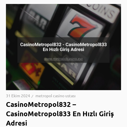
31 Ekim 2024
metropol casino ustası
CasinoMetropol832 –
CasinoMetropol833 En Hızlı Giriş
Adresi