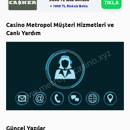
TIKLA
+ 1000 TL Risksiz Bahis
Casino Metropol Müşteri Hizmetleri ve
Canlı Yardım
Güncel Yazılar