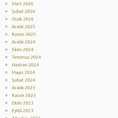
Mart 2026
Şubat 2026
Ocak 2026
Aralık 2025
Kasım 2025
Aralık 2024
Ekim 2024
Temmuz 2024
Haziran 2024
Mayıs 2024
Şubat 2024
Aralık 2023
Kasım 2023
Ekim 2023
Eylül 2023
Ağustos 2023