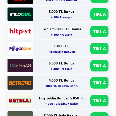
Para Yatırma Bonusu
5.000 TL Bonus
TIKLA
+ 150 Freespin
Toplam 6.000 TL Bonus
TIKLA
+ 100 Freespin
8.000 TL
TIKLA
Hoşgeldin Bonusu
5.000 TL Bonus
TIKLA
+ 300 Freespin
4.000 TL Bonus
TIKLA
1000 TL Bedava Bahis
Hoşgeldin Bonusu 5.050 TL
TIKLA
+ 500 TL Bedava Bahis
5.000 TL İade Bonusu