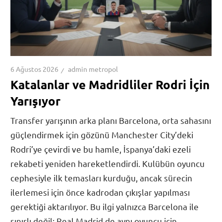
6 Ağustos 2026
admin metropol
Katalanlar ve Madridliler Rodri İçin
Yarışıyor
Transfer yarışının arka planı Barcelona, orta sahasını
güçlendirmek için gözünü Manchester City’deki
Rodri’ye çevirdi ve bu hamle, İspanya’daki ezeli
rekabeti yeniden hareketlendirdi. Kulübün oyuncu
cephesiyle ilk temasları kurduğu, ancak sürecin
ilerlemesi için önce kadrodan çıkışlar yapılması
gerektiği aktarılıyor. Bu ilgi yalnızca Barcelona ile
sınırlı değil; Real Madrid de aynı oyuncu için