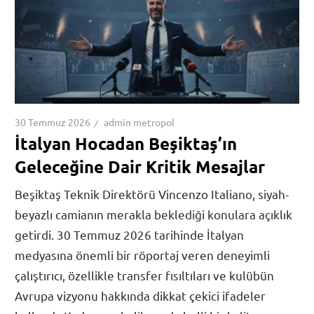
30 Temmuz 2026
admin metropol
İtalyan Hocadan Beşiktaş’ın
Geleceğine Dair Kritik Mesajlar
Beşiktaş Teknik Direktörü Vincenzo Italiano, siyah-
beyazlı camianın merakla beklediği konulara açıklık
getirdi. 30 Temmuz 2026 tarihinde İtalyan
medyasına önemli bir röportaj veren deneyimli
çalıştırıcı, özellikle transfer fısıltıları ve kulübün
Avrupa vizyonu hakkında dikkat çekici ifadeler