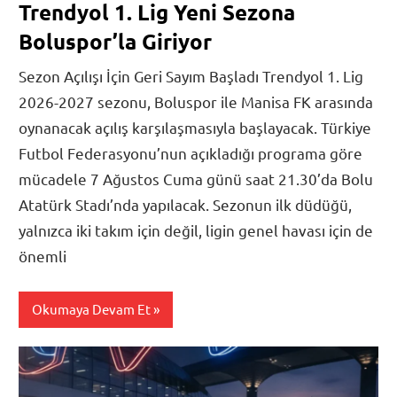
Trendyol 1. Lig Yeni Sezona
Boluspor’la Giriyor
Sezon Açılışı İçin Geri Sayım Başladı Trendyol 1. Lig
2026-2027 sezonu, Boluspor ile Manisa FK arasında
oynanacak açılış karşılaşmasıyla başlayacak. Türkiye
Futbol Federasyonu’nun açıkladığı programa göre
mücadele 7 Ağustos Cuma günü saat 21.30’da Bolu
Atatürk Stadı’nda yapılacak. Sezonun ilk düdüğü,
yalnızca iki takım için değil, ligin genel havası için de
önemli
Okumaya Devam Et