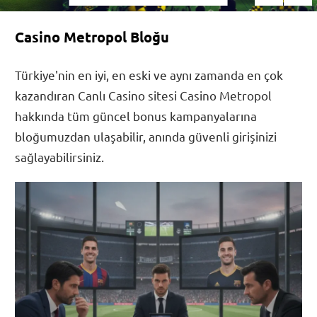
Casino Metropol Bloğu
Türkiye'nin en iyi, en eski ve aynı zamanda en çok
kazandıran Canlı Casino sitesi Casino Metropol
hakkında tüm güncel bonus kampanyalarına
bloğumuzdan ulaşabilir, anında güvenli girişinizi
sağlayabilirsiniz.