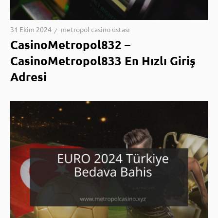
31 Ekim 2024
metropol casino ustası
CasinoMetropol832 –
CasinoMetropol833 En Hızlı Giriş
Adresi