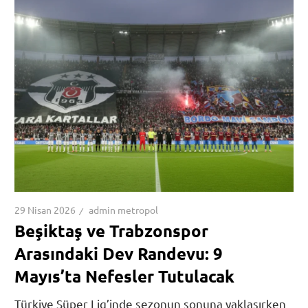
29 Nisan 2026
admin metropol
Beşiktaş ve Trabzonspor
Arasındaki Dev Randevu: 9
Mayıs’ta Nefesler Tutulacak
Türkiye Süper Lig’inde sezonun sonuna yaklaşırken