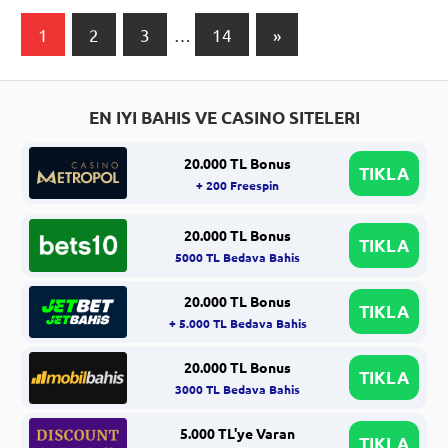
Yazı
Next
1
2
3
…
14
»
Posts
sayfalaması
EN IYI BAHIS VE CASINO SITELERI
20.000 TL Bonus
TIKLA
+ 200 Freespin
20.000 TL Bonus
TIKLA
5000 TL Bedava Bahis
20.000 TL Bonus
TIKLA
+ 5.000 TL Bedava Bahis
20.000 TL Bonus
TIKLA
3000 TL Bedava Bahis
5.000 TL'ye Varan
TIKLA