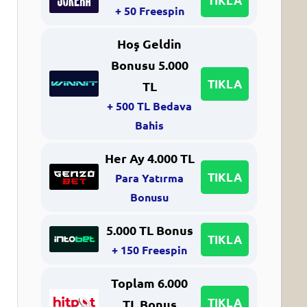
TIKLA
+ 50 Freespin
Hoş Geldin
Bonusu 5.000
TIKLA
TL
+ 500 TL Bedava
Bahis
Her Ay 4.000 TL
TIKLA
Para Yatırma
Bonusu
5.000 TL Bonus
TIKLA
+ 150 Freespin
Toplam 6.000
TIKLA
TL Bonus