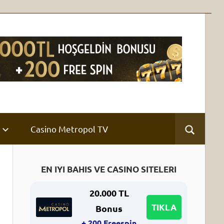
Casino Metropol TV
EN IYI BAHIS VE CASINO SITELERI
20.000 TL
TIKLA
Bonus
+ 200 Freespin