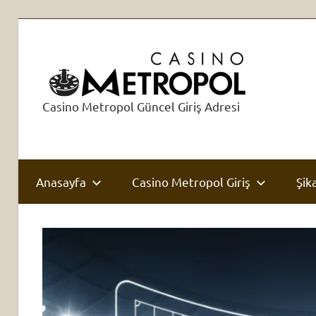
İçeriğe
geç
Me
Casino Metropol Güncel Giriş Adresi
Cas
Anasayfa
Casino Metropol Giriş
Şik