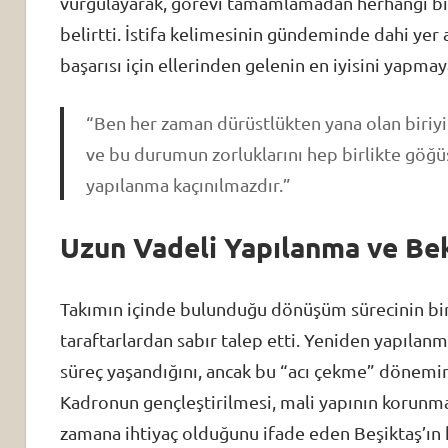
vurgulayarak, görevi tamamlamadan herhangi bi
belirtti. İstifa kelimesinin gündeminde dahi yer a
başarısı için ellerinden gelenin en iyisini yapma
“Ben her zaman dürüstlükten yana olan biriy
ve bu durumun zorluklarını hep birlikte göğüs
yapılanma kaçınılmazdır.”
Uzun Vadeli Yapılanma ve Be
Takımın içinde bulunduğu dönüşüm sürecinin bi
taraftarlardan sabır talep etti. Yeniden yapılanma
süreç yaşandığını, ancak bu “acı çekme” dönemin
Kadronun gençleştirilmesi, mali yapının korunmas
zamana ihtiyaç olduğunu ifade eden Beşiktaş’ın 