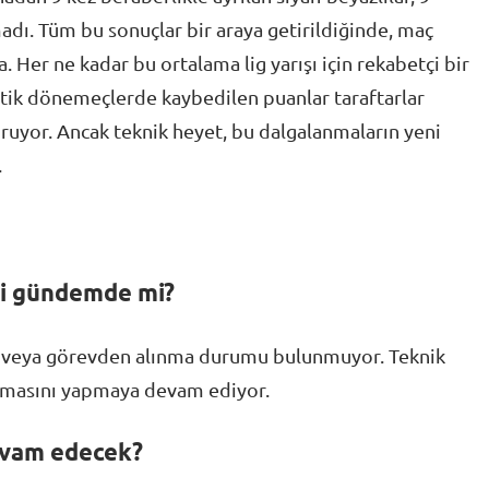
dı. Tüm bu sonuçlar bir araya getirildiğinde, maç
Her ne kadar bu ortalama lig yarışı için rekabetçi bir
itik dönemeçlerde kaybedilen puanlar taraftarlar
ruyor. Ancak teknik heyet, bu dalgalanmaların yeni
.
iği gündemde mi?
ifa veya görevden alınma durumu bulunmuyor. Teknik
nlamasını yapmaya devam ediyor.
evam edecek?