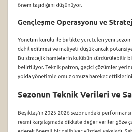
önem taşıdığını düşünüyor.
Gençleşme Operasyonu ve Stratej
Yönetim kurulu ile birlikte yürütülen yeni sezon
dahil edilmesi ve maliyeti düşük ancak potansiyel
Bu stratejik hamlelerin kulübün sürdürülebilir bi
belirtiliyor. Teknik patron, geçici çözümler yeri
yolda yönetimle omuz omuza hareket ettiklerini
Sezonun Teknik Verileri ve Sa
Beşiktaş’ın 2025-2026 sezonundaki performansın
resmi karşılaşmada dikkate değer veriler göze ç
ederek önemli bir galibiyet yüzdesi yakaladı. Sah