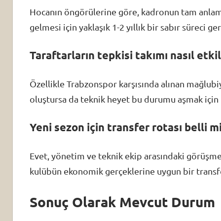
Hocanın öngörülerine göre, kadronun tam anlamıyl
gelmesi için yaklaşık 1-2 yıllık bir sabır süreci ge
Taraftarların tepkisi takımı nasıl etki
Özellikle Trabzonspor karşısında alınan mağlubiy
oluştursa da teknik heyet bu durumu aşmak için m
Yeni sezon için transfer rotası belli m
Evet, yönetim ve teknik ekip arasındaki görüşm
kulübün ekonomik gerçeklerine uygun bir transfer
Sonuç Olarak Mevcut Durum