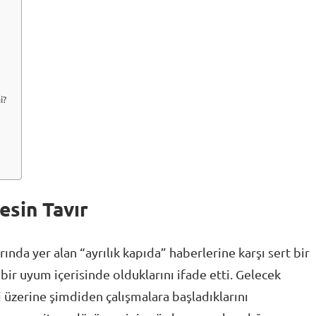
i?
esin Tavır
nda yer alan “ayrılık kapıda” haberlerine karşı sert bir
bir uyum içerisinde olduklarını ifade etti. Gelecek
i üzerine şimdiden çalışmalara başladıklarını