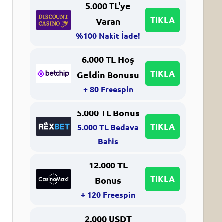
5.000 TL'ye
TIKLA
Varan
%100 Nakit İade!
6.000 TL Hoş
TIKLA
Geldin Bonusu
+ 80 Freespin
5.000 TL Bonus
TIKLA
5.000 TL Bedava
Bahis
12.000 TL
TIKLA
Bonus
+ 120 Freespin
2.000 USDT