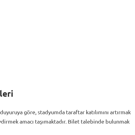
leri
duyuruya göre, stadyumda taraftar katılımını artırmak
sevdirmek amacı taşımaktadır. Bilet talebinde bulunmak