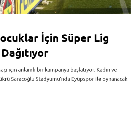
cuklar İçin Süper Lig
 Dağıtıyor
ı için anlamlı bir kampanya başlatıyor. Kadın ve
i Şükrü Saracoğlu Stadyumu’nda Eyüpspor ile oynanacak