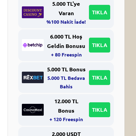
5.000 TL'ye
TIKLA
Varan
%100 Nakit İade!
6.000 TL Hoş
TIKLA
Geldin Bonusu
+ 80 Freespin
5.000 TL Bonus
TIKLA
5.000 TL Bedava
Bahis
12.000 TL
TIKLA
Bonus
+ 120 Freespin
2.000 USDT