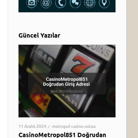
Güncel Yazılar
11 Aralık 2024
metropol casino ustası
CasinoMetropol851 Doğrudan