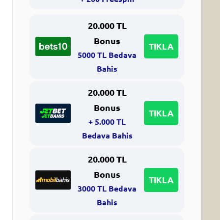
20.000 TL
Bonus
TIKLA
5000 TL Bedava
Bahis
20.000 TL
Bonus
TIKLA
+ 5.000 TL
Bedava Bahis
20.000 TL
Bonus
TIKLA
3000 TL Bedava
Bahis