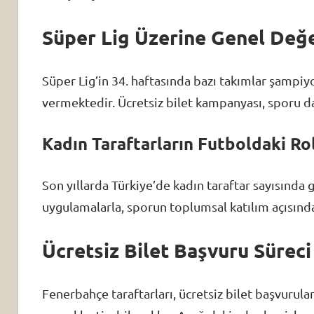
Süper Lig Üzerine Genel Değ
Süper Lig’in 34. haftasında bazı takımlar şampiyo
vermektedir. Ücretsiz bilet kampanyası, sporu da
Kadın Taraftarların Futboldaki Ro
Son yıllarda Türkiye’de kadın taraftar sayısında 
uygulamalarla, sporun toplumsal katılım açısınd
Ücretsiz Bilet Başvuru Süreci
Fenerbahçe taraftarları, ücretsiz bilet başvurula