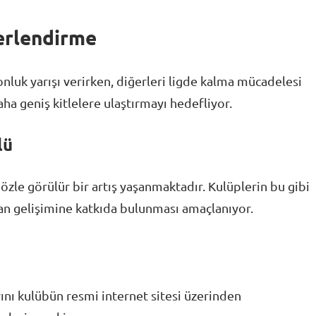
erlendirme
nluk yarışı verirken, diğerleri ligde kalma mücadelesi
ha geniş kitlelere ulaştırmayı hedefliyor.
lü
gözle görülür bir artış yaşanmaktadır. Kulüplerin bu gibi
an gelişimine katkıda bulunması amaçlanıyor.
rını kulübün resmi internet sitesi üzerinden