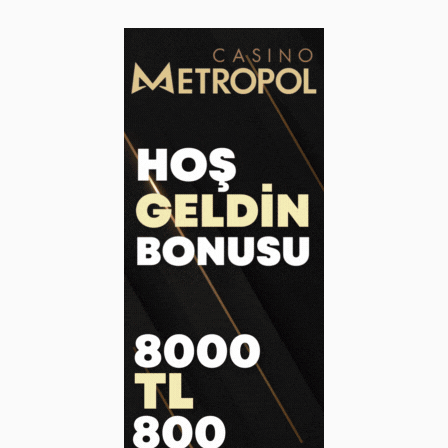
zaman müşterilerine kesintisiz hizmet sunmaktadır.