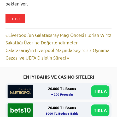
bekleniyor.
FUTBOL
Yazı
Previous
Liverpool’un Galatasaray Maçı Öncesi Florian Wirtz
Post:
Sakatlığı Üzerine Değerlendirmeler
gezinmesi
Next
Galatasaray’ın Liverpool Maçında Seyircisiz Oynama
Post:
Cezası ve UEFA Disiplin Süreci
EN IYI BAHIS VE CASINO SITELERI
20.000 TL Bonus
TIKLA
+ 200 Freespin
20.000 TL Bonus
TIKLA
5000 TL Bedava Bahis