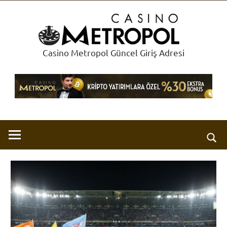
İçeriğe
Met
geç
Cas
Casino Metropol Güncel Giriş Adresi