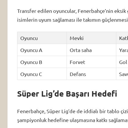
Transfer edilen oyuncular, Fenerbahçe’nin eksik
isimlerin uyum sağlaması ile takımın güçlenmesi
Oyuncu
Mevki
Kat
Oyuncu A
Orta saha
Yara
Oyuncu B
Forvet
Gol 
Oyuncu C
Defans
Sav
Süper Lig’de Başarı Hedefi
Fenerbahçe, Süper Lig’de de iddialı bir tablo çizi
şampiyonluk hedefine ulaşmasına katkı sağlamas