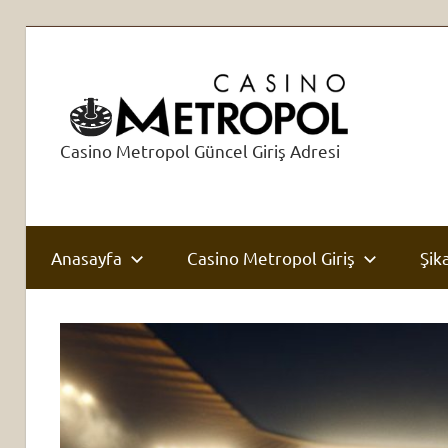
İçeriğe
geç
Me
Casino Metropol Güncel Giriş Adresi
Cas
Anasayfa
Casino Metropol Giriş
Şik