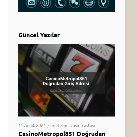
Güncel Yazılar
11 Aralık 2024
metropol casino ustası
CasinoMetropol851 Doğrudan