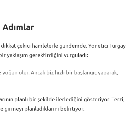
k Adımlar
dikkat çekici hamlelerle gündemde. Yönetici Turgay
 bir yaklaşım gerektirdiğini vurguladı:
yoğun olur. Ancak biz hızlı bir başlangıç yaparak,
ının planlı bir şekilde ilerlediğini gösteriyor. Terzi,
 girmeyi planladıklarını belirtiyor.