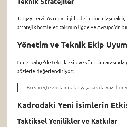
Teknik Stratejiler
Turgay Terzi, Avrupa Ligi hedeflerine ulaşmak içi
stratejik hamleler, takımın ligde ve Avrupa’da b
Yönetim ve Teknik Ekip Uyu
Fenerbahçe’de teknik ekip ve yönetim arasında 
sözlerle değerlendiriyor:
“Bu süreçte zorlanmalar yaşasak da yaz dönemi
Kadrodaki Yeni İsimlerin Etki
Taktiksel Yenilikler ve Katkılar