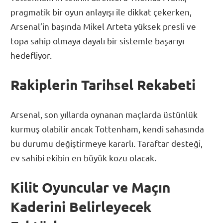
pragmatik bir oyun anlayışı ile dikkat çekerken,
Arsenal’in başında Mikel Arteta yüksek presli ve
topa sahip olmaya dayalı bir sistemle başarıyı
hedefliyor.
Rakiplerin Tarihsel Rekabeti
Arsenal, son yıllarda oynanan maçlarda üstünlük
kurmuş olabilir ancak Tottenham, kendi sahasında
bu durumu değiştirmeye kararlı. Taraftar desteği,
ev sahibi ekibin en büyük kozu olacak.
Kilit Oyuncular ve Maçın
Kaderini Belirleyecek