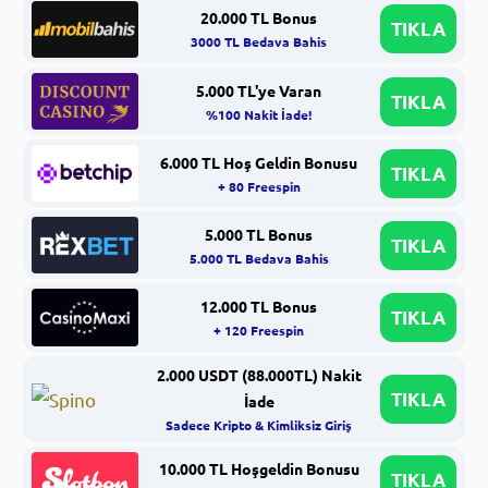
20.000 TL Bonus
TIKLA
3000 TL Bedava Bahis
5.000 TL'ye Varan
TIKLA
%100 Nakit İade!
6.000 TL Hoş Geldin Bonusu
TIKLA
+ 80 Freespin
5.000 TL Bonus
TIKLA
5.000 TL Bedava Bahis
12.000 TL Bonus
TIKLA
+ 120 Freespin
2.000 USDT (88.000TL) Nakit
TIKLA
İade
Sadece Kripto & Kimliksiz Giriş
10.000 TL Hoşgeldin Bonusu
TIKLA