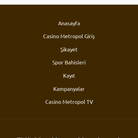
Anasayfa
Casino Metropol Giriş
Şikayet
Spor Bahisleri
Kayıt
Kampanyalar
Casino Metropol TV