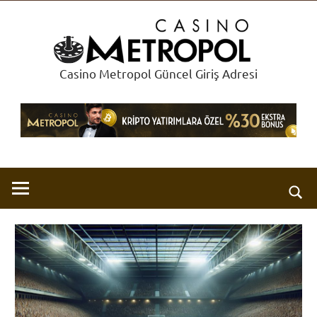
İçeriğe
Met
geç
Cas
Casino Metropol Güncel Giriş Adresi