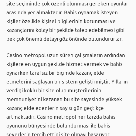
site seçiminde çok özenli olunması gereken oyunlar
arasında yer almaktadır. Bahis oynamak isteyen
kişiler özelikle kişisel bilgilerinin korunması ve
kazançlarını kolay bir şekilde talep edebilmesi gibi
pek çok önemli detayı göz önünde bulundururlar.
Casino metropol uzun süren çalışmaların ardından
kişilere en uygun şekilde hizmet vermek ve bahis
oynarken tarafsız bir biçimde kazanç elde
etmelerini sağlayan bir sistem geliştirmiştir. Yılların
verdiği köklü bir site olup müşterilerinin
memnuniyetini kazanan bu site sayesinde yüksek
kazanç elde edenlerin sayısı gün geçtikçe
artmaktadır. Casino metropol her tarzda bahis
oyununu bünyesinde bulundurması ile bahis
severlerin tercih ettiği site olmayı başarıyor.