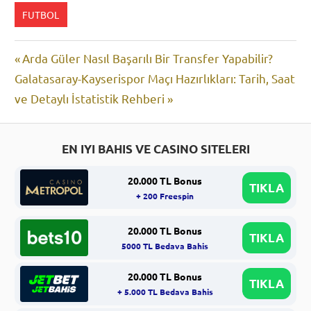
FUTBOL
Yazı
Previous
Arda Güler Nasıl Başarılı Bir Transfer Yapabilir?
Next
Post:
Galatasaray-Kayserispor Maçı Hazırlıkları: Tarih, Saat
gezinmesi
Post:
ve Detaylı İstatistik Rehberi
EN IYI BAHIS VE CASINO SITELERI
20.000 TL Bonus
TIKLA
+ 200 Freespin
20.000 TL Bonus
TIKLA
5000 TL Bedava Bahis
20.000 TL Bonus
TIKLA
+ 5.000 TL Bedava Bahis