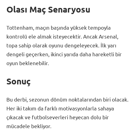
Olası Maç Senaryosu
Tottenham, maçın başında yüksek tempoyla
kontrolü ele almak isteyecektir. Ancak Arsenal,
topa sahip olarak oyunu dengeleyecek. İlk yarı
dengeli geçerken, ikinci yarıda daha hareketli bir
oyun beklenebilir.
Sonuç
Bu derbi, sezonun dönüm noktalarından biri olacak.
Her iki takım da farklı motivasyonlarla sahaya
çıkacak ve futbolseverleri heyecan dolu bir
mücadele bekliyor.