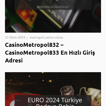
31 Ekim 2024
metropol casino ustası
CasinoMetropol832 –
CasinoMetropol833 En Hızlı Giriş
Adresi